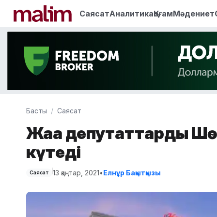
Саясат
Аналитика
Қоғам
Мәдениет
Басты
Саясат
Жаңа депутаттарды Шө
күтеді
13 қаңтар, 2021
•
Елнұр Бақытқызы
Саясат