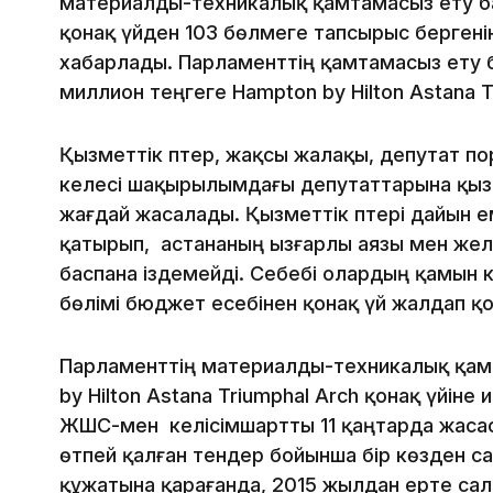
материалды-техникалық қамтамасыз ету б
қонақ үйден 103 бөлмеге тапсырыс берген
хабарлады. Парламенттің қамтамасыз ету 
миллион теңгеге Hampton by Hilton Astana T
Қызметтік пәтер, жақсы жалақы, депутат пор
келесі шақырылымдағы депутаттарына қыз
жағдай жасалады. Қызметтік пәтері дайын 
қатырып, астананың ызғарлы аязы мен жел
баспана іздемейді. Себебі олардың қамын к
бөлімі бюджет есебінен қонақ үй жалдап қо
Парламенттің материалды-техникалық қам
by Hilton Astana Triumphal Arch қонақ үйіне 
ЖШС-мен келісімшартты 11 қаңтарда жасас
өтпей қалған тендер бойынша бір көзден с
құжатына қарағанда, 2015 жылдан ерте сал