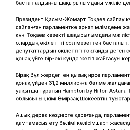
бастап алдыңғы шақырылымдағы мәжіліс деп
Президент Қасым-Жомарт Тоқаев сайлау күн
сайланған парламентке арнап мәлімдеме жас
күні Тоқаев кезекті шақырылымдағы мәжілі
олардың өкілеттігі сол мезеттен басталы
депутаттардың өкілеттігі тоқтайды деген с
қонақ үйге бір-екі күнде жетіп жайғасуы ке
Бірақ бұл жердегі ең қызық нәрсе парламен
қонақ үйден 31,2 миллионға бөлме жалдаған
уақытша тұратын Hampton by Hilton Astana T
облысының әкімі Өмірзақ Шөкеевтің туыстар
Ашық дерек көздерге қарағанда, парламен
қамтамасыз ету бөлімі келісімшарт жасасқ