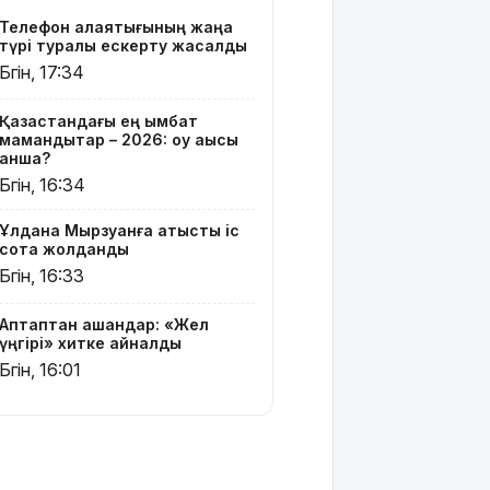
жатыр
Телефон алаяқтығының жаңа
түрі туралы ескерту жасалды
Грант
Бүгін, 17:34
иегерлерінің
тізімі
Қазақстандағы ең қымбат
шықты
мамандықтар – 2026: оқу ақысы
қанша?
Белгілі
Бүгін, 16:34
блогер
Астанада
Ұлдана Мырзуанға қатысты іс
былапыт
сотқа жолданды
сөз
Бүгін, 16:33
айтқаны
үшін
қамауға
Аптаптан қашқандар: «Жел
алынды
үңгірі» хитке айналды
Бүгін, 16:01
Мектеп
оқушылары
енді БЖБ
мен ТЖБ
тапсыра