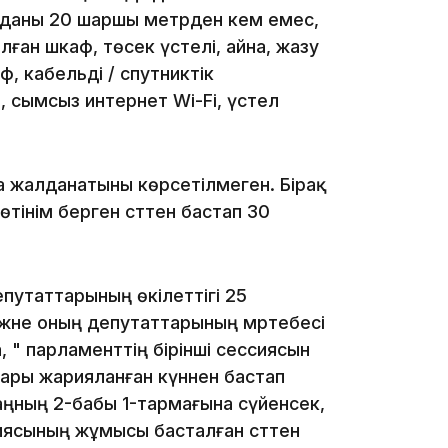
13:14
уданы 20 шаршы метрден кем емес,
алған шкаф, төсек үстелі, айна, жазу
ф, кабельді / спутниктік
 сымсыз интернет Wi-Fi, үстел
а жалданатыны көрсетілмеген. Бірақ
тінім берген сәттен бастап 30
13:08
епутаттарының өкілеттігі 25
және оның депутаттарының мәртебесі
 " парламенттiң бiрiншi сессиясын
12:35
ары жарияланған күннен бастап
аңның 2-бабы 1-тармағына сүйенсек,
сиясының жұмысы басталған сәттен