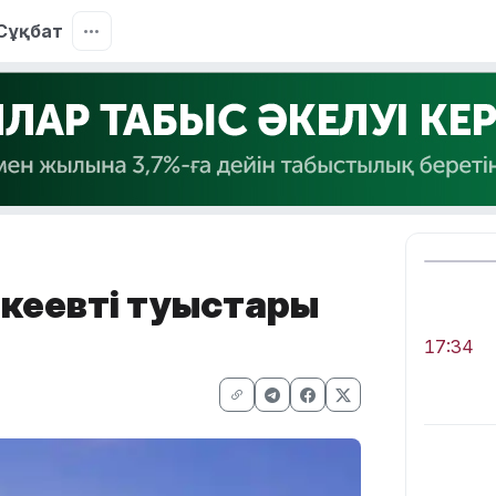
Сұқбат
кеевтің туыстары
17:34