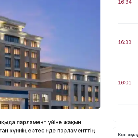
16:34
16:33
16:01
апқыда парламент үйіне жақын
15:33
ған күннің ертесінде парламенттің
Көп оқы