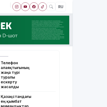
RU
Телефон
алаяқтығының
жаңа түрі
туралы
ескерту
жасалды
Қазақстандағы
ең қымбат
мамандықтар