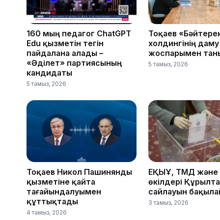
160 мың педагог ChatGPT
Тоқаев «Бәйтере
Edu қызметін тегін
холдингінің даму
пайдалана алады –
жоспарымен тан
«Әділет» партиясының
5 тамыз, 2026
кандидаты
5 тамыз, 2026
Тоқаев Никол Пашинянды
ЕҚЫҰ, ТМД және
қызметіне қайта
өкілдері Құрылт
тағайындалуымен
сайлауын бақыл
құттықтады
3 тамыз, 2026
4 тамыз, 2026