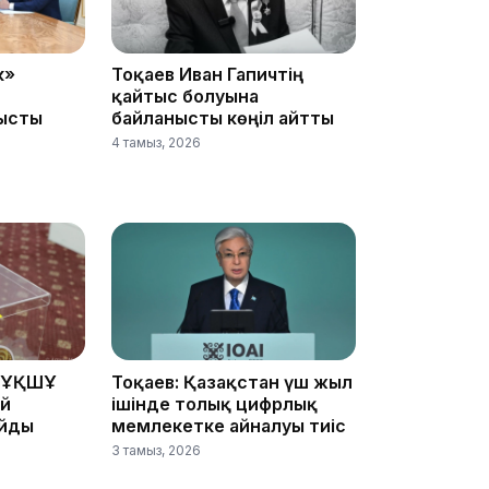
к»
Тоқаев Иван Гапичтің
қайтыс болуына
ысты
байланысты көңіл айтты
4 тамыз, 2026
09:40
09:40
 ҰҚШҰ
Тоқаев: Қазақстан үш жыл
ай
ішінде толық цифрлық
айды
мемлекетке айналуы тиіс
3 тамыз, 2026