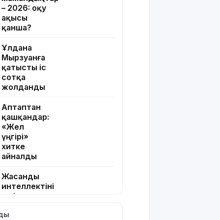
– 2026: оқу
ақысы
қанша?
Ұлдана
Мырзуанға
қатысты іс
сотқа
жолданды
Аптаптан
қашқандар:
«Жел
үңгірі»
хитке
айналды
Жасанды
интеллектіні
өшіруге
міндеттейтін
лды
болып