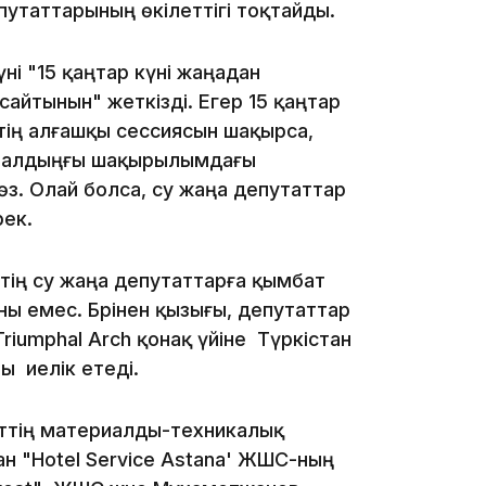
утаттарының өкілеттігі тоқтайды.
і "15 қаңтар күні жаңадан
12:17
айтынын" жеткізді. Егер 15 қаңтар
стің алғашқы сессиясын шақырса,
п, алдыңғы шақырылымдағы
өз. Олай болса, су жаңа депутаттар
рек.
11:23
ттің су жаңа депутаттарға қымбат
ы емес. Бәрінен қызығы, депутаттар
riumphal Arch қонақ үйіне Түркістан
ы иелік етеді.
11:20
ттің материалды-техникалық
ан "Hotel Service Astana' ЖШС-ның