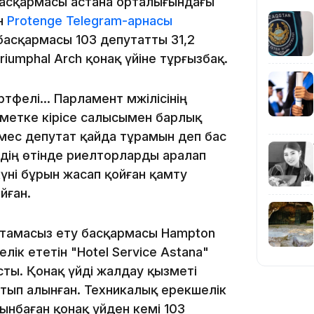
асқармасы астана орталығындағы
ін
Protenge Telegram-арнасы
басқармасы 103 депутатты 31,2
15:04
riumphal Arch қонақ үйіне тұрғызбақ.
тфелі... Парламент мәжілісінің
метке кірісе салысымен барлық
емес депутат қайда тұрамын деп бас
дің өтінде риелторларды аралап
14:10
үні бұрын жасап қойған қамту
йған.
тамасыз ету басқармасы Hampton
иелік ететін "Hotel Service Astana"
ты. Қонақ үйді жалдау қызметі
атып алынған. Техникалық ерекшелік
ынбаған қонақ үйден кемі 103