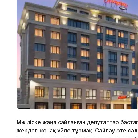
Мәжіліске жаңа сайланған депутаттар баст
жердегі қонақ үйде тұрмақ. Сайлау өте сал