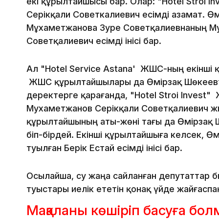
екі құрылтайшысы бар. Олар: "Hotel Stroi 
Серікқали Советкалиевич есімді азамат. Өм
Мұхаметжанова Зәуре Советқалиевнаның М
Советқалиевич есімді інісі бар.
Ал "Hotel Service Astana' ЖШС-ның екінші қ
ЖШС құрылтайшылары да Өмірзақ Шөкеевт
деректерге қарағанда, "Hotel Stroi Inves
Мухаметжанов Серікқали Советқалиевич және
құрылтайшының аты-жөні тағы да Өмірзақ Шө
біп-бірдей. Екінші құрылтайшыға келсек, 
туылған Берік Естай есімді інісі бар.
Осылайша, су жаңа сайланған депутаттар 
туыстары иелік ететін қонақ үйде жайғаспа
Мақаланы көшіріп басуға бо