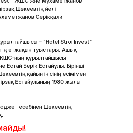
Invest" ЖШС және Мұхаметжанов
ірзақ Шөкеевтің әйелі
ухаметжанов Серікқали
10:53
ұрылтайшысы – "Hotel Stroi Invest"
ің етжақын туыстары. Ашық
t" ЖШС-ның құрылтайшысы
 Естай Берік Естайұлы. Бірінші
кеевтің қайын інісінің есімімен
Өмірзақ Естайұлының 1980 жылы
10:35
бюджет есебінен Шөкеевтің
қ.
лмайды!