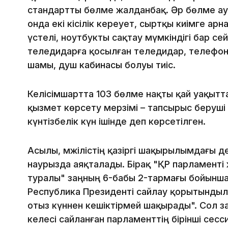
стандартты бөлме жалданбақ. Әр бөлме а
онда екі кісілік кереует, сыртқы киімге арн
үстелі, ноутбукты сақтау мүмкіндігі бар сей
теледидарға қосылған теледидар, телефон,
шамы, душ кабинасы болуы тиіс.
Келісімшартта 103 бөлме нақты қай уақытт
қызмет көрсету мерзімі – тапсырыс беруші ө
күнтізбелік күн ішінде деп көрсетілген.
Асылы, мәжілістің қазіргі шақырылымдағы д
наурызда аяқталады. Бірақ "ҚР парламенті 
туралы" заңның 6-бабы 2-тармағы бойынша,
Республика Президентi сайлау қорытындыл
отыз күннен кешiктiрмей шақырады". Сол з
келесі сайланған парламенттің бірінші сес