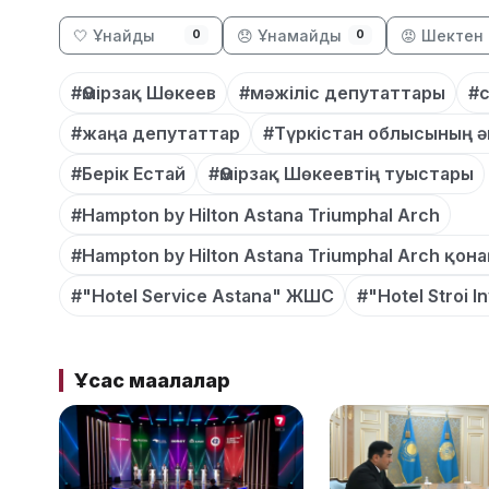
🤍 Ұнайды
😞 Ұнамайды
😡 Шектен 
0
0
#Өмірзақ Шөкеев
#мәжіліс депутаттары
#с
#жаңа депутаттар
#Түркістан облысының ә
#Берік Естай
#Өмірзақ Шөкеевтің туыстары
#Hampton by Hilton Astana Triumphal Arch
#Hampton by Hilton Astana Triumphal Arch қона
#"Hotel Service Astana" ЖШС
#"Hotel Stroi 
Ұқсас мақалалар