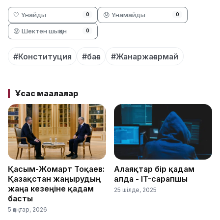
🤍 Ұнайды
😞 Ұнамайды
0
0
😡 Шектен шыққан
0
#Конституция
#баға
#Жанаржағармай
Ұқсас мақалалар
Қасым-Жомарт Тоқаев:
Алаяқтар бір қадам
Қазақстан жаңғырудың
алда - IT-сарапшы
жаңа кезеңіне қадам
25 шілде, 2025
басты
5 қаңтар, 2026