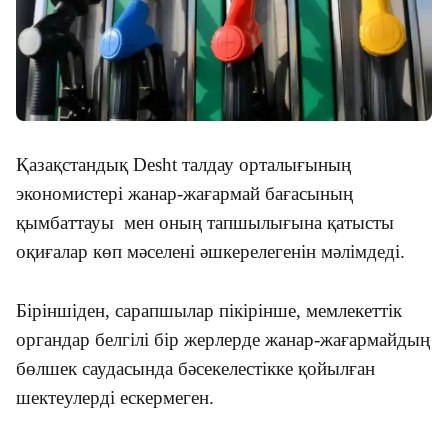
Қазақстандық Desht талдау орталығының
экономистері жанар-жағармай бағасының
қымбаттауы мен оның тапшылығына қатысты
оқиғалар көп мәселені әшкерелегенін мәлімдеді.
Біріншіден, сарапшылар пікірінше, мемлекеттік
органдар белгілі бір жерлерде жанар-жағармайдың
бөлшек саудасында бәсекелестікке қойылған
шектеулерді ескермеген.