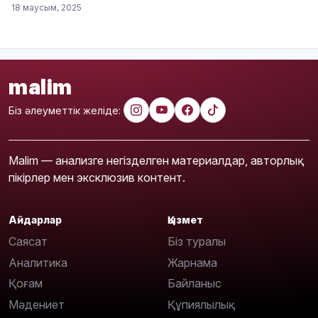
18 маусым, 2025
malim
Біз әлеуметтік желіде:
Malim — анализге негізделген материалдар, авторлық
пікірлер мен эксклюзив контент.
Айдарлар
Қызмет
Саясат
Біз туралы
Аналитика
Жарнама
Қоғам
Байланыс
Мәдениет
Құпиялылық