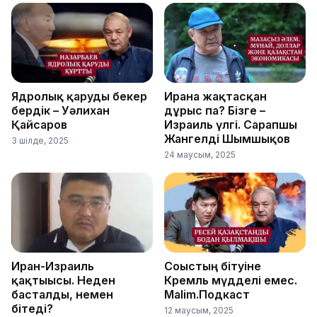
Ядролық қаруды бекер
Иранға жақтасқан
бердік – Уәлихан
дұрыс па? Бізге –
Қайсаров
Израиль үлгі. Сарапшы
Жангелді Шымшықов
3 шілде, 2025
24 маусым, 2025
Иран-Израиль
Соғыстың бітуіне
қақтығысы. Неден
Кремль мүдделі емес.
басталды, немен
Malim.Подкаст
бітеді?
12 маусым, 2025