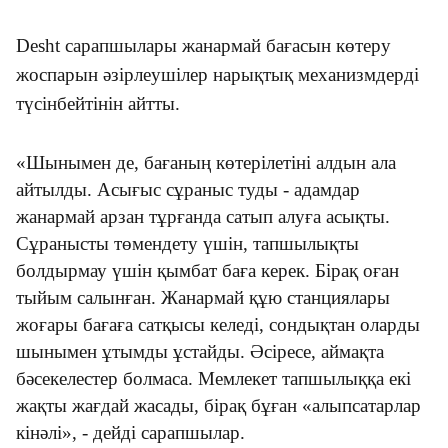
Desht сарапшылары жанармай бағасын көтеру
жоспарын әзірлеушілер нарықтық механизмдерді
түсінбейтінін айтты.
«Шынымен де, бағаның көтерілетіні алдын ала
айтылды. Асығыс сұраныс туды - адамдар
жанармай арзан тұрғанда сатып алуға асықты.
Сұранысты төмендету үшін, тапшылықты
болдырмау үшін қымбат баға керек. Бірақ оған
тыйым салынған. Жанармай құю станциялары
жоғары бағаға сатқысы келеді, сондықтан оларды
шынымен ұтымды ұстайды. Әсіресе, аймақта
бәсекелестер болмаса. Мемлекет тапшылыққа екі
жақты жағдай жасады, бірақ бұған «алыпсатарлар
кінәлі», - дейді сарапшылар.