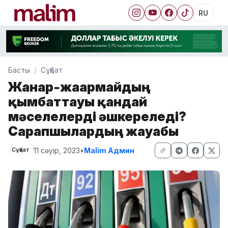
RU
Басты
Сұқбат
Жанар-жағармайдың
қымбаттауы қандай
мәселелерді әшкереледі?
Сарапшылардың жауабы
11 сәуір, 2023
•
Malim Админ
Сұқбат