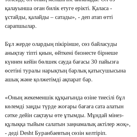
қалауынша оған билік етуге ерікті. Қаласа -
ұстайды, қалайды – сатады», - деп атап өтті
сарапшылар.
Бұл жерде олардың пікірінше, сөз байласуды
анықтау тіпті қиын, өйткені бизнесте бірнеше
күннен кейін бөлшек сауда бағасы 30 пайызға
өсетіні туралы нарықтың барлық қатысушысына
ашық және қолжетімді ақпарат бар.
«Оның жекеменшік құқығында өзіне тиесілі бұл
көлемді заңды түрде жоғары бағаға сата алатын
сәтке дейін сақтауы өте ұтымды. Мұндай мінез-
құлыққа тыйым салатын заңнамалық актілер жоқ»,
- деді Desht Буранбаевтың сөзін келтіріп.