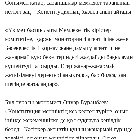
Сонымен қатар, сарапшылар мемлекет тарапынан
негізгі заң – Конституцияның бұзылғанын айтады.
«Үкімет басшылығы Мемлекеттік кірістер
комитетіне, Қаржы мониторингі агенттігіне және
Бәсекелестікті қорғау және дамыту агенттігіне
жанармай құю бекеттеріндегі жағдайды бақылауды
күшейтуді тапсырды. Егер жанар-жағармай
жеткізілмеуі деректері анықталса, бар болса, заң
шегінде жазалаңдар».
Бұл туралы экономист Әнуар Буранбаев:
«Конституция меншіктің кез келген түріне, оның
ішінде жекеменшікке де қол сұқпауға кепілдік
береді. Кәсіпкер активтің құнын жанармай түрінде
төлейді, ол оның меншігіне айналады. Ол өз