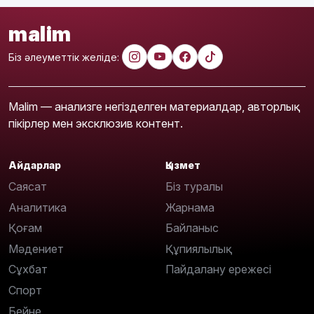
malim
Біз әлеуметтік желіде:
Malim — анализге негізделген материалдар, авторлық
пікірлер мен эксклюзив контент.
Айдарлар
Қызмет
Саясат
Біз туралы
Аналитика
Жарнама
Қоғам
Байланыс
Мәдениет
Құпиялылық
Сұхбат
Пайдалану ережесі
Спорт
Бейне