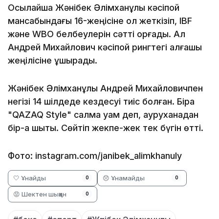
Осылайша Жәнібек Әлімханұлы кәсіпқой
мансабындағы 16-жеңісіне қол жеткізіп, IBF
және WBO белбеулерін сәтті қорғады. Ал
Андрей Михайлович кәсіпқой рингтегі алғашқы
жеңілісіне ұшырады.
Жәнібек Әлімханұлы Андрей Михайловичпен
негізі 14 шілдеде кездесуі тиіс болған. Бірақ
"QAZAQ Style" салмақ қуам деп, ауруханадан
бір-ақ шықты. Сөйтіп жекпе-жек тек бүгін өтті.
Фото: instagram.com/janibek_alimkhanuly
🤍 Ұнайды
😞 Ұнамайды
0
0
😡 Шектен шыққан
0