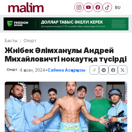
RU
Басты
Спорт
Жәнібек Әлімханұлы Андрей
Михайловичті нокаутқа түсірді
4 қазан, 2024
•
Сабина Асқарқызы
Спорт