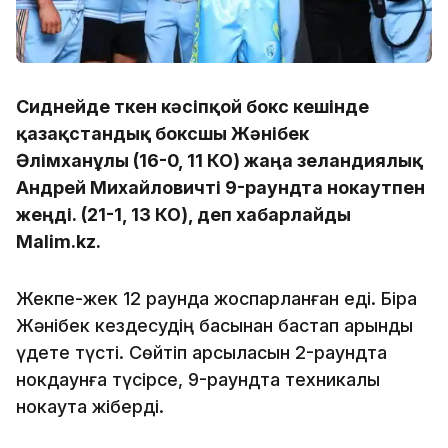
Сиднейде өткен кәсіпқой бокс кешінде
қазақстандық боксшы Жәнібек
Әлімханұлы (16-0, 11 КО) жаңа зеландиялық
Андрей Михайловичті 9-раундта нокаутпен
жеңді. (21-1, 13 КО), деп хабарлайды
Malim.kz.
Жекпе-жек 12 раундқа жоспарланған еді. Бірақ
Жәнібек кездесудің басынан бастап қарқынды
үдете түсті. Сөйтіп қарсыласын 2-раундта
нокдаунға түсірсе, 9-раундта техникалық
нокаутқа жіберді.