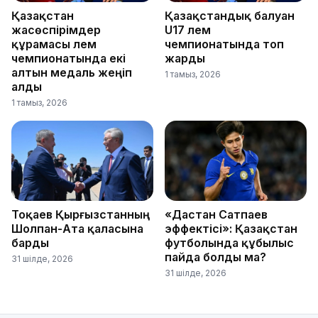
Қазақстан
Қазақстандық балуан
жасөспірімдер
U17 әлем
құрамасы әлем
чемпионатында топ
чемпионатында екі
жарды
алтын медаль жеңіп
1 тамыз, 2026
алды
1 тамыз, 2026
Тоқаев Қырғызстанның
«Дастан Сатпаев
Шолпан-Ата қаласына
эффектісі»: Қазақстан
барды
футболында құбылыс
пайда болды ма?
31 шілде, 2026
31 шілде, 2026