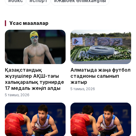
#бокс
#спорт
#Жәнібек Әлімханұлы
Ұқсас мақалалар
Қазақстандық
Алматыда жаңа футбол
жүзушілер АҚШ-тағы
стадионы салынып
халықаралық турнирде
жатыр
17 медаль жеңіп алды
5 тамыз, 2026
5 тамыз, 2026