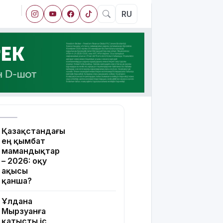
RU
Қазақстандағы
ең қымбат
мамандықтар
– 2026: оқу
ақысы
қанша?
Ұлдана
Мырзуанға
қатысты іс