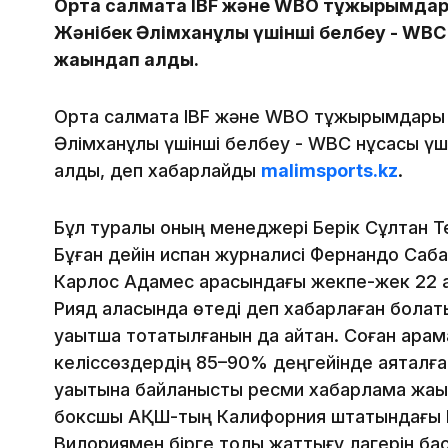
Орта салмақта IBF және WBO тұжырымда
Жәнібек Әлімханұлы үшінші белбеу - WBC 
жақындап қалды.
Орта салмақта IBF және WBO тұжырымдары
Әлімханұлы үшінші белбеу - WBC нұсқасы үш
қалды, деп хабарлайды
malimsports.kz
.
Бұл туралы оның менеджері Берік Сұлтан Ten
Бұған дейін испан журналисі Фернандо Са
Карлос Адамес арасындағы жекпе-жек 22 
Рияд қаласында өтеді деп хабарлаған болат
уақытша тоқтатылғанын да айтқан. Соған қа
келіссөздердің 85–90% деңгейінде аяқталға
уақытына байланысты ресми хабарлама жақы
боксшы АҚШ-тың Калифорния штатындағы Б
Вилориямен бірге толық жаттығу лагерін ба