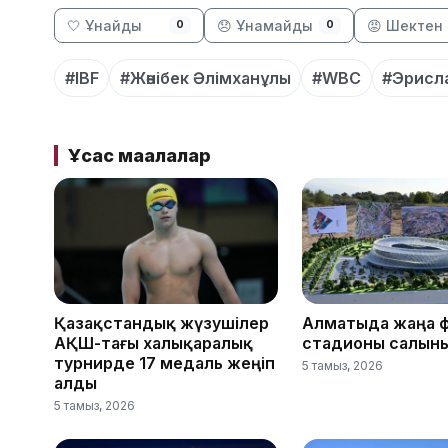
🤍 Ұнайды
😞 Ұнамайды
😡 Шектен 
0
0
#IBF
#Жәнібек Әлімханұлы
#WBC
#Эрисл
Ұқсас мақалалар
Қазақстандық жүзушілер
Алматыда жаңа 
АҚШ-тағы халықаралық
стадионы салын
турнирде 17 медаль жеңіп
5 тамыз, 2026
алды
5 тамыз, 2026