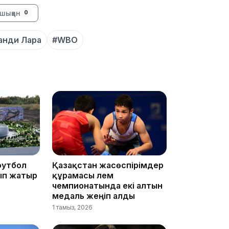
шыққан
0
анди Лара
#WBO
11:23
11:20
футбол
Қазақстан жасөспірімдер
ып жатыр
құрамасы әлем
чемпионатында екі алтын
медаль жеңіп алды
1 тамыз, 2026
10:53