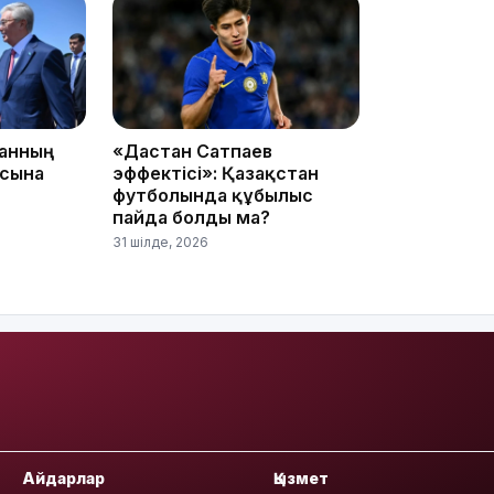
танның
«Дастан Сатпаев
10:35
асына
эффектісі»: Қазақстан
футболында құбылыс
пайда болды ма?
31 шілде, 2026
10:25
Айдарлар
Қызмет