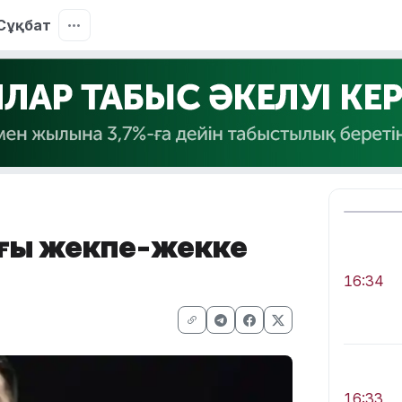
Сұқбат
ағы жекпе-жекке
16:34
16:33