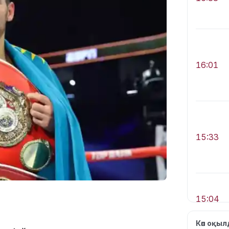
16:01
15:33
15:04
Көп оқы