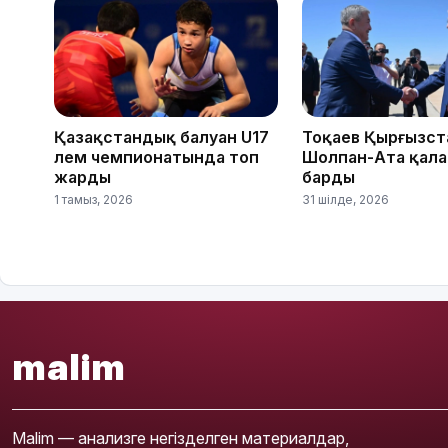
Қазақстандық балуан U17
Тоқаев Қырғызс
әлем чемпионатында топ
Шолпан-Ата қал
жарды
барды
1 тамыз, 2026
31 шілде, 2026
malim
Malim — анализге негізделген материалдар,