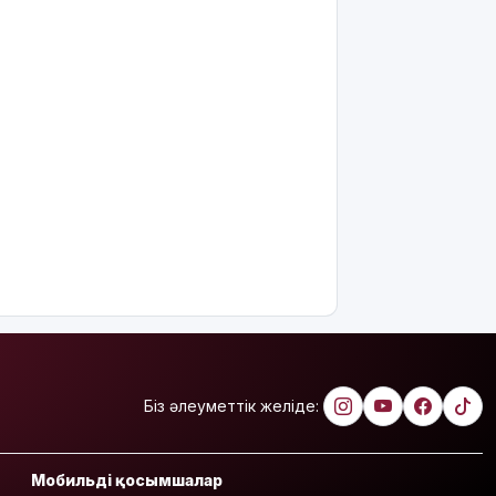
пайдалы"
деп жатыр
Атырауда
ер адам 12
жастағы
қызды
алкогольге
жұмсап,
зорламақ
болған
Жапонияда
жойқын
тайфун:
жүздеген
рейс
тоқтатылды
Біз әлеуметтік желіде:
Испанияның
Сеута
Мобильді қосымшалар
қаласына