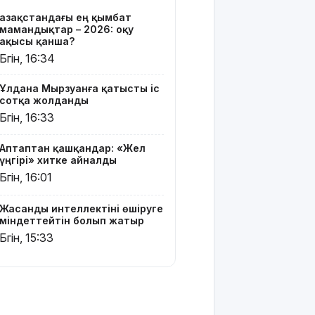
Белгілі
Қазақстандағы ең қымбат
блогер
мамандықтар – 2026: оқу
Астанада
ақысы қанша?
былапыт
Бүгін, 16:34
сөз
айтқаны
Ұлдана Мырзуанға қатысты іс
үшін
сотқа жолданды
қамауға
Бүгін, 16:33
алынды
Аптаптан қашқандар: «Жел
Мектеп
үңгірі» хитке айналды
оқушылары
Бүгін, 16:01
енді БЖБ
мен ТЖБ
тапсыра
Жасанды интеллектіні өшіруге
ма:
міндеттейтін болып жатыр
Министрлік
Бүгін, 15:33
көп
талқыланған
мәселеге
нүкте
қойды