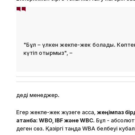
"Бұл – үлкен жекпе-жек болады. Көптен
күтіп отырмыз", –
деді менеджер.
Егер жекпе-жек жүзеге асса,
жеңімпаз бір
атанбақ: WBO, IBF және WBC.
Бұл - абсолютт
деген сөз. Қазіргі таңда WBA белбеуі куба