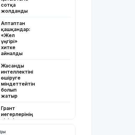
сотқа
жолданды
Аптаптан
қашқандар:
«Жел
үңгірі»
хитке
айналды
Жасанды
интеллектіні
өшіруге
міндеттейтін
болып
жатыр
Грант
иегерлерінің
тізімі
шықты
лды