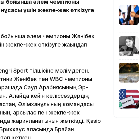
ры бойынша әлем чемпионы
нұсқасы үшін жекпе-жек өткізуге
14:10
 бойынша әлем чемпионы Жәнібек
ін жекпе-жек өткізуге жақындап
gri Sport тілшісіне мәлімдеген.
батини Жәнібек пен WBC чемпионы
қарашада Сауд Арабиясының Эр-
ын. Алайда кейін келіссөздердің
13:14
рамастан, Әлімханұлының командасы
нын, қарсылас пен жекпе-жек
нда жарияланатынын жеткізді. Қазір
риххаус қаласында Брайан
стап кеткен.