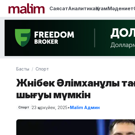
Саясат
Аналитика
Қоғам
Мәдениет
Басты
Спорт
Жәнібек Әлімханұлы т
шығуы мүмкін
23 қыркүйек, 2025
•
Malim Админ
Спорт