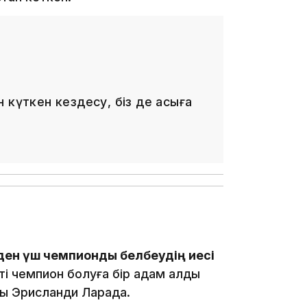
13:08
 күткен кездесу, біз де асыға
12:35
ден үш чемпиондық белбеудің иесі
12:17
і чемпион болуға бір қадам қалды
лық Эрисланди Ларада.