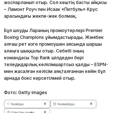
жоспарланып отыр. Сол кештің басты айқасы
– Ламонт Роуч пен Исаак «Питбуль» Крус
арасындағы жекпе-жек болмақ.
Бұл шоуды Лараның промоутерлері Premier
Boxing Champions ұйымдастырады. Жәнібек
алғаш рет өзге промоушен аясында шаршы
алаңға шыққалы отыр. Себебі оның
командасы Top Rank шілдеден бері
теледидарлық келісімшартсыз қалды – ESPN-
мен жасалған келісім аяқталғаннан кейін бұл
арнада бокс көрсетілмей отыр.
Фото: Getty images
🤍 Ұнайды
😞 Ұнамайды
0
0
😡 Шектен шыққан
0