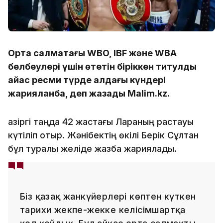
Орта салмақтағы WBO, IBF және WBA
белбеулері үшін өтетін біріккен титулдық
айқас ресми түрде алдағы күндері
жарияланбақ, деп жазады Malim.kz.
Қазіргі таңда 42 жастағы Лараның растауы
күтіліп отыр. Жәнібектің өкілі Берік Сұлтан
бұл туралы желіде жазба жариялады.
Біз қазақ жанкүйерлері көптен күткен
тарихи жекпе-жекке келісімшартқа