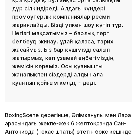
қол қойдық. Бұл айқас орта салмақты
дүр сілкіндіреді. Алдағы күндері
промоутерлік компаниялар ресми
жариялайды. Бізді үлкен шоу күтіп тұр.
Негізгі мақсатымыз – барлық төрт
белбеуді жинау. Құдай қаласа, тарих
жасаймыз. Біз бар күшімізді салып
жатырмыз, көп ұзамай еңбегіміздің
жемісін көреміз. Осы қуанышты
жаңалықпен сіздерді алдын ала
қуантып қойғым келді, - деді.
BoxingScene дерегінше, Әлімханұлы мен Лара
арасындағы жекпе-жек 6 желтоқсанда Сан-
Антониода (Техас штаты) өтетін бокс кешінде