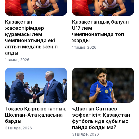
Қазақстан
Қазақстандық балуан
жасөспірімдер
U17 әлем
құрамасы әлем
чемпионатында топ
чемпионатында екі
жарды
алтын медаль жеңіп
1 тамыз, 2026
алды
1 тамыз, 2026
Тоқаев Қырғызстанның
«Дастан Сатпаев
Шолпан-Ата қаласына
эффектісі»: Қазақстан
барды
футболында құбылыс
пайда болды ма?
31 шілде, 2026
31 шілде, 2026