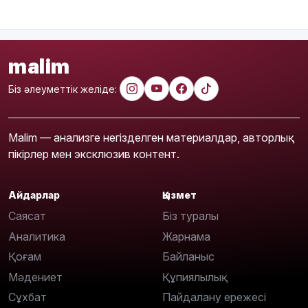
malim
Біз әлеуметтік желіде:
Malim — анализге негізделген материалдар, авторлық
пікірлер мен эксклюзив контент.
Айдарлар
Қызмет
Саясат
Біз туралы
Аналитика
Жарнама
Қоғам
Байланыс
Мәдениет
Құпиялылық
Сұхбат
Пайдалану ережесі