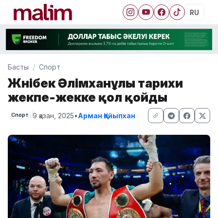
RU
Басты
Спорт
Жәнібек Әлімханұлы тарихи
жекпе-жекке қол қойды
9 қазан, 2025
•
Арман Қайыпхан
Спорт