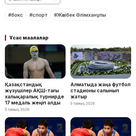
#бокс
#спорт
#Жәнібек Әлімханұлы
Ұқсас мақалалар
Қазақстандық
Алматыда жаңа футбол
жүзушілер АҚШ-тағы
стадионы салынып
халықаралық турнирде
жатыр
17 медаль жеңіп алды
5 тамыз, 2026
5 тамыз, 2026