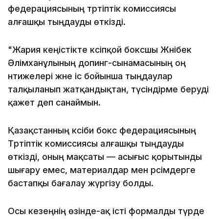
федерациясының тәртіптік комиссиясы
алғашқы тыңдауды өткізді.
"Жария кеңістікте кәсіпқой боксшы Жәнібек
Әлімханұлының допинг-сынамасының оң
нәтижелері және іс бойынша тыңдаулар
талқыланып жатқандықтан, түсіндірме беруді
қажет деп санаймын.
Қазақстанның кәсіби бокс федерациясының
Тәртіптік комиссиясы алғашқы тыңдауды
өткізді, оның мақсаты — асығыс қорытынды
шығару емес, материалдар мен рәсімдерге
бастапқы бағалау жүргізу болды.
Осы кезеңнің өзінде-ақ істі формалды түрде