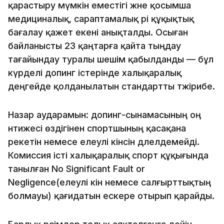
қарастыру мүмкін еместігі және қосымша
медициналық, сараптамалық әрі құқықтық
бағалау қажет екені анықталды. Осыған
байланысты 23 қаңтарға қайта тыңдау
тағайындау туралы шешім қабылданды — бұл
күрделі допинг істерінде халықаралық
деңгейде қолданылатын стандартты тәжірибе.
Назар аударамын: допинг-сынамасының оң
нәтижесі өздігінен спортшының қасақана
әрекетін немесе елеулі кінәсін дәлелдемейді.
Комиссия істі халықаралық спорт құқығында
танылған No Significant Fault or
Negligence(елеулі кінә немесе салғырттықтың
болмауы) қағидатын ескере отырып қарайды.