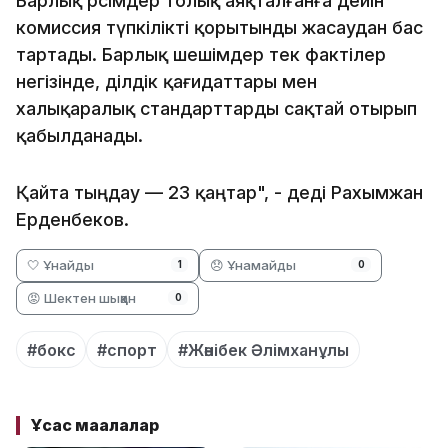
Барлық рәсімдер толық аяқталғанға дейін
комиссия түпкілікті қорытынды жасаудан бас
тартады. Барлық шешімдер тек фактілер
негізінде, әділдік қағидаттары мен
халықаралық стандарттарды сақтай отырып
қабылданады.
Қайта тыңдау — 23 қаңтар", - деді Рахымжан
Ерденбеков.
🤍 Ұнайды
😞 Ұнамайды
1
0
😡 Шектен шыққан
0
#бокс
#спорт
#Жәнібек Әлімханұлы
Ұқсас мақалалар