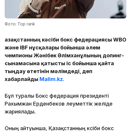
Фото: Top rank
Қазақстанның кәсіби бокс федерациясы WBO
және IBF нұсқалары бойынша әлем
чемпионы Жәнібек Әлімханұлының допинг-
сынамасына қатысты іс бойынша қайта
тыңдау өтетінін мәлімдеді, деп
хабарлайды
Malim.kz.
Бұл туралы Бокс федерация президенті
Рахымжан Ерденбеков әлеуметтік желіде
жариялады.
Оның айтуынша, Қазақстанның кәсіби бокс