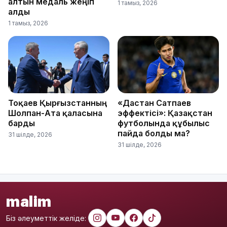
алтын медаль жеңіп
1 тамыз, 2026
алды
1 тамыз, 2026
Тоқаев Қырғызстанның
«Дастан Сатпаев
Шолпан-Ата қаласына
эффектісі»: Қазақстан
барды
футболында құбылыс
пайда болды ма?
31 шілде, 2026
31 шілде, 2026
malim
Біз әлеуметтік желіде: