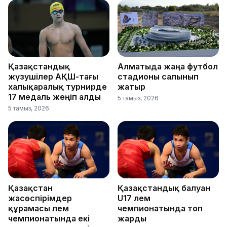
Қазақстандық
Алматыда жаңа футбол
жүзушілер АҚШ-тағы
стадионы салынып
халықаралық турнирде
жатыр
17 медаль жеңіп алды
5 тамыз, 2026
5 тамыз, 2026
Қазақстан
Қазақстандық балуан
жасөспірімдер
U17 әлем
құрамасы әлем
чемпионатында топ
чемпионатында екі
жарды