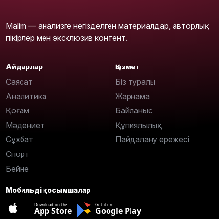
Malim — анализге негізделген материалдар, авторлық
пікірлер мен эксклюзив контент.
Айдарлар
Қызмет
Саясат
Біз туралы
Аналитика
Жарнама
Қоғам
Байланыс
Мәдениет
Құпиялылық
Сұхбат
Пайдалану ережесі
Спорт
Бейне
Мобильді қосымшалар
Download on the
Get it on
App Store
Google Play