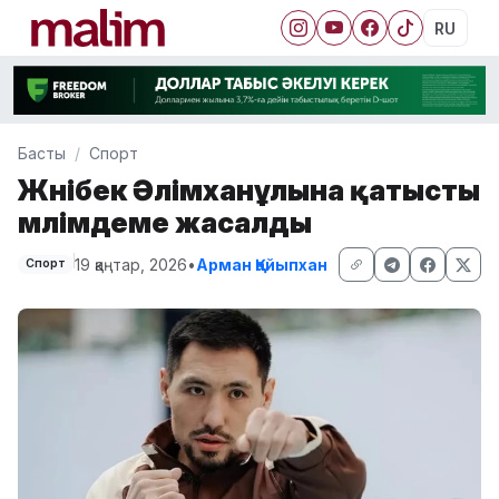
RU
Басты
Спорт
Жәнібек Әлімханұлына қатысты
мәлімдеме жасалды
19 қаңтар, 2026
•
Арман Қайыпхан
Спорт