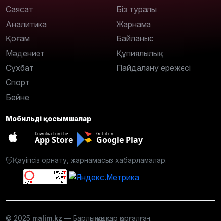
Саясат
Біз туралы
Аналитика
Жарнама
Қоғам
Байланыс
Мәдениет
Құпиялылық
Сұхбат
Пайдалану ережесі
Спорт
Бейне
Мобильді қосымшалар
Download on the
Get it on
App Store
Google Play
Қауіпсіз орнату, жарнамасыз хабарламалар.
© 2025
malim.kz
— Барлық құқықтар қорғалған.