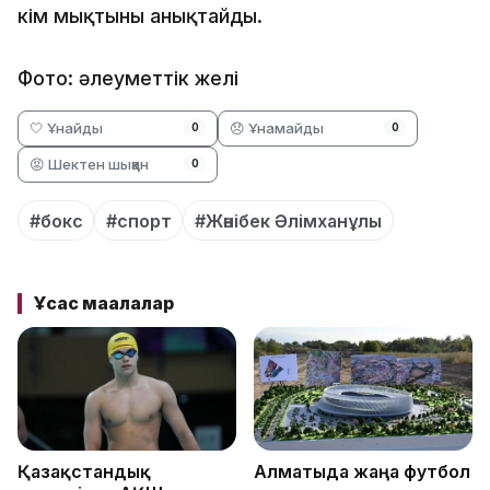
кім мықтыны анықтайды.
Фото: әлеуметтік желі
🤍 Ұнайды
😞 Ұнамайды
0
0
😡 Шектен шыққан
0
#бокс
#спорт
#Жәнібек Әлімханұлы
Ұқсас мақалалар
Қазақстандық
Алматыда жаңа футбол