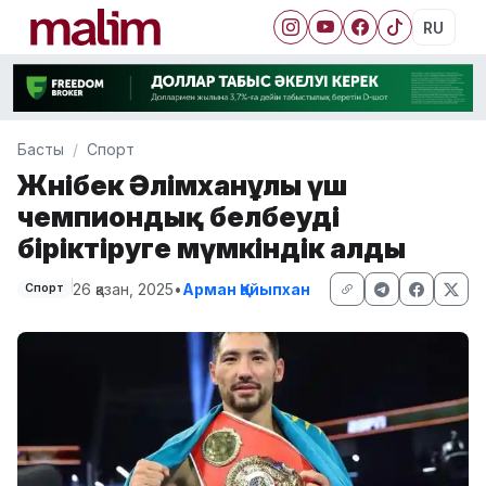
RU
Басты
Спорт
Жәнібек Әлімханұлы үш
чемпиондық белбеуді
біріктіруге мүмкіндік алды
26 қазан, 2025
•
Арман Қайыпхан
Спорт