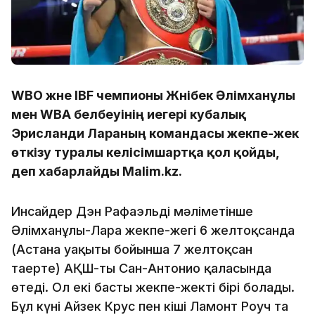
WBO және IBF чемпионы Жәнібек Әлімханұлы
мен WBA белбеуінің иегері кубалық
Эрисланди Лараның командасы жекпе-жек
өткізу туралы келісімшартқа қол қойды,
деп хабарлайды Malim.kz.
Инсайдер Дэн Рафаэльдің мәліметінше
Әлімханұлы-Лара жекпе-жегі 6 желтоқсанда
(Астана уақыты бойынша 7 желтоқсан
таңертең) АҚШ-тың Сан-Антонио қаласында
өтеді. Ол екі басты жекпе-жектің бірі болады.
Бұл күні Айзек Крус пен кіші Ламонт Роуч та