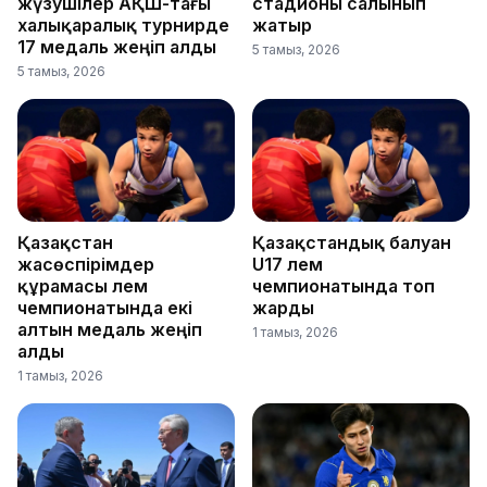
жүзушілер АҚШ-тағы
стадионы салынып
халықаралық турнирде
жатыр
17 медаль жеңіп алды
5 тамыз, 2026
5 тамыз, 2026
Қазақстан
Қазақстандық балуан
жасөспірімдер
U17 әлем
құрамасы әлем
чемпионатында топ
чемпионатында екі
жарды
алтын медаль жеңіп
1 тамыз, 2026
алды
1 тамыз, 2026