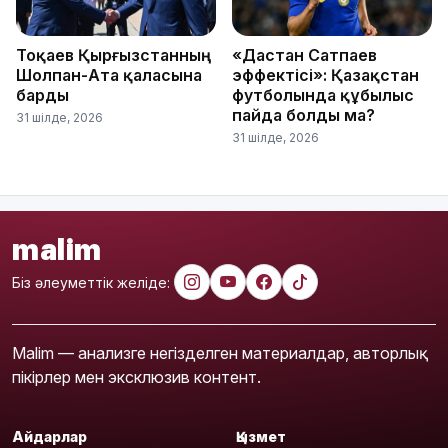
Тоқаев Қырғызстанның
«Дастан Сатпаев
Шолпан-Ата қаласына
эффектісі»: Қазақстан
барды
футболында құбылыс
пайда болды ма?
31 шілде, 2026
31 шілде, 2026
malim
Біз әлеуметтік желіде:
Malim — анализге негізделген материалдар, авторлық
пікірлер мен эксклюзив контент.
Айдарлар
Қызмет