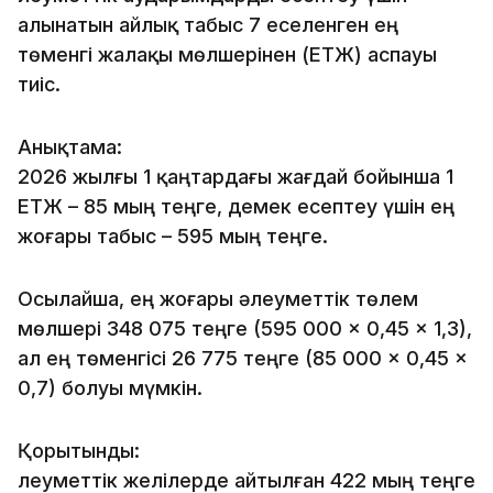
алынатын айлық табыс 7 еселенген ең
төменгі жалақы мөлшерінен (ЕТЖ) аспауы
тиіс.
Анықтама:
2026 жылғы 1 қаңтардағы жағдай бойынша 1
ЕТЖ – 85 мың теңге, демек есептеу үшін ең
жоғары табыс – 595 мың теңге.
Осылайша, ең жоғары әлеуметтік төлем
мөлшері 348 075 теңге (595 000 × 0,45 × 1,3),
ал ең төменгісі 26 775 теңге (85 000 × 0,45 ×
0,7) болуы мүмкін.
Қорытынды:
Әлеуметтік желілерде айтылған 422 мың теңге