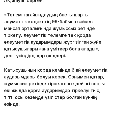
АҚ жауап берген:
«Төлем тағайындаудың басты шарты –
Әлеуметтік кодекстің 99-бабына сәйкес
мансап орталығында жұмыссыз ретінде
тіркелу. Әлеуметтік төлемге тек қорда
әлеуметтік аударымдары жүргізілген жүйе
қатысушылары ғана үміткер бола алады», –
деп түсіндірді қор өкілдері.
Қатысушының қорда кемінде 6 ай әлеуметтік
аударымдары болуы керек. Сонымен қатар,
жұмыссыз ретінде тіркелгенге дейінгі соңғы
екі жылда қорға аударымдар тіркелуі тиіс,
тіпті осы кезеңде үзілістер болған күннің
өзінде.