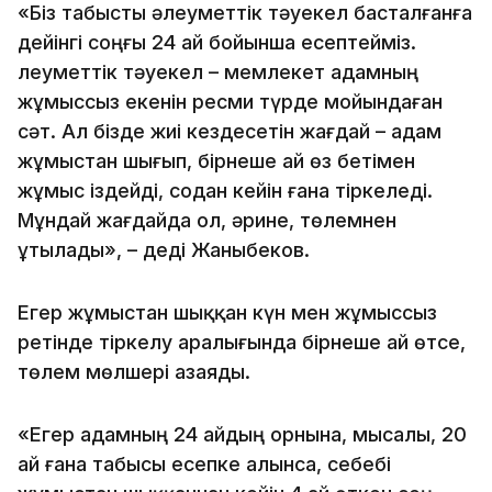
«Біз табысты әлеуметтік тәуекел басталғанға
дейінгі соңғы 24 ай бойынша есептейміз.
Әлеуметтік тәуекел – мемлекет адамның
жұмыссыз екенін ресми түрде мойындаған
сәт. Ал бізде жиі кездесетін жағдай – адам
жұмыстан шығып, бірнеше ай өз бетімен
жұмыс іздейді, содан кейін ғана тіркеледі.
Мұндай жағдайда ол, әрине, төлемнен
ұтылады», – деді Жаныбеков.
Егер жұмыстан шыққан күн мен жұмыссыз
ретінде тіркелу аралығында бірнеше ай өтсе,
төлем мөлшері азаяды.
«Егер адамның 24 айдың орнына, мысалы, 20
ай ғана табысы есепке алынса, себебі