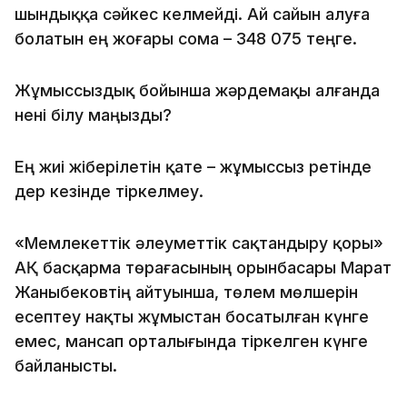
шындыққа сәйкес келмейді. Ай сайын алуға
болатын ең жоғары сома – 348 075 теңге.
Жұмыссыздық бойынша жәрдемақы алғанда
нені білу маңызды?
Ең жиі жіберілетін қате – жұмыссыз ретінде
дер кезінде тіркелмеу.
«Мемлекеттік әлеуметтік сақтандыру қоры»
АҚ басқарма төрағасының орынбасары Марат
Жаныбековтің айтуынша, төлем мөлшерін
есептеу нақты жұмыстан босатылған күнге
емес, мансап орталығында тіркелген күнге
байланысты.