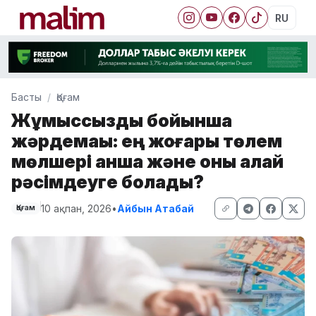
RU
Басты
Қоғам
Жұмыссыздық бойынша
жәрдемақы: ең жоғары төлем
мөлшері қанша және оны қалай
рәсімдеуге болады?
10 ақпан, 2026
•
Айбын Атабай
Қоғам