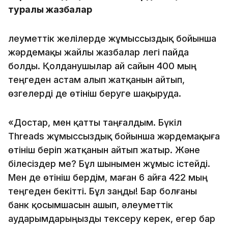
туралы жазбалар
Әлеуметтік желілерде жұмыссыздық бойынша
жәрдемақы жайлы жазбалар легі пайда
болды. Қолданушылар ай сайын 400 мың
теңгеден астам алып жатқанын айтып,
өзгелерді де өтініш беруге шақыруда.
«Достар, мен қатты таңғалдым. Бүкіл
Threads жұмыссыздық бойынша жәрдемақыға
өтініш беріп жатқанын айтып жатыр. Және
білесіздер ме? Бұл шынымен жұмыс істейді.
Мен де өтініш бердім, маған 6 айға 422 мың
теңгеден бекітті. Бұл заңды! Бар болғаны
банк қосымшасын ашып, әлеуметтік
аударымдарыңызды тексеру керек, егер бар