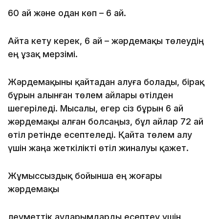
60 ай және одан көп – 6 ай.
Айта кету керек, 6 ай – жәрдемақы төлеудің
ең ұзақ мерзімі.
Жәрдемақыны қайтадан алуға болады, бірақ
бұрын алынған төлем айлары өтілден
шегеріледі. Мысалы, егер сіз бұрын 6 ай
жәрдемақы алған болсаңыз, бұл айлар 72 ай
өтіл ретінде есептеледі. Қайта төлем алу
үшін жаңа жеткілікті өтіл жиналуы қажет.
Жұмыссыздық бойынша ең жоғары
жәрдемақы
Әлеуметтік аударымдарды есептеу үшін