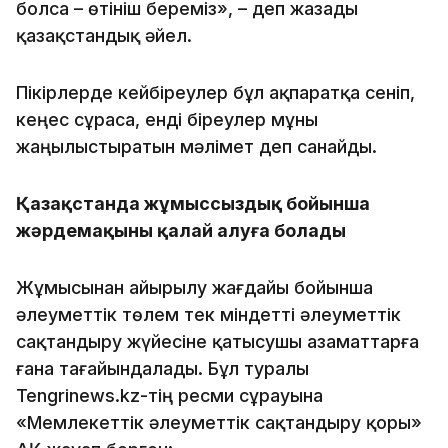
болса – өтініш береміз», – деп жазады
қазақстандық әйел.
Пікірлерде кейбіреулер бұл ақпаратқа сеніп,
кеңес сұраса, енді біреулер мұны
жаңылыстыратын мәлімет деп санайды.
Қазақстанда жұмыссыздық бойынша
жәрдемақыны қалай алуға болады
Жұмысынан айырылу жағдайы бойынша
әлеуметтік төлем тек міндетті әлеуметтік
сақтандыру жүйесіне қатысушы азаматтарға
ғана тағайындалады. Бұл туралы
Tengrinews.kz-тің ресми сұрауына
«Мемлекеттік әлеуметтік сақтандыру қоры»