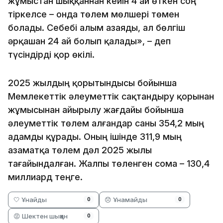
жұмыстан шыққаннан кейін 4 ай өткен соң
тіркелсе – онда төлем мөлшері төмен
болады. Себебі алым азаяды, ал бөлгіш
әрқашан 24 ай болып қалады», – деп
түсіндірді қор өкілі.
2025 жылдың қорытындысы бойынша
Мемлекеттік әлеуметтік сақтандыру қорынан
жұмысынан айырылу жағдайы бойынша
әлеуметтік төлем алғандар саны 354,2 мың
адамды құрады. Оның ішінде 311,9 мың
азаматқа төлем дәл 2025 жылы
тағайындалған. Жалпы төленген сома – 130,4
миллиард теңге.
🤍 Ұнайды
😞 Ұнамайды
0
0
😡 Шектен шыққан
0