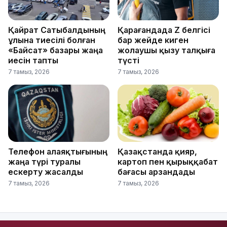
Қайрат Сатыбалдының
Қарағандада Z белгісі
ұлына тиесілі болған
бар жейде киген
«Байсат» базары жаңа
жолаушы қызу талқыға
иесін тапты
түсті
7 тамыз, 2026
7 тамыз, 2026
Телефон алаяқтығының
Қазақстанда қияр,
жаңа түрі туралы
картоп пен қырыққабат
ескерту жасалды
бағасы арзандады
7 тамыз, 2026
7 тамыз, 2026