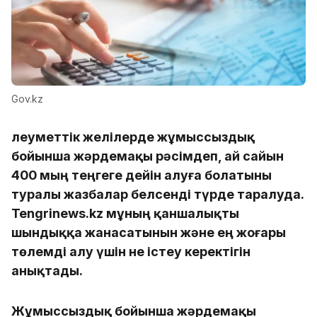
Gov.kz
Әлеуметтік желілерде жұмыссыздық
бойынша жәрдемақы рәсімдеп, ай сайын
400 мың теңгеге дейін алуға болатыны
туралы жазбалар белсенді түрде таралуда.
Tengrinews.kz мұның қаншалықты
шындыққа жанасатынын және ең жоғары
төлемді алу үшін не істеу керектігін
анықтады.
Жұмыссыздық бойынша жәрдемақы