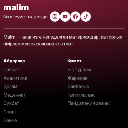
malim
Біз әлеуметтік желіде:
Malim — анализге негізделген материалдар, авторлық
пікірлер мен эксклюзив контент.
Айдарлар
Қызмет
Саясат
Біз туралы
Аналитика
Жарнама
Қоғам
Байланыс
Мәдениет
Құпиялылық
Сұхбат
Пайдалану ережесі
Спорт
Бейне