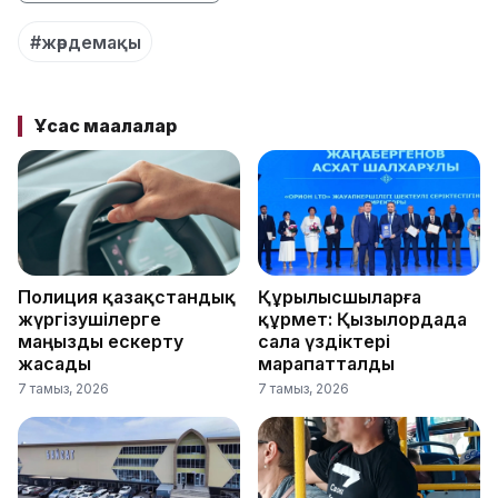
#жәрдемақы
Ұқсас мақалалар
Полиция қазақстандық
Құрылысшыларға
жүргізушілерге
құрмет: Қызылордада
маңызды ескерту
сала үздіктері
жасады
марапатталды
7 тамыз, 2026
7 тамыз, 2026