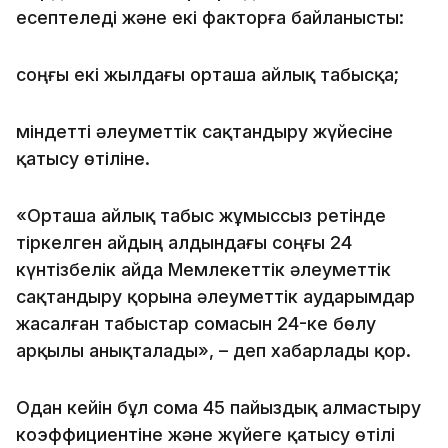
есептеледі және екі факторға байланысты:
соңғы екі жылдағы орташа айлық табысқа;
міндетті әлеуметтік сақтандыру жүйесіне
қатысу өтіліне.
«Орташа айлық табыс жұмыссыз ретінде
тіркелген айдың алдындағы соңғы 24
күнтізбелік айда Мемлекеттік әлеуметтік
сақтандыру қорына әлеуметтік аударымдар
жасалған табыстар сомасын 24-ке бөлу
арқылы анықталады», – деп хабарлады қор.
Одан кейін бұл сома 45 пайыздық алмастыру
коэффициентіне және жүйеге қатысу өтілі