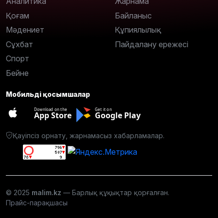
Аналитика
Жарнама
Қоғам
Байланыс
Мәдениет
Құпиялылық
Сұхбат
Пайдалану ережесі
Спорт
Бейне
Мобильді қосымшалар
Download on the
Get it on
App Store
Google Play
Қауіпсіз орнату, жарнамасыз хабарламалар.
© 2025
malim.kz
— Барлық құқықтар қорғалған.
Прайс-парақшасы