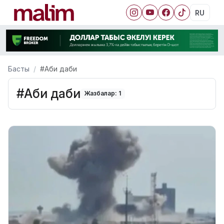
RU
Басты
#Аби даби
#Аби даби
Жазбалар: 1