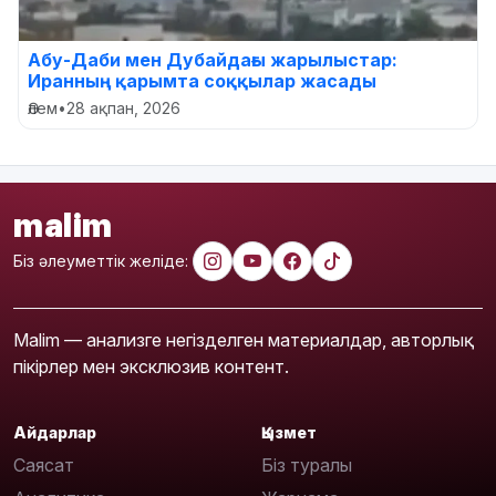
Абу-Даби мен Дубайдағы жарылыстар:
Иранның қарымта соққылар жасады
Әлем
•
28 ақпан, 2026
malim
Біз әлеуметтік желіде:
Malim — анализге негізделген материалдар, авторлық
пікірлер мен эксклюзив контент.
Айдарлар
Қызмет
Саясат
Біз туралы