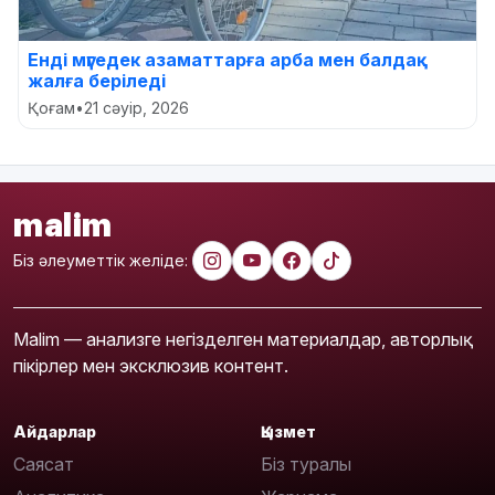
Енді мүгедек азаматтарға арба мен балдақ
жалға беріледі
Қоғам
•
21 сәуір, 2026
malim
Біз әлеуметтік желіде:
Malim — анализге негізделген материалдар, авторлық
пікірлер мен эксклюзив контент.
Айдарлар
Қызмет
Саясат
Біз туралы