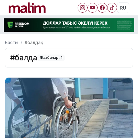
RU
Басты
#балдақ
#балдақ
Жазбалар: 1