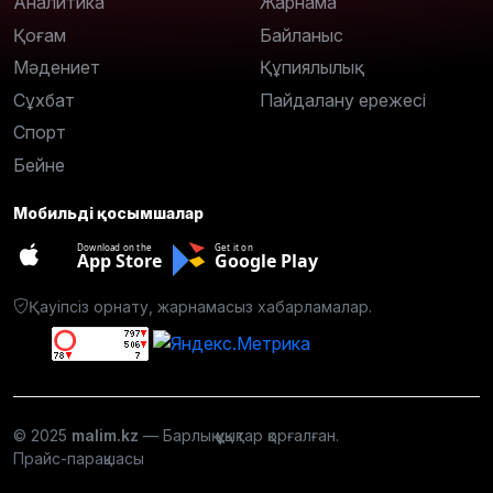
Аналитика
Жарнама
Қоғам
Байланыс
Мәдениет
Құпиялылық
Сұхбат
Пайдалану ережесі
Спорт
Бейне
Мобильді қосымшалар
Download on the
Get it on
App Store
Google Play
Қауіпсіз орнату, жарнамасыз хабарламалар.
© 2025
malim.kz
— Барлық құқықтар қорғалған.
Прайс-парақшасы