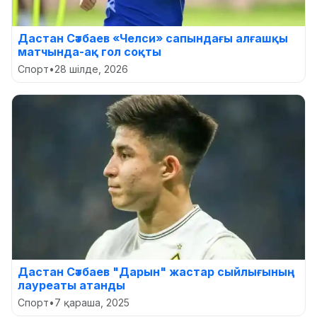
Дастан Сәтбаев «Челси» сапындағы алғашқы
матчында-ақ гол соқты
Спорт
•
28 шілде, 2026
Дастан Сәтбаев "Дарын" жастар сыйлығының
лауреаты атанды
Спорт
•
7 қараша, 2025