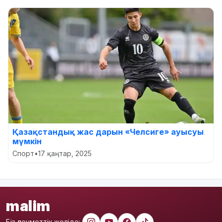
Қазақстандық жас дарын «Челсиге» ауысуы
мүмкін
Спорт
•
17 қаңтар, 2025
malim
Біз әлеуметтік желіде: