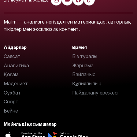
Malim — анализге негізделген материалдар, авторлық
пікірлер мен эксклюзив контент.
Айдарлар
Қызмет
Саясат
Біз туралы
Аналитика
Жарнама
Қоғам
Байланыс
Мәдениет
Құпиялылық
Сұхбат
Пайдалану ережесі
Спорт
Бейне
Мобильді қосымшалар
Download on the
Get it on