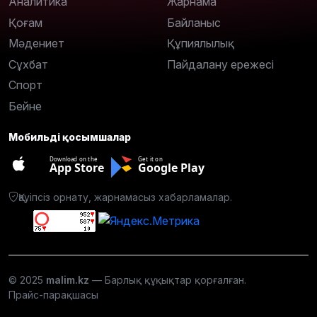
Аналитика
Жарнама
Қоғам
Байланыс
Мәдениет
Құпиялылық
Сұхбат
Пайдалану ережесі
Спорт
Бейне
Мобильді қосымшалар
Download on the
Get it on
App Store
Google Play
Қауіпсіз орнату, жарнамасыз хабарламалар.
© 2025
malim.kz
— Барлық құқықтар қорғалған.
Прайс-парақшасы