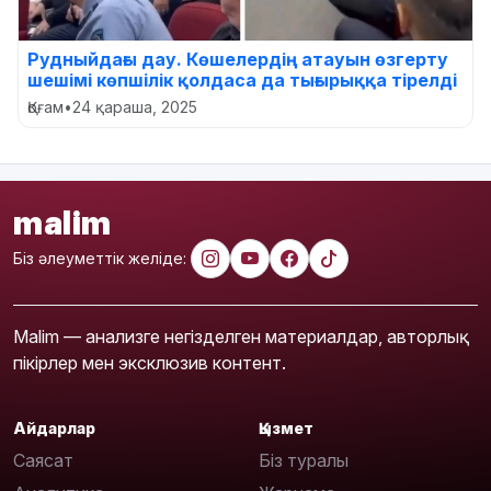
Рудныйдағы дау. Көшелердің атауын өзгерту
шешімі көпшілік қолдаса да тығырыққа тірелді
Қоғам
•
24 қараша, 2025
malim
Біз әлеуметтік желіде:
Malim — анализге негізделген материалдар, авторлық
пікірлер мен эксклюзив контент.
Айдарлар
Қызмет
Саясат
Біз туралы