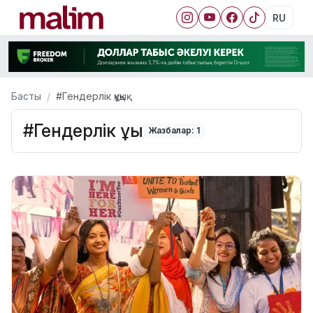
RU
Басты
#Гендерлік құқық
#Гендерлік құқық
Жазбалар: 1