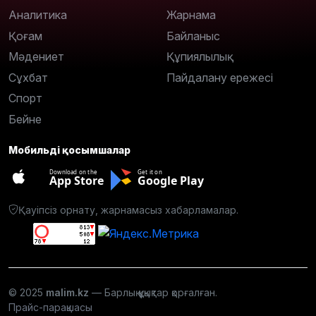
Аналитика
Жарнама
Қоғам
Байланыс
Мәдениет
Құпиялылық
Сұхбат
Пайдалану ережесі
Спорт
Бейне
Мобильді қосымшалар
Download on the
Get it on
App Store
Google Play
Қауіпсіз орнату, жарнамасыз хабарламалар.
© 2025
malim.kz
— Барлық құқықтар қорғалған.
Прайс-парақшасы