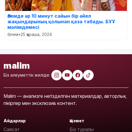
Әлемде әр 10 минут сайын бір әйел
жақындарының қолынан қаза табады. БҰҰ
мәлімдемесі
Әлем
•
25 қараша, 2024
malim
Біз әлеуметтік желіде:
Malim — анализге негізделген материалдар, авторлық
пікірлер мен эксклюзив контент.
Айдарлар
Қызмет
Саясат
Біз туралы