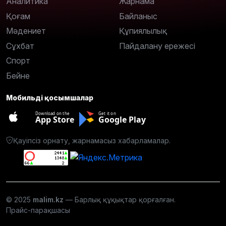
Аналитика
Жарнама
Қоғам
Байланыс
Мәдениет
Құпиялылық
Сұхбат
Пайдалану ережесі
Спорт
Бейне
Мобильді қосымшалар
Download on the
Get it on
App Store
Google Play
Қауіпсіз орнату, жарнамасыз хабарламалар.
© 2025
malim.kz
— Барлық құқықтар қорғалған.
Прайс-парақшасы