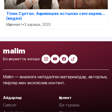
Тілек Сұлтан. Ақ кимешек астынан сені көрем...
(видео)
Мәдениет
•
3 қараша, 2023
malim
Біз әлеуметтік желіде:
Malim — анализге негізделген материалдар, авторлық
пікірлер мен эксклюзив контент.
Айдарлар
Қызмет
Саясат
Біз туралы