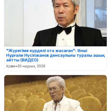
"Жүрегіме күрделі ота жасаған": Әнші
Нұрғали Нүсіпжанов денсаулығы туралы ашық
айтты (ВИДЕО)
Қоғам
•
20 наурыз, 2026