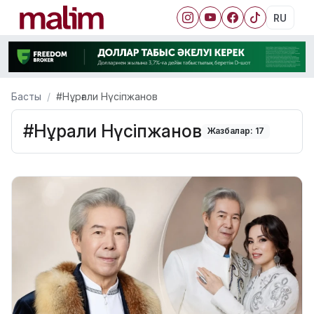
RU
Басты
#Нұрғали Нүсіпжанов
#Нұрғали Нүсіпжанов
Жазбалар: 17