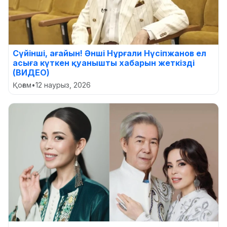
Сүйінші, ағайын! Әнші Нұрғали Нүсіпжанов ел
асыға күткен қуанышты хабарын жеткізді
(ВИДЕО)
Қоғам
•
12 наурыз, 2026