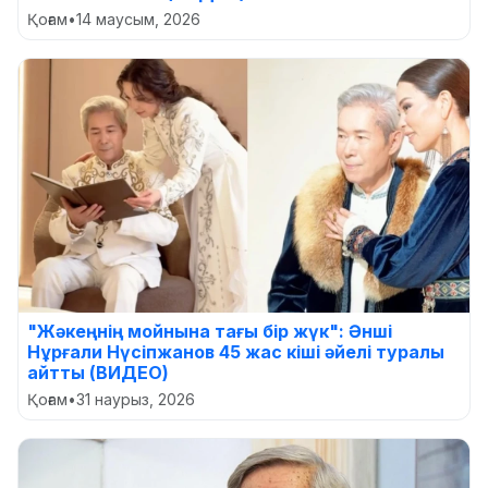
Қоғам
•
14 маусым, 2026
"Жәкеңнің мойнына тағы бір жүк": Әнші
Нұрғали Нүсіпжанов 45 жас кіші әйелі туралы
айтты (ВИДЕО)
Қоғам
•
31 наурыз, 2026