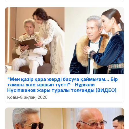
"Мен қазір қара жерді басуға қаймығам... Бір
тамшы жас ыршып түсті" – Нұрғали
Нүсіпжанов жары туралы толғанды (ВИДЕО)
Қоғам
•
8 ақпан, 2026