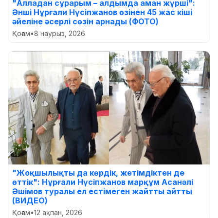
"Алладан сұрарым – алдымда аман жүрші":
Әнші Нұрғали Нүсіпжанов өзінен 45 жас кіші
әйеліне әсерлі сөзін арнады (ФОТО)
Қоғам
•
8 наурыз, 2026
"Жоқшылықты да көрдік, жетімдіктен де
өттік": Нұрғали Нүсіпжанов марқұм Асанәлі
Әшімов туралы ел естімеген жайтты айтты
(ВИДЕО)
Қоғам
•
12 ақпан, 2026