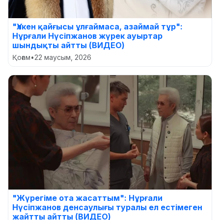
"Үлкен қайғысы ұлғаймаса, азаймай тұр":
Нұрғали Нүсіпжанов жүрек ауыртар
шындықты айтты (ВИДЕО)
Қоғам
•
22 маусым, 2026
"Жүрегіме ота жасаттым": Нұрғали
Нүсіпжанов денсаулығы туралы ел естімеген
жайтты айтты (ВИДЕО)