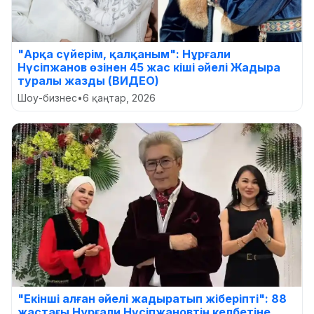
"Арқа сүйерім, қалқаным": Нұрғали
Нүсіпжанов өзінен 45 жас кіші әйелі Жадыра
туралы жазды (ВИДЕО)
Шоу-бизнес
•
6 қаңтар, 2026
"Екінші алған әйелі жадыратып жіберіпті": 88
жастағы Нұрғали Нүсіпжановтің келбетіне