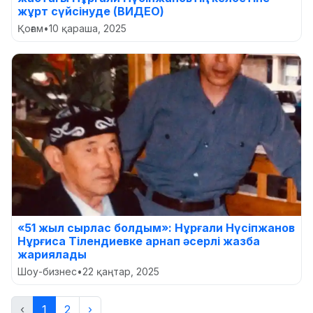
жұрт сүйсінуде (ВИДЕО)
Қоғам
•
10 қараша, 2025
«51 жыл сырлас болдым»: Нұрғали Нүсіпжанов
Нұрғиса Тілендиевке арнап әсерлі жазба
жариялады
Шоу-бизнес
•
22 қаңтар, 2025
‹
1
2
›