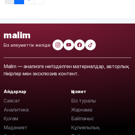
malim
Біз әлеуметтік желіде:
Malim — анализге негізделген материалдар, авторлық
пікірлер мен эксклюзив контент.
Айдарлар
Қызмет
Саясат
Біз туралы
Аналитика
Жарнама
Қоғам
Байланыс
Мәдениет
Құпиялылық