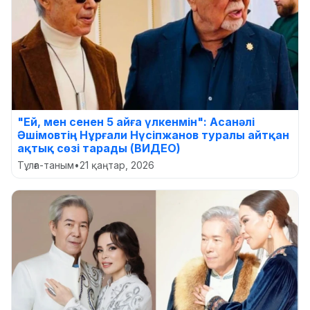
"Ей, мен сенен 5 айға үлкенмін": Асанәлі
Әшімовтің Нұрғали Нүсіпжанов туралы айтқан
ақтық сөзі тарады (ВИДЕО)
Тұлға-таным
•
21 қаңтар, 2026