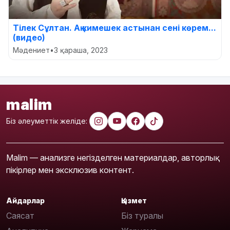
Тілек Сұлтан. Ақ кимешек астынан сені көрем...
(видео)
Мәдениет
•
3 қараша, 2023
malim
Біз әлеуметтік желіде:
Malim — анализге негізделген материалдар, авторлық
пікірлер мен эксклюзив контент.
Айдарлар
Қызмет
Саясат
Біз туралы