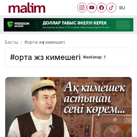
RU
Басты
#орта жүз кимешегі
#орта жүз кимешегі
Жазбалар: 1