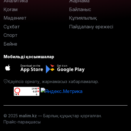
Аналитика
Жарнама
Қоғам
Байланыс
Мәдениет
Құпиялылық
Сұхбат
Пайдалану ережесі
Спорт
Бейне
Мобильді қосымшалар
Download on the
Get it on
App Store
Google Play
Қауіпсіз орнату, жарнамасыз хабарламалар.
© 2025
malim.kz
— Барлық құқықтар қорғалған.
Прайс-парақшасы