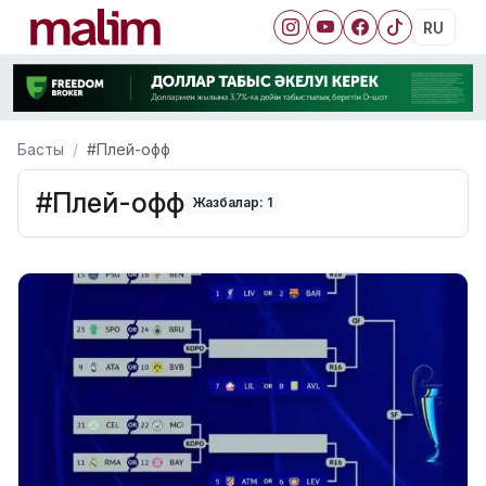
RU
Басты
#Плей-офф
#Плей-офф
Жазбалар: 1