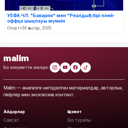
УЕФА ЧЛ: "Бавария" мен "Реалдың" бірі плей-
оффқа шықпауы мүмкін
Спорт
•
30 қаңтар, 2025
malim
Біз әлеуметтік желіде:
Malim — анализге негізделген материалдар, авторлық
пікірлер мен эксклюзив контент.
Айдарлар
Қызмет
Саясат
Біз туралы