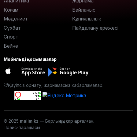
Аналитика
Жарнама
Қоғам
Байланыс
Мәдениет
Құпиялылық
Сұхбат
Пайдалану ережесі
Спорт
Бейне
Мобильді қосымшалар
Download on the
Get it on
App Store
Google Play
Қауіпсіз орнату, жарнамасыз хабарламалар.
© 2025
malim.kz
— Барлық құқықтар қорғалған.
Прайс-парақшасы