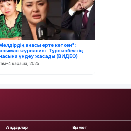
Мөлдірдің анасы ерте кеткен":
анымал журналист Тұрсынбектің
насына үндеу жасады (ВИДЕО)
оғам
•
4 қараша, 2025
Айдарлар
Қызмет