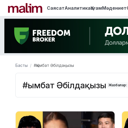
Саясат
Аналитика
Қоғам
Мәдениет
Басты
#Қымбат Әбілдақызы
#Қымбат Әбілдақызы
Жазбалар: