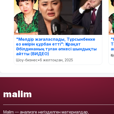
"Мөлдір жағаласпады, Тұрсынбекке
"
өз өмірін құрбан етті": Қарақат
Т
Әбілдинаның туған әпкесі шындықты
а
айтты (ВИДЕО)
Қ
Шоу-бизнес
•
6 желтоқсан, 2025
malim
Malim — анализге негізделген материалдар,