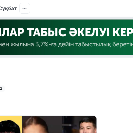
Сұқбат
 2