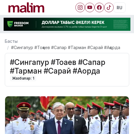
RU
Басты
#Сингапур #Тоқаев #Сапар #Тарман #Сарай #Ақорда
#Сингапур #Тоқаев #Сапар
#Тарман #Сарай #Ақорда
Жазбалар: 1