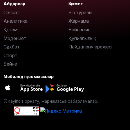
Айдарлар
Қызмет
Саясат
Біз туралы
Аналитика
Жарнама
Қоғам
Байланыс
Мәдениет
Құпиялылық
Сұхбат
Пайдалану ережесі
Спорт
Бейне
Мобильді қосымшалар
Download on the
Get it on
App Store
Google Play
Қауіпсіз орнату, жарнамасыз хабарламалар.