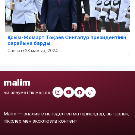
Қасым-Жомарт Тоқаев Сингапур президентінің
сарайына барды
Саясат
•
23 мамыр, 2024
malim
Біз әлеуметтік желіде:
Malim — анализге негізделген материалдар, авторлық
пікірлер мен эксклюзив контент.