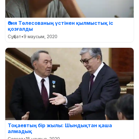
Әсия Төлесованың үстінен қылмыстық іс
қозғалды
Сұқбат
•
9 маусым, 2020
Тоқаевтың бір жылы: Шындықтан қаша
алмадық
Саясат
•
18 наурыз, 2020