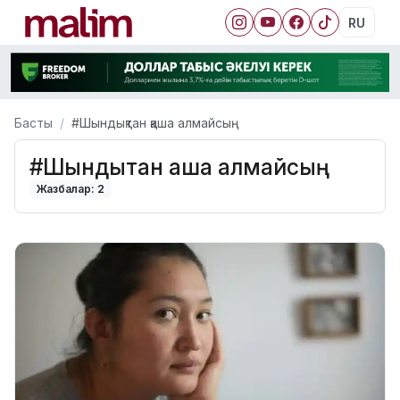
RU
Басты
#Шындықтан қаша алмайсың
#Шындықтан қаша алмайсың
Жазбалар: 2