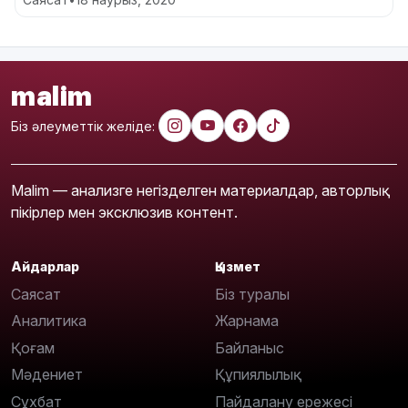
malim
Біз әлеуметтік желіде:
Malim — анализге негізделген материалдар, авторлық
пікірлер мен эксклюзив контент.
Айдарлар
Қызмет
Саясат
Біз туралы
Аналитика
Жарнама
Қоғам
Байланыс
Мәдениет
Құпиялылық
Сұхбат
Пайдалану ережесі