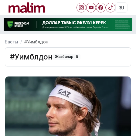
RU
Басты
#Уимблдон
#Уимблдон
Жазбалар: 6