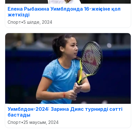
Елена Рыбакина Уимблдонда 16-жеңісіне қол
жеткізді
Спорт
•
5 шілде, 2024
Уимблдон-2024: Зарина Дияс турнирді сәтті
бастады
Спорт
•
25 маусым, 2024