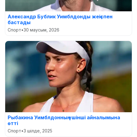
Александр Бублик Уимблдонды жеңіспен
бастады
Спорт
•
30 маусым, 2026
Рыбакина Уимблдонның үшінші айналымына
өтті
Спорт
•
3 шілде, 2025