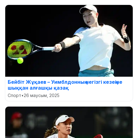
Бейбіт Жұқаев – Уимблдонның негізгі кезеңіне
шыққан алғашқы қазақ
Спорт
•
26 маусым, 2025