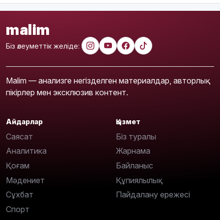
malim
Біз әлеуметтік желіде:
Malim — анализге негізделген материалдар, авторлық
пікірлер мен эксклюзив контент.
Айдарлар
Қызмет
Саясат
Біз туралы
Аналитика
Жарнама
Қоғам
Байланыс
Мәдениет
Құпиялылық
Сұхбат
Пайдалану ережесі
Спорт