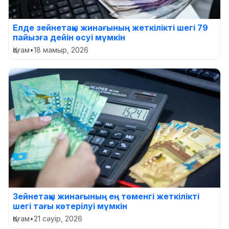
Елде зейнетақы жинағының жеткілікті шегі 79
пайызға дейін өсуі мүмкін
Қоғам
•
18 мамыр, 2026
Зейнетақы жинағының ең төменгі жеткілікті
шегі тағы көтерілуі мүмкін
Қоғам
•
21 сәуір, 2026