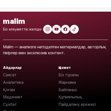
malim
Біз әлеуметтік желіде:
Malim — анализге негізделген материалдар, авторлық
пікірлер мен эксклюзив контент.
Айдарлар
Қызмет
Саясат
Біз туралы
Аналитика
Жарнама
Қоғам
Байланыс
Мәдениет
Құпиялылық
Сұхбат
Пайдалану ережесі