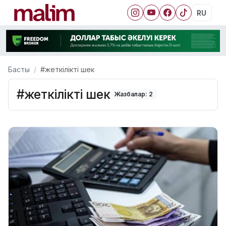
RU
Басты
#жеткілікті шек
#жеткілікті шек
Жазбалар: 2