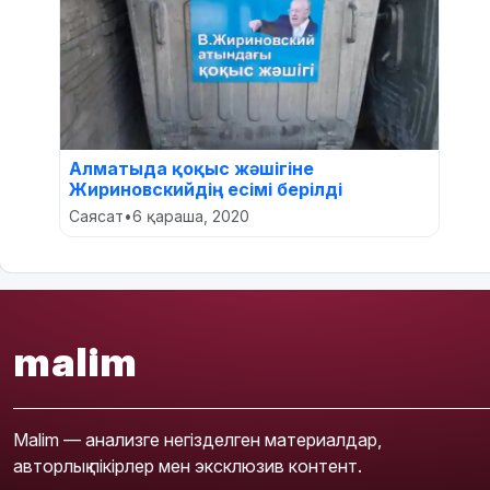
Алматыда қоқыс жәшігіне
Жириновскийдің есімі берілді
Саясат
•
6 қараша, 2020
malim
Malim — анализге негізделген материалдар,
авторлық пікірлер мен эксклюзив контент.