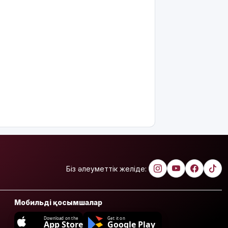
Біз әлеуметтік желіде:
Мобильді қосымшалар
Download on the
Get it on
App Store
Google Play