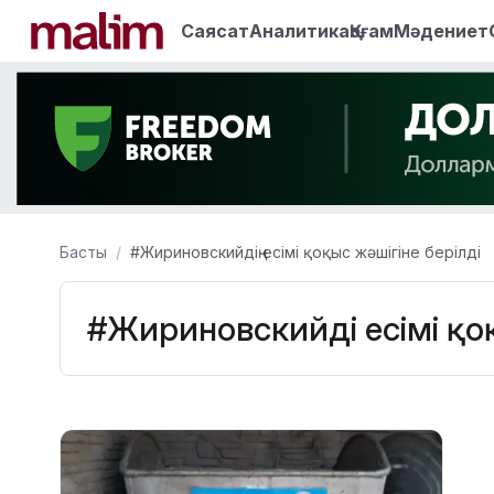
Саясат
Аналитика
Қоғам
Мәдениет
Басты
#Жириновскийдің есімі қоқыс жәшігіне берілді
#Жириновскийдің есімі қо