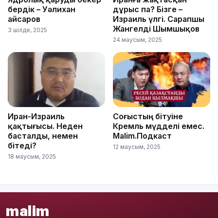
бердік – Уәлихан
дұрыс па? Бізге –
Қайсаров
Израиль үлгі. Сарапшы
Жангелді Шымшықов
3 шілде, 2025
24 маусым, 2025
Иран-Израиль
Соғыстың бітуіне
қақтығысы. Неден
Кремль мүдделі емес.
басталды, немен
Malim.Подкаст
бітеді?
12 маусым, 2025
18 маусым, 2025
malim