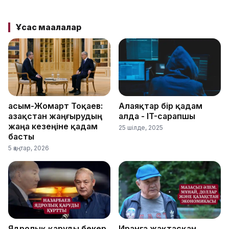
Ұқсас мақалалар
Қасым-Жомарт Тоқаев:
Алаяқтар бір қадам
Қазақстан жаңғырудың
алда - IT-сарапшы
жаңа кезеңіне қадам
25 шілде, 2025
басты
5 қаңтар, 2026
Ядролық қаруды бекер
Иранға жақтасқан