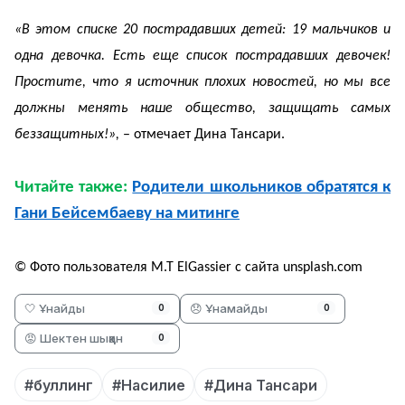
«В этом списке 20 пострадавших детей: 19 мальчиков и
одна девочка. Есть еще список пострадавших девочек!
Простите, что я источник плохих новостей, но мы все
должны менять наше общество, защищать самых
беззащитных!»,
– отмечает Дина Тансари.
Читайте также:
Родители школьников обратятся к
Гани Бейсембаеву на митинге
© Фото пользователя M.T ElGassier с сайта unsplash.com
🤍 Ұнайды
😞 Ұнамайды
0
0
😡 Шектен шыққан
0
#буллинг
#Насилие
#Дина Тансари