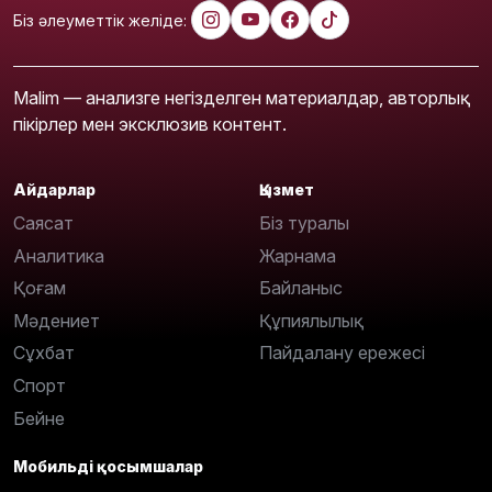
Біз әлеуметтік желіде:
Malim — анализге негізделген материалдар, авторлық
пікірлер мен эксклюзив контент.
Айдарлар
Қызмет
Саясат
Біз туралы
Аналитика
Жарнама
Қоғам
Байланыс
Мәдениет
Құпиялылық
Сұхбат
Пайдалану ережесі
Спорт
Бейне
Мобильді қосымшалар