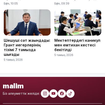
Бүгін, 10:05
Бүгін, 09:39
Шешуші сәт жақындады:
Мектептердегі каникул
Грант иегерлерінің
мен емтихан кестесі
тізімі 7 тамызда
бекітілді
шығады
5 тамыз, 2026
5 тамыз, 2026
malim
Біз әлеуметтік желіде: