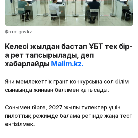
Фото: gov.kz
Келесі жылдан бастап ҰБТ тек бір-
ақ рет тапсырылады, деп
хабарлайды
Malim.kz.
Яғни мемлекеттік грант конкурсына сол білім
сынағында жинаған баллмен қатысады.
Сонымен бірге, 2027 жылғы түлектер үшін
пилоттық режимде балама ретінде жаңа тест
енгізілмек.