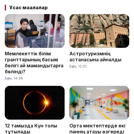
Ұқсас мақалалар
Мемлекеттік білім
Астротуризмнің
гранттарының басым
астанасына айналды
бөлігі қай мамандықтарға
Бүгін, 12:31
бөлінді?
Бүгін, 14:36
12 тамызда Күн толық
Орта мектептерде екі
тұтылады
пәннің атауы өзгереді