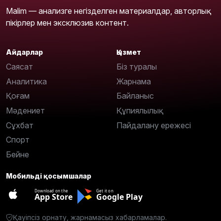
Malim — анализге негізделген материалдар, авторлық
пікірлер мен эксклюзив контент.
Айдарлар
Қызмет
Саясат
Біз туралы
Аналитика
Жарнама
Қоғам
Байланыс
Мәдениет
Құпиялылық
Сұхбат
Пайдалану ережесі
Спорт
Бейне
Мобильді қосымшалар
Download on the
Get it on
App Store
Google Play
Қауіпсіз орнату, жарнамасыз хабарламалар.