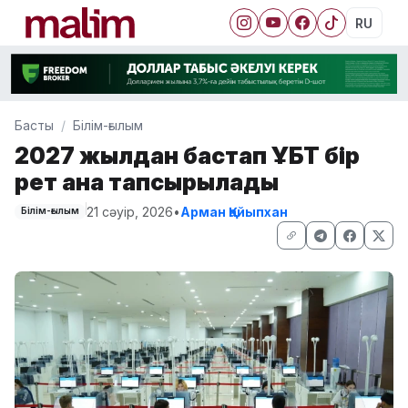
RU
Басты
Білім-ғылым
2027 жылдан бастап ҰБТ бір
рет қана тапсырылады
21 сәуір, 2026
•
Арман Қайыпхан
Білім-ғылым