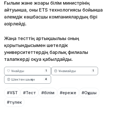
Ғылым және жоғары білім министрінің
айтуынша, оны ETS технологиясы бойынша
әлемдік көшбасшы компаниялардың бірі
әзірлейді.
Жаңа тесттің артықшылығы оның
қорытындысымен шетелдік
университеттердің барлық филиалы
талапкерді оқуға қабылдайды.
🤍 Ұнайды
😞 Ұнамайды
1
1
😡 Шектен шыққан
4
#ҰБТ
#Тест
#білім
#ереже
#Оқушы
#түлек