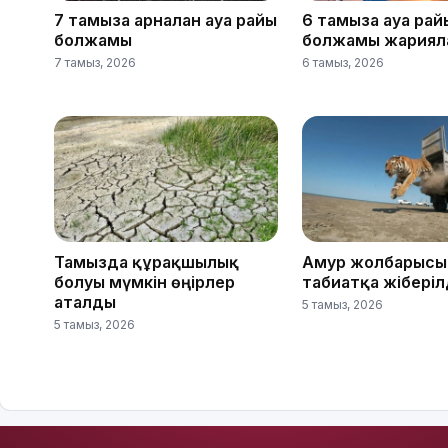
7 тамызға арналған ауа райы
6 тамызға ауа рай
болжамы
болжамы жариял
7 тамыз, 2026
6 тамыз, 2026
Тамызда құрғақшылық
Амур жолбарысы
болуы мүмкін өңірлер
табиғатқа жіберіл
аталды
5 тамыз, 2026
5 тамыз, 2026