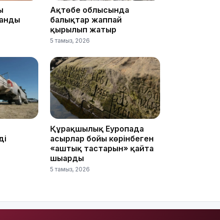
ы
Ақтөбе облысында
15:33
анды
балықтар жаппай
қырылып жатыр
5 тамыз, 2026
15:04
Құрғақшылық Еуропада
ді
ғасырлар бойы көрінбеген
«аштық тастарын» қайта
14:10
шығарды
5 тамыз, 2026