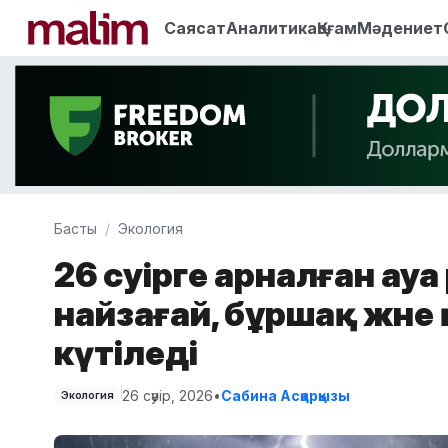
Саясат
Аналитика
Қоғам
Мәдениет
Басты
Экология
26 сәуірге арналған ау
найзағай, бұршақ және
күтіледі
26 сәуір, 2026
•
Сабина Асқарқызы
Экология