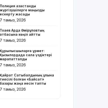
Z белгісі
Полиция қазақстандық
бар жейде
жүргізушілерге маңызды
киген
ескерту жасады
жолаушы
7 тамыз, 2026
қызу
талқыға
Тоқаев Ардақ Әмірқұловтың
түсті
отбасына көңіл айтты
7 тамыз, 2026
Президент
Солтүстік
Құрылысшыларға құрмет:
Қазақстан
Қызылордада сала үздіктері
облысының
марапатталды
90
7 тамыз, 2026
жылдығымен
құттықтады
Қайрат Сатыбалдының ұлына
тиесілі болған «Байсат»
Телефон
базары жаңа иесін тапты
алаяқтығының
7 тамыз, 2026
жаңа түрі
туралы
ескерту
жасалды