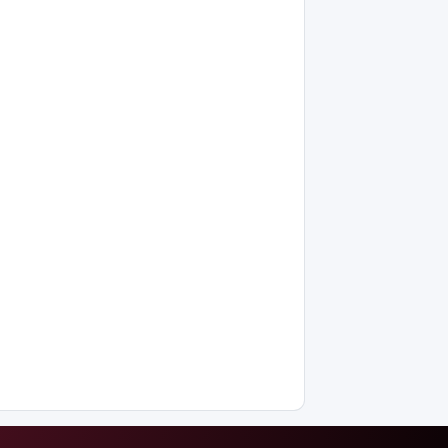
интеллектіні
өшіруге
міндеттейтін
болып
жатыр
Грант
иегерлерінің
тізімі
шықты
Белгілі
блогер
Астанада
былапыт
сөз
айтқаны
үшін
қамауға
алынды
Мектеп
оқушылары