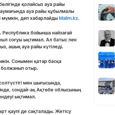
 бөлігінде қолайсыз ауа райы
л аумағында ауа райы құбылмалы
19:39
уі мүмкін, деп хабарлайды
Malim.kz.
. Республика бойынша найзағай
уыл соғуы ықтимал. Ал батыс пен
, ашық ауа райы күтіледі.
18:45
мкін. Сонымен қатар басқа
і болжанып отыр.
солтүстігі мен шығысында,
інде, сондай-ақ Ақтөбе облысының
ендеуі ықтимал.
17:34
рт қаупі де сақталады. Жетісу