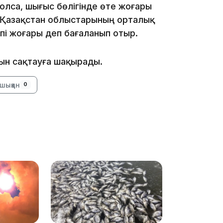
олса, шығыс бөлігінде өте жоғары
 Қазақстан облыстарының орталық
упі жоғары деп бағаланып отыр.
16:34
ын сақтауға шақырады.
шыққан
0
16:33
16:01