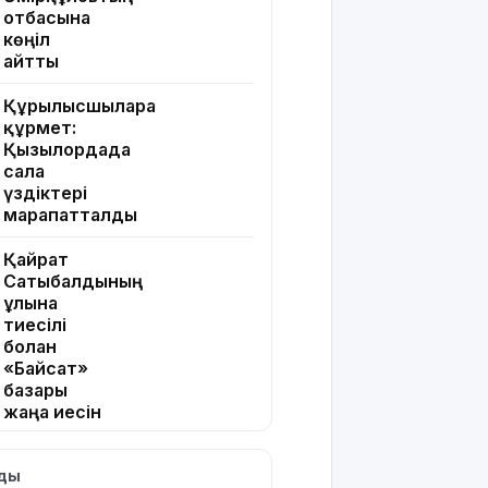
отбасына
көңіл
айтты
Құрылысшыларға
құрмет:
Қызылордада
сала
үздіктері
марапатталды
Қайрат
Сатыбалдының
ұлына
тиесілі
болған
«Байсат»
базары
жаңа иесін
тапты
лды
Қарағандада