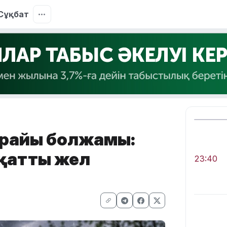
Сұқбат
а райы болжамы:
 қатты жел
23:40