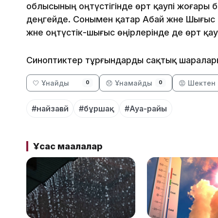
облысының оңтүстігінде өрт қаупі жоғары б
деңгейде. Сонымен қатар Абай және Шығыс
және оңтүстік-шығыс өңірлерінде де өрт қа
Синоптиктер тұрғындарды сақтық шаралар
🤍 Ұнайды
😞 Ұнамайды
😡 Шектен 
0
0
#найзағай
#бұршақ
#Ауа-райы
Ұқсас мақалалар