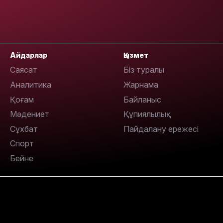
13:14
Айдарлар
Қызмет
Саясат
Біз туралы
Аналитика
Жарнама
Қоғам
Байланыс
Мәдениет
Құпиялылық
Сұхбат
Пайдалану ережесі
13:08
Спорт
Бейне
12:35