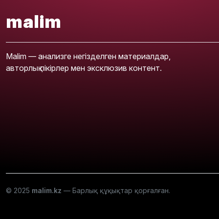
malim
Malim — анализге негізделген материалдар,
авторлық пікірлер мен эксклюзив контент.
© 2025
malim.kz
— Барлық құқықтар қорғалған.