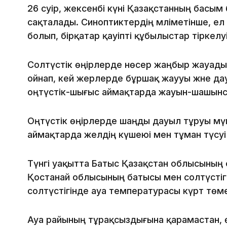
26 сәуір, жексенбі күні Қазақстанның басым
сақталады. Синоптиктердің мәліметінше, е
болып, бірқатар қауіпті құбылыстар тіркел
Солтүстік өңірлерде нөсер жаңбыр жауады
ойнап, кей жерлерде бұршақ жаууы және да
оңтүстік-шығыс аймақтарда жауын-шашынсыз
Оңтүстік өңірлерде шаңды дауыл тұруы мү
аймақтарда желдің күшеюі мен тұман түсу
Түнгі уақытта Батыс Қазақстан облысының 
Қостанай облысының батысы мен солтүстіг
солтүстігінде ауа температурасы күрт төм
Ауа райының тұрақсыздығына қарамастан, ө