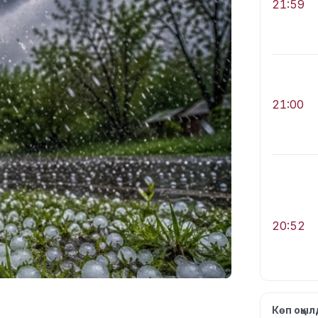
21:59
21:00
20:52
Көп оқы