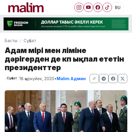
RU
Басты
Сұқбат
Адам өмірі мен өліміне
дәрігерден де көп ықпал ететін
президенттер
18 қыркүйек, 2020
•
Malim Админ
Сұқбат