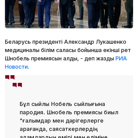
Беларусь президенті Александр Лукашенко
медициналық білім саласы бойынша екінші рет
Шнобель премиясын алды, - деп жазды
РИА
Новости.
Бұл сыйлық Нобель сыйлығына
пародия. Шнобель премиясы биыл
"ғалымдар мен дәрігерлерге
қарағанда, саясаткерлердің
адамдардың өмірі мен өліміне