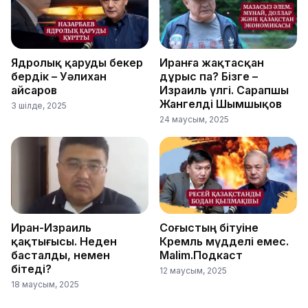
Ядролық қаруды бекер
Иранға жақтасқан
бердік – Уәлихан
дұрыс па? Бізге –
Қайсаров
Израиль үлгі. Сарапшы
Жангелді Шымшықов
3 шілде, 2025
24 маусым, 2025
Иран-Израиль
Соғыстың бітуіне
қақтығысы. Неден
Кремль мүдделі емес.
басталды, немен
Malim.Подкаст
бітеді?
12 маусым, 2025
18 маусым, 2025