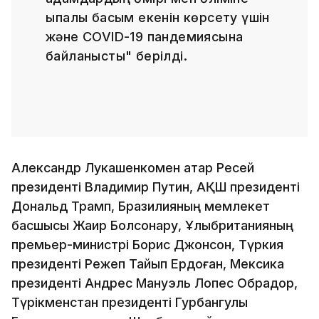
ықпалы басым екенін көрсету үшін
және COVID-19 пандемиясына
байланысты" берілді.
Александр Лукашенкомен қатар Ресей
президенті Владимир Путин, АҚШ президенті
Дональд Трамп, Бразилияның мемлекет
басшысы Жаир Болсонару, Ұлыбританияның
премьер-министрі Борис Джонсон, Түркия
президенті Режеп Тайып Ердоған, Мексика
президенті Андрес Мануэль Лопес Обрадор,
Түрікменстан президенті Гурбангулы