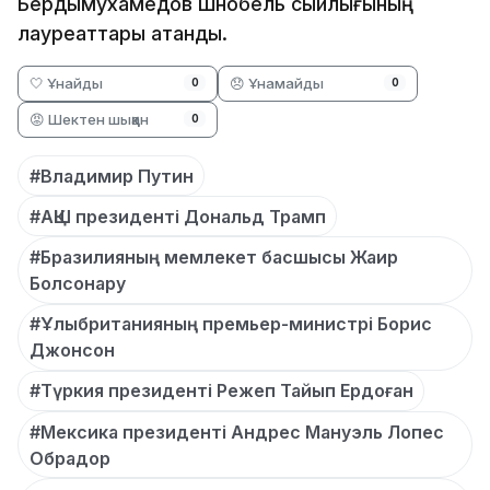
Бердымухамедов Шнобель сыйлығының
лауреаттары атанды.
🤍 Ұнайды
😞 Ұнамайды
0
0
😡 Шектен шыққан
0
#Владимир Путин
#АҚШ президенті Дональд Трамп
#Бразилияның мемлекет басшысы Жаир
Болсонару
#Ұлыбританияның премьер-министрі Борис
Джонсон
#Түркия президенті Режеп Тайып Ердоған
#Мексика президенті Андрес Мануэль Лопес
Обрадор