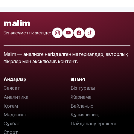
malim
Біз әлеуметтік желіде:
Malim — анализге негізделген материалдар, авторлық
пікірлер мен эксклюзив контент.
Айдарлар
Қызмет
Саясат
Біз туралы
Аналитика
Жарнама
Қоғам
Байланыс
Мәдениет
Құпиялылық
Сұхбат
Пайдалану ережесі
Спорт