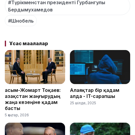
#Түрікменстан президенті Гурбангулы
Бердымухамедов
#Шнобель
Ұқсас мақалалар
Қасым-Жомарт Тоқаев:
Алаяқтар бір қадам
Қазақстан жаңғырудың
алда - IT-сарапшы
жаңа кезеңіне қадам
25 шілде, 2025
басты
5 қаңтар, 2026