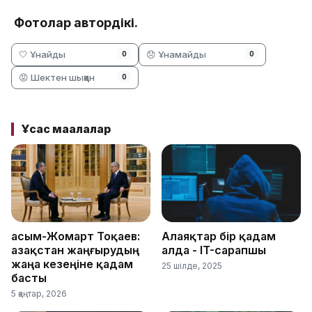
Фотолар автордікі.
🤍 Ұнайды
😞 Ұнамайды
0
0
😡 Шектен шыққан
0
Ұқсас мақалалар
Қасым-Жомарт Тоқаев:
Алаяқтар бір қадам
Қазақстан жаңғырудың
алда - IT-сарапшы
жаңа кезеңіне қадам
25 шілде, 2025
басты
5 қаңтар, 2026