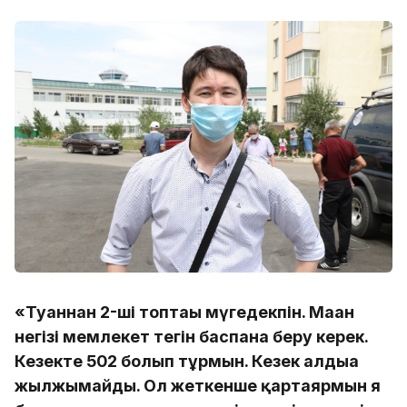
«Туғаннан 2-ші топтағы мүгедекпін. Маған
негізі мемлекет тегін баспана беру керек.
Кезекте 502 болып тұрмын. Кезек алдыға
жылжымайды. Ол жеткенше қартаярмын я