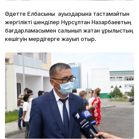
Әдетте Елбасыны ауыздарына тастамайтын
жергілікті шенділер Нұрсұлтан Назарбаевтың
бағдарламасымен салынып жатқан құрылыстың
кешігуін мердігерге жауып отыр.