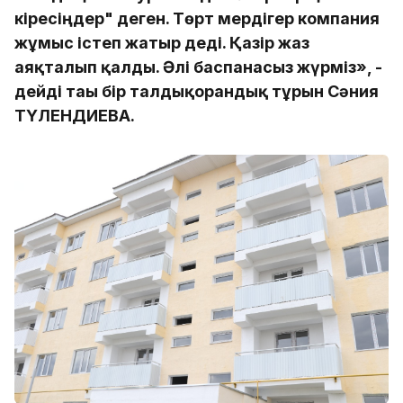
кіресіңдер" деген. Төрт мердігер компания
жұмыс істеп жатыр деді. Қазір жаз
аяқталып қалды. Әлі баспанасыз жүрміз», -
дейді тағы бір талдықорғандық тұрғын Сәния
ТҮЛЕНДИЕВА.