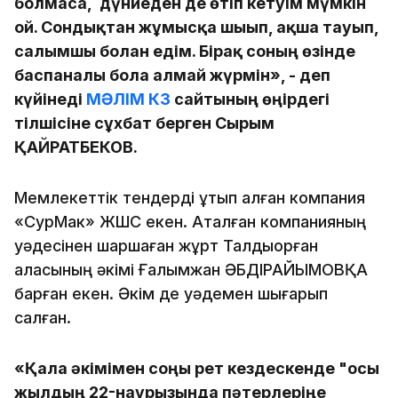
болмаса, дүниеден де өтіп кетуім мүмкін
ғой. Сондықтан жұмысқа шығып, ақша тауып,
салымшы болған едім. Бірақ соның өзінде
баспаналы бола алмай жүрмін», - деп
күйінеді
МӘЛІМ КЗ
сайтының өңірдегі
тілшісіне сұхбат берген Сырым
ҚАЙРАТБЕКОВ.
Мемлекеттік тендерді ұтып алған компания
«СурМак» ЖШС екен. Аталған компанияның
уәдесінен шаршаған жұрт Талдықорған
қаласының әкімі Ғалымжан ӘБДІРАЙЫМОВҚА
барған екен. Әкім де уәдемен шығарып
салған.
«Қала әкімімен соңғы рет кездескенде "осы
жылдың 22-наурызында пәтерлеріңе