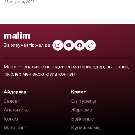
18 маусым, 2025
malim
Біз әлеуметтік желіде:
Malim — анализге негізделген материалдар, авторлық
пікірлер мен эксклюзив контент.
Айдарлар
Қызмет
Саясат
Біз туралы
Аналитика
Жарнама
Қоғам
Байланыс
Мәдениет
Құпиялылық