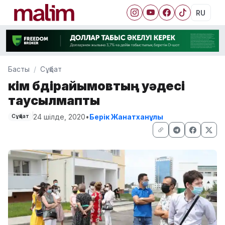
RU
Басты
Сұқбат
Әкім Әбдірайымовтың уәдесі
таусылмапты
24 шілде, 2020
•
Берік Жанатханұлы
Сұқбат