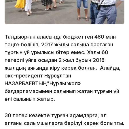
Талдықорған қаласында бюджеттен 480 млн
теңге бөлініп, 2017 жылы салына бастаған
тұрғын үй құрылысы бітер емес. Халық 60
пәтерлі үйге осыдан 2 жыл бұрын 2018
жылдың аяғында кіру керек болған. Алайда,
экс-президент Нұрсұлтан
НАЗАРБАЕВТЫҢ"Нұрлы жол»
бағдарламасымен салынып жатқан тұрғын үй
әлі салынып жатыр.
30 пәтер кезекте тұрған адамдарға, ал
қалғаны салымшыларға берілуі керек болыпты.