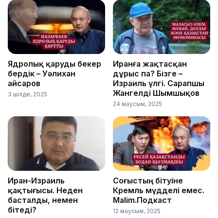
Ядролық қаруды бекер
Иранға жақтасқан
бердік – Уәлихан
дұрыс па? Бізге –
Қайсаров
Израиль үлгі. Сарапшы
Жангелді Шымшықов
3 шілде, 2025
24 маусым, 2025
Иран-Израиль
Соғыстың бітуіне
қақтығысы. Неден
Кремль мүдделі емес.
басталды, немен
Malim.Подкаст
бітеді?
12 маусым, 2025