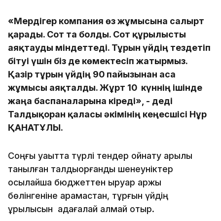
«Мердігер компания өз жұмысына салғырт
қарады. Сот та болды. Сот құрылысты
аяқтауды міндеттеді. Тұрғын үйдің тездетіп
бітуі үшін біз де көмектесіп жатырмыз.
Қазір тұрғын үйдің 90 пайызынан аса
жұмысы аяқталды. Жұрт 10 күннің ішінде
жаңа баспаналарына кіреді», - деді
Талдықорған қаласы әкімінің кеңесшісі Нұр
ҚАНАТҰЛЫ.
Соңғы уақытта түрлі тендер ойнату арқылы
танылған талдықорғандық шенеуніктер
осылайша бюджеттен қыруар қаржы
бөлінгеніне қарамастан, тұрғын үйдің
құрылысын қадағалай алмай отыр.