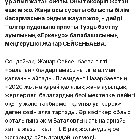
құр алып жатқан сияқты. Оны тексеріп жатқан
ешкім жоқ. Жаңа осы сұрақты облыстық білім
басқармасына қойдым жауап жоқ», - дейді
Талғар ауданына қарасты Тұздыбастау
ауылының «Еркенұр» балабақшасының
меңгерушісі Жанар СЕЙСЕНБАЕВА.
Сондай-ақ, Жанар Сейсенбаева тіпті
«Балапан» бағдарламасына іліге алмай
қалғанын айтады. Президент Назарбаевтың
«2020 жылға қарай қалалық және ауылдық
жерлердегі балалардың бәрі мектепке дейінгі
оқыту және тәрбиемен қамтылуы керек»
деген сөзін алға тартады. Әр кәсіпкер облыс
орталығына әкім Баталовтың атына арнайы
хатта жазып келіпті. Бірақ жолығудың реті
жоғарыда айтылғандай келмеді.