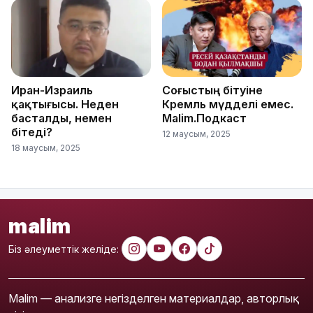
Иран-Израиль
Соғыстың бітуіне
қақтығысы. Неден
Кремль мүдделі емес.
басталды, немен
Malim.Подкаст
бітеді?
12 маусым, 2025
18 маусым, 2025
malim
Біз әлеуметтік желіде:
Malim — анализге негізделген материалдар, авторлық