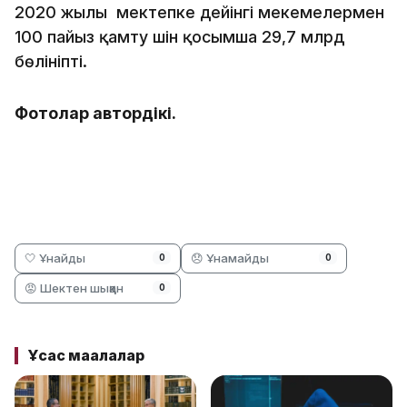
2020 жылы мектепке дейінгі мекемелермен
100 пайыз қамту үшін қосымша 29,7 млрд
бөлініпті.
Фотолар автордікі.
🤍 Ұнайды
😞 Ұнамайды
0
0
😡 Шектен шыққан
0
Ұқсас мақалалар