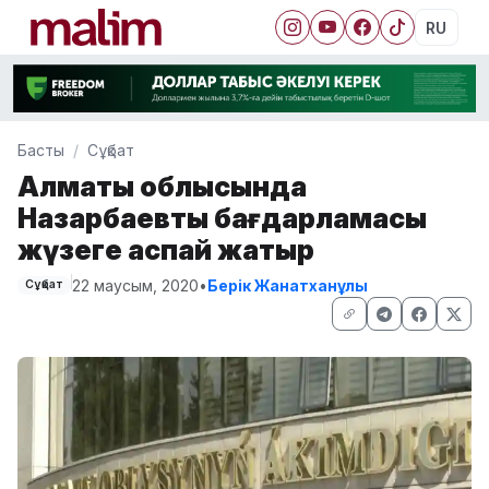
RU
Басты
Сұқбат
Алматы облысында
Назарбаевтың бағдарламасы
жүзеге аспай жатыр
22 маусым, 2020
•
Берік Жанатханұлы
Сұқбат