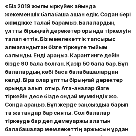
«Біз 2019 жылы қыркүйек айында
жекеменшік балабақша ашқан едік. Содан бері
әкімдікке талай барамыз. Балалардың
ұлттық бірыңғай дерекетер қорында тіркелуін
талап еттік. Біз мемлекеттік тапсырыс
алмағандықтан бізге тіркеуге тыйым
салынды. Енді қараңыз. Карантинге дейін
бізде 90 бала болған. Қазір 50 бала бар. Бұл
балалардың көбі басқа балабақшалардан
келді. Бірақ олар ұлттық бірыңғай деректер
қорында қалып отыр. Ата-аналар бізге
тіркейін десе бізде ондай мүмкіндік жоқ.
Сонда қараңыз. Бұл жерде заңсыздыққа барып
та жатқандар бар сияқты. Сол балалар
тіркеуде бар деп демеуқаржы алатын
балабақшалар мемлекеттің қаржысын құрдан