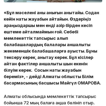
«Бұл мәселені анық қанығын анықтайық. Содан
кейін нақты жауабын айтайын. Өздеріңіз
қараңыздаршы мен енді қазір бірден кесіп
ештеме айталмаймын ғой. Себебі
мемлекеттік тапсырыс алып
балабақшалардың балалары қаншалықты
жекеменшік балабақшаларға ауысты. Бұны
тексеру керек, анықтау керек. Бұл кісілер
айтқан фактілер қаншалықты шын екенін
білуім керек. Сосын нақты жауабын
береміз», - дейді Алматы облыстық Білім
басқармасының басшысы Майгүл ОМАРОВА.
Алматы облысында мемлекеттік тапсырыс
бойынша 72 мың балаға ақша бөлініп отыр.