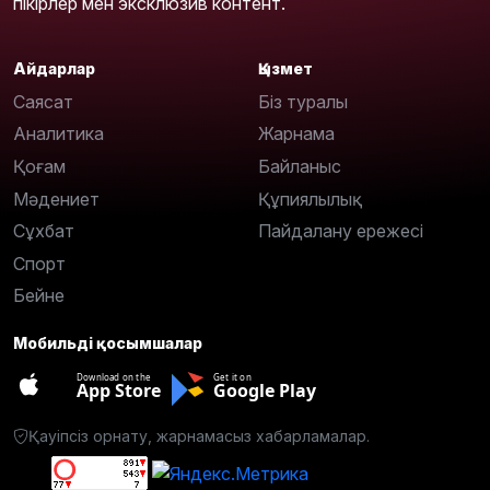
пікірлер мен эксклюзив контент.
Айдарлар
Қызмет
Саясат
Біз туралы
Аналитика
Жарнама
Қоғам
Байланыс
Мәдениет
Құпиялылық
Сұхбат
Пайдалану ережесі
Спорт
Бейне
Мобильді қосымшалар
Download on the
Get it on
App Store
Google Play
Қауіпсіз орнату, жарнамасыз хабарламалар.