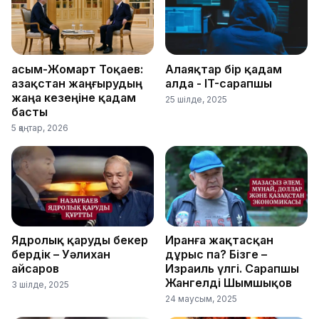
Қасым-Жомарт Тоқаев:
Алаяқтар бір қадам
Қазақстан жаңғырудың
алда - IT-сарапшы
жаңа кезеңіне қадам
25 шілде, 2025
басты
5 қаңтар, 2026
Ядролық қаруды бекер
Иранға жақтасқан
бердік – Уәлихан
дұрыс па? Бізге –
Қайсаров
Израиль үлгі. Сарапшы
Жангелді Шымшықов
3 шілде, 2025
24 маусым, 2025