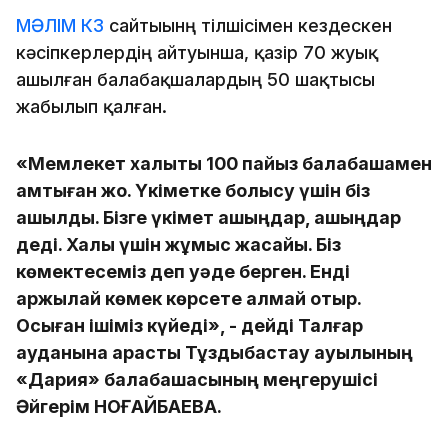
МӘЛІМ КЗ
сайтыынң тілшісімен кездескен
кәсіпкерлердің айтуынша, қазір 70 жуық
ашылған балабақшалардың 50 шақтысы
жабылып қалған.
«Мемлекет халықты 100 пайыз балабақшамен
қамтыған жоқ. Үкіметке болысу үшін біз
ашылдық. Бізге үкімет ашыңдар, ашыңдар
деді. Халық үшін жұмыс жасайық. Біз
көмектесеміз деп уәде берген. Енді
қаржылай көмек көрсете алмай отыр.
Осыған ішіміз күйеді», - дейді Талғар
ауданына қарасты Тұздыбастау ауылының
«Дария» балабақшасының меңгерушісі
Әйгерім НОҒАЙБАЕВА.