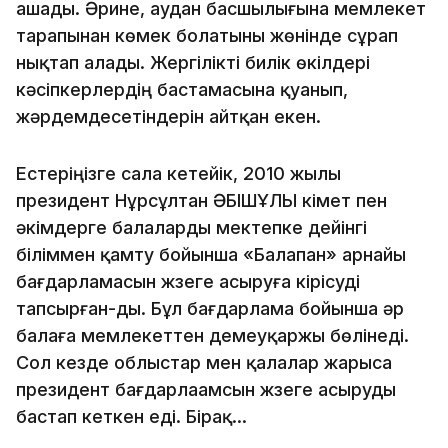
ашады. Әрине, аудан басшылығына мемлекет
тарапынан көмек болатыны жөнінде сұрап
нықтап алады. Жергілікті билік өкілдері
кәсіпкерлердің бастамасына қуанып,
жәрдемдесетіндерін айтқан екен.
Естеріңізге сала кетейік, 2010 жылы
президент Нұрсұлтан ӘБІШҰЛЫ үкімет пен
әкімдерге балаларды мектепке дейінгі
біліммен қамту бойынша «Балапан» арнайы
бағдарламасын жүзеге асыруға кірісуді
тапсырған-ды. Бұл бағдарлама бойынша әр
балаға мемлекеттен демеуқаржы бөлінеді.
Сол кезде облыстар мен қалалар жарыса
президент бағдарлаамсын жүзеге асыруды
бастап кеткен еді. Бірақ...