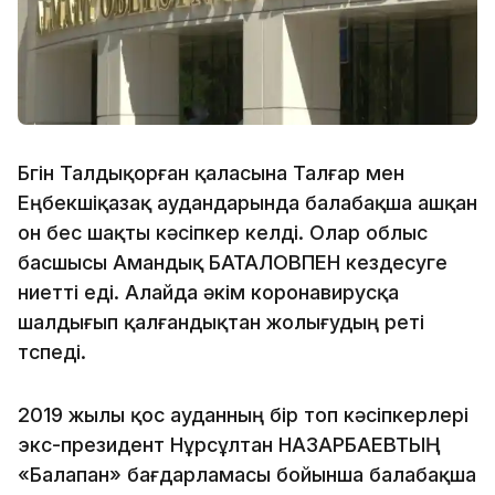
Бүгін Талдықорған қаласына Талғар мен
Еңбекшіқазақ аудандарында балабақша ашқан
он бес шақты кәсіпкер келді. Олар облыс
басшысы Амандық БАТАЛОВПЕН кездесуге
ниетті еді. Алайда әкім коронавирусқа
шалдығып қалғандықтан жолығудың реті
түспеді.
2019 жылы қос ауданның бір топ кәсіпкерлері
экс-президент Нұрсұлтан НАЗАРБАЕВТЫҢ
«Балапан» бағдарламасы бойынша балабақша