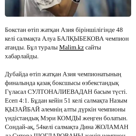
Бокстан өтіп жатқан Азия біріншілігінде 48
келі салмақта Алуа БАЛҚЫБЕКОВА чемпион
атанды. Бұл туралы
Мalim.kz
сайты
хабарлайды.
Дубайда өтіп жатқан Азия чемпионатының
финалында қазақ боксшысы өзбекстандық
Гүласал СУЛТОНАЛИЕВАДАН басым түсті.
Есеп 4:1. Бұдан кейін 51 келі салмақта Назым
ҚЫЗАЙБАЙ әлемнің алты дүркін чемпионы
үндістандық Мэри КОМДЫ жеңген болатын.
Сондай
-
ақ,
54
келі салмақта Дина ЖОЛАМАН
да Ситора ШОГДАРОВАНЫ жеңіп чемпион