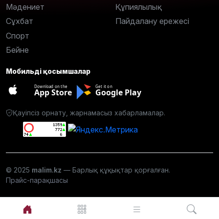
Мәдениет
Құпиялылық
Сұхбат
Пайдалану ережесі
Спорт
Бейне
Мобильді қосымшалар
Download on the
Get it on
App Store
Google Play
Қауіпсіз орнату, жарнамасыз хабарламалар.
© 2025
malim.kz
— Барлық құқықтар қорғалған.
Прайс-парақшасы