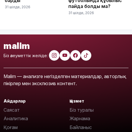
барды
футболында құбылыс
пайда болды ма?
31 шілде, 2026
31 шілде, 2026
malim
Біз әлеуметтік желіде:
Malim — анализге негізделген материалдар, авторлық
пікірлер мен эксклюзив контент.
Айдарлар
Қызмет
Саясат
Біз туралы
Аналитика
Жарнама
Қоғам
Байланыс