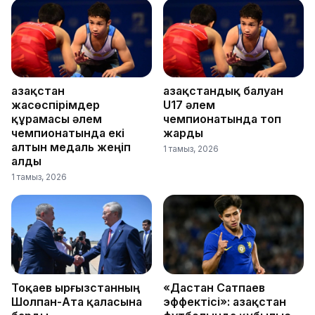
Қазақстан
Қазақстандық балуан
жасөспірімдер
U17 әлем
құрамасы әлем
чемпионатында топ
чемпионатында екі
жарды
алтын медаль жеңіп
1 тамыз, 2026
алды
1 тамыз, 2026
Тоқаев Қырғызстанның
«Дастан Сатпаев
Шолпан-Ата қаласына
эффектісі»: Қазақстан