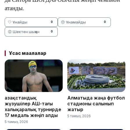
атанды.
🤍 Ұнайды
😞 Ұнамайды
0
0
😡 Шектен шыққан
0
Ұқсас мақалалар
Қазақстандық
Алматыда жаңа футбол
жүзушілер АҚШ-тағы
стадионы салынып
халықаралық турнирде
жатыр
17 медаль жеңіп алды
5 тамыз, 2026
5 тамыз, 2026