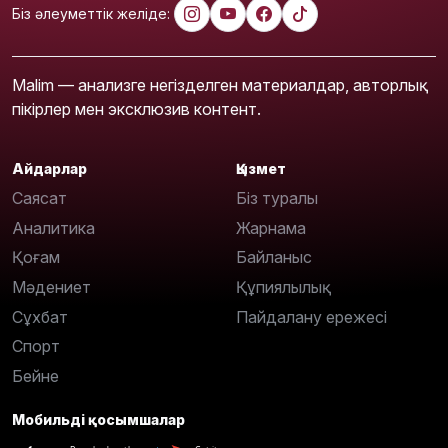
Біз әлеуметтік желіде:
Malim — анализге негізделген материалдар, авторлық
пікірлер мен эксклюзив контент.
Айдарлар
Қызмет
Саясат
Біз туралы
Аналитика
Жарнама
Қоғам
Байланыс
Мәдениет
Құпиялылық
Сұхбат
Пайдалану ережесі
Спорт
Бейне
Мобильді қосымшалар