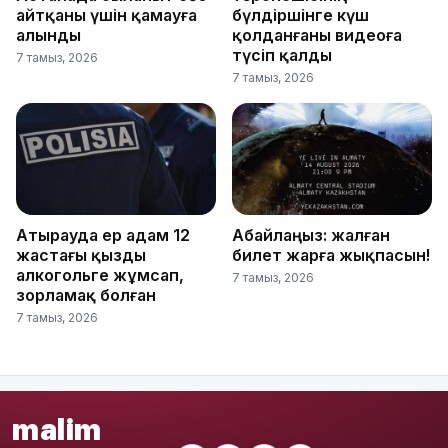
айтқаны үшін қамауға
бүлдіршінге күш
алынды
қолданғаны видеоға
түсіп қалды
7 тамыз, 2026
7 тамыз, 2026
Атырауда ер адам 12
Абайлаңыз: жалған
жастағы қызды
билет жарға жықпасын!
алкогольге жұмсап,
7 тамыз, 2026
зорламақ болған
7 тамыз, 2026
malim