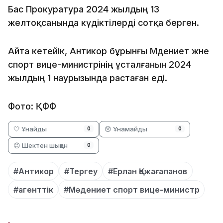
Бас Прокуратура 2024 жылдың 13
желтоқсанында күдіктілерді сотқа берген.
Айта кетейік, Антикор бұрынғы Мәдениет және
спорт вице-министрінің ұсталғанын 2024
жылдың 1 наурызында растаған еді.
Фото: ҚФФ
🤍 Ұнайды
😞 Ұнамайды
0
0
😡 Шектен шыққан
0
#Антикор
#Тергеу
#Ерлан Қожағапанов
#агенттік
#Мәдениет спорт вице-министр