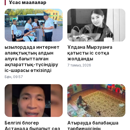
Ұқсас мақалалар
Қызылордада интернет
Ұлдана Мырзуанға
алаяқтықтың алдын
қатысты іс сотқа
алуға бағытталған
жолданды
ақпараттық-түсіндіру
7 тамыз, 2026
іс-шарасы өткізілді
Бүгін, 09:57
Белгілі блогер
Атырауда балабақша
Астанада былапыт сөз
тәрбиешісінің