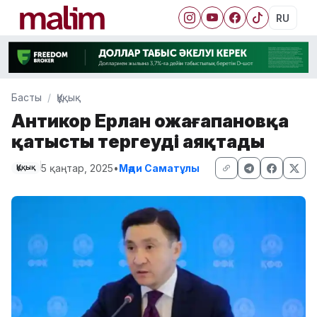
RU
Басты
Құқық
Антикор Ерлан Қожағапановқа
қатысты тергеуді аяқтады
5 қаңтар, 2025
•
Мәди Саматұлы
Құқық