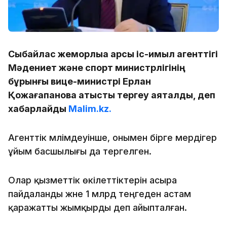
Сыбайлас жемқорлыққа қарсы іс-қимыл агенттігі
Мәдениет және спорт министрлігінің
бұрынғы вице-министрі Ерлан
Қожағапановқа қатысты тергеу аяқталды, деп
хабарлайды
Malim.kz.
Агенттік мәлімдеуінше, онымен бірге мердігер
ұйым басшылығы да тергелген.
Олар қызметтік өкілеттіктерін асыра
пайдаланды және 1 млрд теңгеден астам
қаражатты жымқырды деп айыпталған.