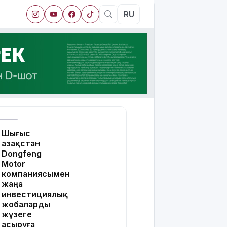
RU
Шығыс
Қазақстан
Dongfeng
Motor
компаниясымен
жаңа
инвестициялық
жобаларды
жүзеге
асыруға