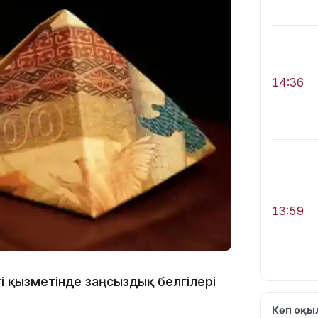
14:36
13:59
і қызметінде заңсыздық белгілері
Көп оқ