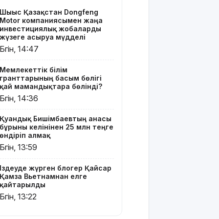
блогер
Шығыс Қазақстан Dongfeng
Қайсар Қамза
Motor компаниясымен жаңа
Вьетнамнан
инвестициялық жобаларды
елге
жүзеге асыруға мүдделі
қайтарылды
Бүгін, 14:47
Тамыздың
Мемлекеттік білім
басты
гранттарының басым бөлігі
кинопремьераларымен
қай мамандықтарға бөлінді?
таныссыз
Бүгін, 14:36
ба?
Қуандық Бишімбаевтың анасы
Астротуризмнің
бұрынғы келінінен 25 млн теңге
астанасына
өндіріп алмақ
айналды
Бүгін, 13:59
Киевке
Іздеуде жүрген блогер Қайсар
жасалған
Қамза Вьетнамнан елге
ауқымды
қайтарылды
шабуыл:
Бүгін, 13:22
Батыс
Украинаның