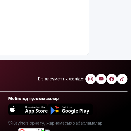
қатаң
қадағаланады
Астанада
"Comic Con
Astana
2026"
фестивалі
басталды
12 тамызда
Күн толық
тұтылады
Біз әлеуметтік желіде:
Орта
мектептерде
екі пәннің
Мобильді қосымшалар
атауы
Download on the
Get it on
өзгереді
App Store
Google Play
Қазақстанда
Қауіпсіз орнату, жарнамасыз хабарламалар.
алкогольсіз