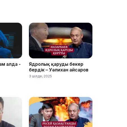
11:19
ам алда -
Ядролық қаруды бекер
бердік – Уәлихан Қайсаров
11:17
3 шілде, 2025
10:53