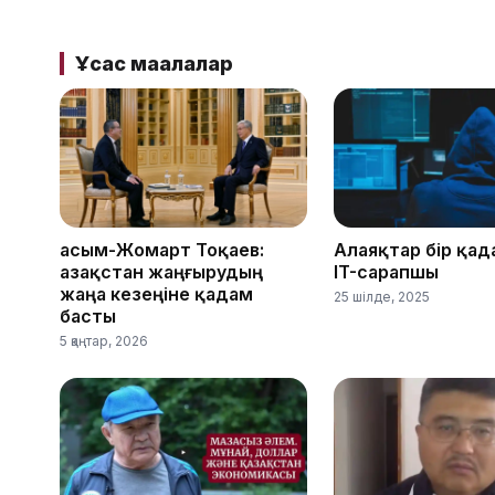
Ұқсас мақалалар
Қасым-Жомарт Тоқаев:
Алаяқтар бір қад
Қазақстан жаңғырудың
IT-сарапшы
жаңа кезеңіне қадам
25 шілде, 2025
басты
5 қаңтар, 2026