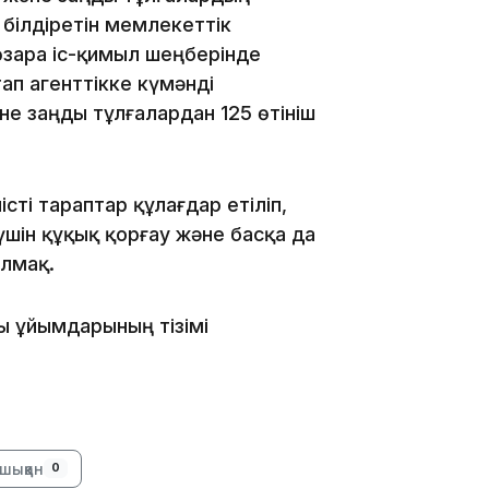
 білдіретін мемлекеттік
зара іс-қимыл шеңберінде
п агенттікке күмәнді
е заңды тұлғалардан 125 өтініш
сті тараптар құлағдар етіліп,
үшін құқық қорғау және басқа да
алмақ.
11:33
ы ұйымдарының тізімі
шыққан
0