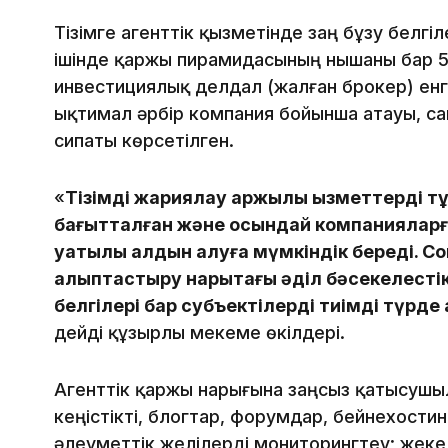
Тізімге агенттік қызметінде заң бұзу белгіл
ішінде қаржы пирамидасының нышаны бар 5
инвестициялық делдал (жалған брокер) енгі
ықтимал әрбір компания бойынша атауы, с
сипаты көрсетілген.
«
Тізімді жариялау қаржылық қызметтерді т
бағытталған және осындай компаниялар
уақтылы алдын алуға мүмкіндік береді. Со
қалыптастыру нарықтағы әділ бәсекелестік
белгілері бар субъектілерді тиімді түрде
дейді құзырлы мекеме өкілдері.
Агенттік қаржы нарығына заңсыз қатысушы
кеңістікті, блогтар, форумдар, бейнехост
әлеуметтік желілерді мониторингтеу; жек