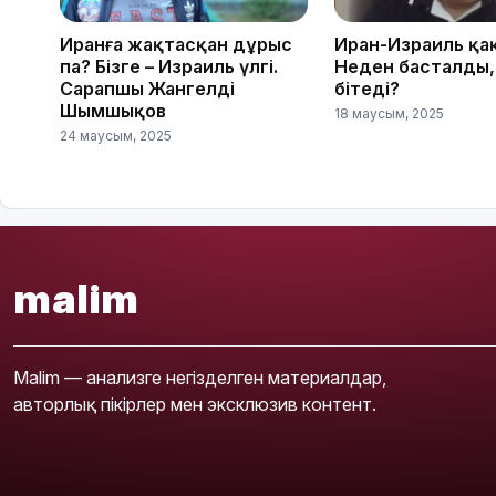
Иранға жақтасқан дұрыс
Иран-Израиль қа
па? Бізге – Израиль үлгі.
Неден басталды,
Сарапшы Жангелді
бітеді?
Шымшықов
18 маусым, 2025
24 маусым, 2025
malim
Malim — анализге негізделген материалдар,
авторлық пікірлер мен эксклюзив контент.