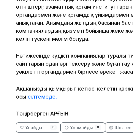
өтініштері; азаматтық қоғам институттарын
органдармен және қоғамдық ұйымдармен ө
анықтаған. Ағымдағы жылдың басынан баста
компаниялардың қызметі бойынша жеке жән
келіп түскені мәлім болуда.
Нәтижесінде күдікті компаниялар туралы тиі
сайттарын одан әрі тексеру және бұғаттау 
уәкілетті органдармен бірлесе әрекет жас
Ақшаңызды қымқырып кеткісі келетін қарж
осы
сілтемеде.
Тәңірберген АРҒЫН
🤍 Ұнайды
😞 Ұнамайды
😡 Шектен 
0
0