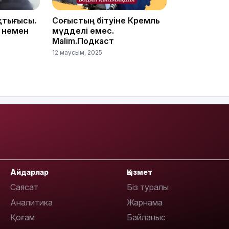
қтығысы.
Соғыстың бітуіне Кремль
 немен
мүдделі емес.
Malim.Подкаст
12 маусым, 2025
10:29
10:05
09:39
Айдарлар
Қызмет
Саясат
Біз туралы
Аналитика
Жарнама
Қоғам
Байланыс