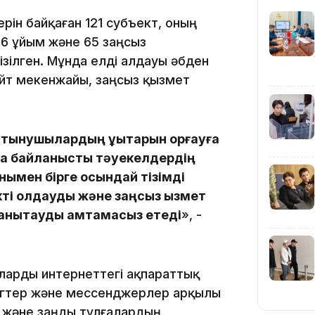
13:22
ерін байқаған 121 субъект, оның
6 ұйым және 65 заңсыз
зілген. Мұнда елді алдауы әбден
айт мекенжайы, заңсыз қызмет
13:05
ұтынушылардың құқықтарын қорғауға
ға байланысты тәуекелдердің
нымен бірге осындай тізімді
12:31
ті қолдауды және заңсыз қызмет
 анықтауды қамтамасыз етеді
», -
ларды интернеттегі ақпараттық
ингтер және мессенджерлер арқылы
е және заңды тұлғалардың
11:59