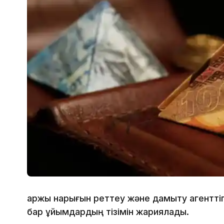
Қаржы нарығын реттеу және дамыту агенттіг
бар ұйымдардың тізімін жариялады.