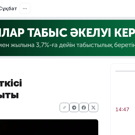
Сұқбат
ткісі
ықты
14:47