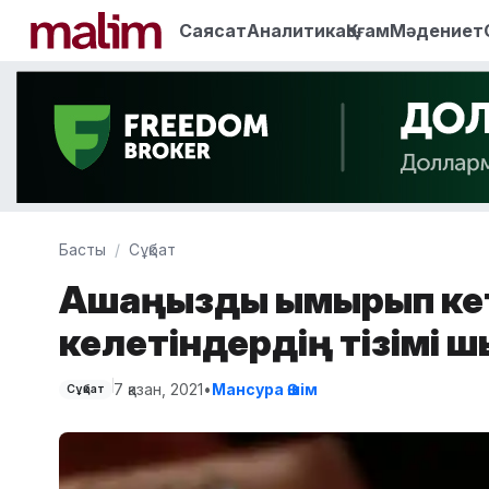
Саясат
Аналитика
Қоғам
Мәдениет
Басты
Сұқбат
Ақшаңызды қымқырып ке
келетіндердің тізімі ш
7 қазан, 2021
•
Мансура Әшім
Сұқбат