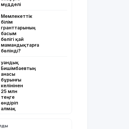
мүдделі
Мемлекеттік
білім
гранттарының
басым
бөлігі қай
мамандықтарға
бөлінді?
Қуандық
Бишімбаевтың
анасы
бұрынғы
келінінен
25 млн
теңге
өндіріп
алмақ
Іздеуде
ылды
жүрген