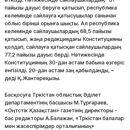
пайызы дауыс беруге қатысып, республика
көлемінде сайлауға қатысушылар санынан
облыс бірінші орынға шықты. Ал республика
көлемінде сайлаушылардың 68,5 пайызы
қатысып, жаңа редакциядағы Конституцияны
қолдап, сайлауға қатысқан сайлаушылардың
77,2 пайызы дауыс берді. Нәтижесінде
Конституцияның 30-дан астам бабына өзгеріс
енгізілді. 20-дан астам заң қабылданды, –
деді Қ.Жантөреқызы.
Басқосуға Түркістан облыстық Әділет
департаментінің басшысы М.Тұрғараев,
«Оңтүстік Қазақстан» газетінің директоры -
бас редакторы А.Балажан, «Түркістан балалар
мен жасөспірімдер орталығының»