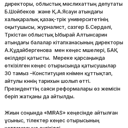
директоры, облыстық мәслихаттың депутаты
Б.Шойбеков және Қ.А.Ясауи атындағы
халықаралық қазақ-түрік университетінің
оқытушысы, журналист, сазгер Б.Сердәлі,
Түркістан облыстық Ыбырай Алтынсарин
атындағы балалар кітапханасының директоры
А.Құдайбергенова мен кеңес мүшелері, БАҚ
өкілдері қатысты. Мереке қарсаңында
өткізілген кеңес отырысында қатысушылар
30 тамыз –Конституция күнімен құттықтап,
айтулы күннің тарихын шолып өтті.
Президенттің саяси реформалары өз жемісін
беріп жатқаны да айтылды.
Жиын соңында «MIRAS» кеңесінде айтылған
ұсыныс, тілектер кеңес отырысының