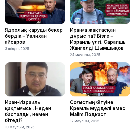
Ядролық қаруды бекер
Иранға жақтасқан
бердік – Уәлихан
дұрыс па? Бізге –
Қайсаров
Израиль үлгі. Сарапшы
Жангелді Шымшықов
3 шілде, 2025
24 маусым, 2025
Иран-Израиль
Соғыстың бітуіне
қақтығысы. Неден
Кремль мүдделі емес.
басталды, немен
Malim.Подкаст
бітеді?
12 маусым, 2025
18 маусым, 2025