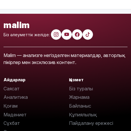
malim
Біз әлеуметтік желіде:
Malim — анализге негізделген материалдар, авторлық
пікірлер мен эксклюзив контент.
Айдарлар
Қызмет
Саясат
Біз туралы
Аналитика
Жарнама
Қоғам
Байланыс
Мәдениет
Құпиялылық
Сұхбат
Пайдалану ережесі