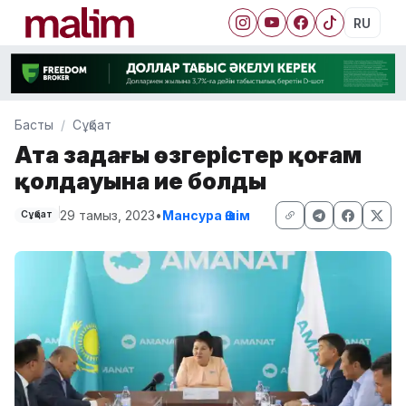
RU
Басты
Сұқбат
Ата заңдағы өзгерістер қоғам
қолдауына ие болды
29 тамыз, 2023
•
Мансура Әшім
Сұқбат