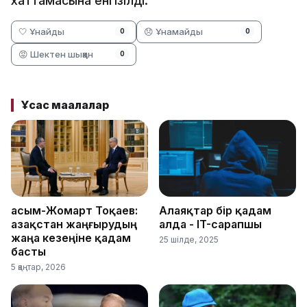
хаттамасына енгізілді.
🤍 Ұнайды
😞 Ұнамайды
0
0
😡 Шектен шыққан
0
Ұқсас мақалалар
Қасым-Жомарт Тоқаев:
Алаяқтар бір қадам
Қазақстан жаңғырудың
алда - IT-сарапшы
жаңа кезеңіне қадам
25 шілде, 2025
басты
5 қаңтар, 2026