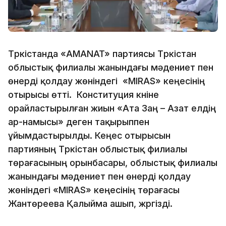
Түркістанда «AMANAT» партиясы Түркістан
облыстық филиалы жанындағы мәдениет пен
өнерді қолдау жөніндегі «MIRAS» кеңесінің
отырысы өтті. Конституция күніне
орайластырылған жиын «Ата Заң – Азат елдің
ар-намысы» деген тақырыппен
ұйымдастырылды. Кеңес отырысын
партияның Түркістан облыстық филиалы
төрағасының орынбасары, облыстық филиалы
жанындағы мәдениет пен өнерді қолдау
жөніндегі «MIRAS» кеңесінің төрағасы
Жантөреева Қалыйма ашып, жүргізді.