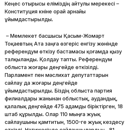
Кеңес отырысы еліміздің айтулы мерекесі –
Конституция күніне орай арнайы
ұйымдастырылды.
– Мемлекет басшысы Қасым-Жомарт
Тоқаевтың Ата заңға өзгеріс енгізу жөнінде
референдум өткізу бастамасы қоғамда қызу
талқыланды. Қолдау тапты. Референдум
облыста жоғары деңгейде өткізілді.
Парламент пен мәслихат депутаттарын
сайлау да жоғары деңгейде
ұйымдастырылды. Біздің облыста партия
филиалдары жанынан облыстық, аудандық,
қалалық деңгейде 475 адамды біріктірген, 18
штаб құрылды. Олар 110 мыңға жуық
сайлаушыны қамтитын, 1500-ге жуық кездесу
өткізді. Нәтижесінде сайлаушылардың 81