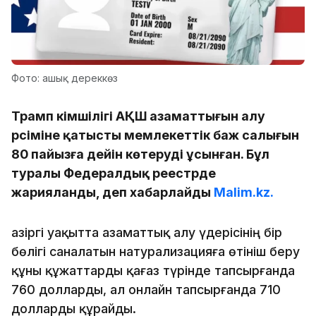
Фото: ашық дереккөз
Трамп әкімшілігі АҚШ азаматтығын алу
рәсіміне қатысты мемлекеттік баж салығын
80 пайызға дейін көтеруді ұсынған. Бұл
туралы Федералдық реестрде
жарияланды, деп хабарлайды
Malim.kz.
Қазіргі уақытта азаматтық алу үдерісінің бір
бөлігі саналатын натурализацияға өтініш беру
құны құжаттарды қағаз түрінде тапсырғанда
760 долларды, ал онлайн тапсырғанда 710
долларды құрайды.