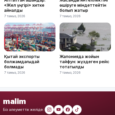
«Жел үңгірі» хитке
өшіруге міндеттейтін
айналды
болып жатыр
7 тамыз, 2026
7 тамыз, 2026
Қытай экспорты
Жапонияда жойқын
болжамдағыдай
тайфун: жүздеген рейс
болмады
тоқтатылды
7 тамыз, 2026
7 тамыз, 2026
malim
Біз әлеуметтік желіде: