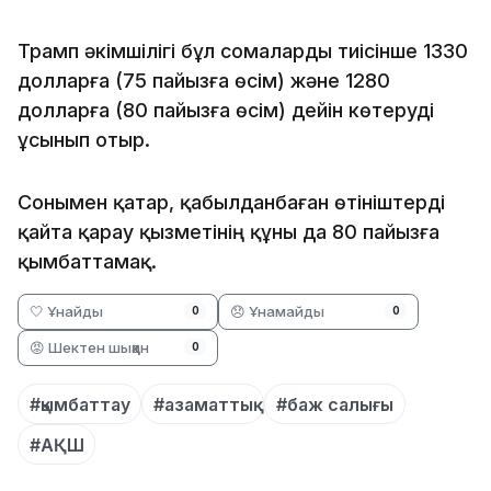
Трамп әкімшілігі бұл сомаларды тиісінше 1330
долларға (75 пайызға өсім) және 1280
долларға (80 пайызға өсім) дейін көтеруді
ұсынып отыр.
Сонымен қатар, қабылданбаған өтініштерді
қайта қарау қызметінің құны да 80 пайызға
қымбаттамақ.
🤍 Ұнайды
😞 Ұнамайды
0
0
😡 Шектен шыққан
0
#қымбаттау
#азаматтық
#баж салығы
#АҚШ