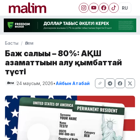
RU
Басты
Әлем
Баж салығы – 80%: АҚШ
азаматтығын алу қымбаттай
түсті
24 маусым, 2026
•
Айбын Атабай
Әлем