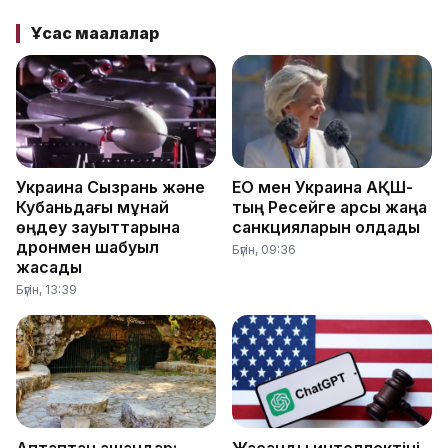
Ұқсас мақалалар
Украина Сызрань және
ЕО мен Украина АҚШ-
Кубаньдағы мұнай
тың Ресейге қарсы жаңа
өңдеу зауыттарына
санкцияларын қолдады
дронмен шабуыл
Бүгін, 09:36
жасады
Бүгін, 13:39
Аптаптан қашқандар:
Жасанды интеллектіні