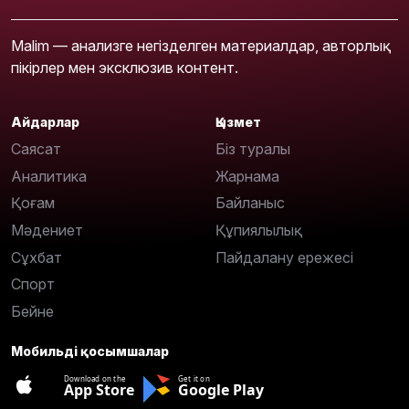
Malim — анализге негізделген материалдар, авторлық
пікірлер мен эксклюзив контент.
Айдарлар
Қызмет
Саясат
Біз туралы
Аналитика
Жарнама
Қоғам
Байланыс
Мәдениет
Құпиялылық
Сұхбат
Пайдалану ережесі
Спорт
Бейне
Мобильді қосымшалар
Download on the
Get it on
App Store
Google Play