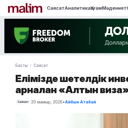
Саясат
Аналитика
Қоғам
Мәдениет
Басты
Саясат
Елімізде шетелдік инв
арналған «Алтын виза» 
20 мамыр, 2026
•
Айбын Атабай
Саясат