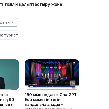
ті тізімін қалыптастыру және
шыққан
0
15:04
к турист
14:10
стік
160 мың педагог ChatGPT
ының 90
Edu қызметін тегін
ықтады
пайдалана алады –
13:14