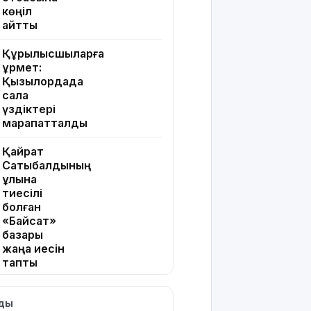
көңіл
айтты
Құрылысшыларға
құрмет:
Қызылордада
сала
үздіктері
марапатталды
Қайрат
Сатыбалдының
ұлына
тиесілі
болған
«Байсат»
базары
жаңа иесін
тапты
Қарағандада
лды
Z белгісі