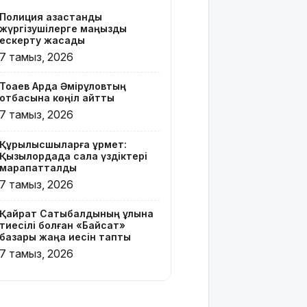
бар жейде
Полиция қазақстандық
киген
жүргізушілерге маңызды
жолаушы
ескерту жасады
қызу талқыға
7 тамыз, 2026
түсті
Тоқаев Ардақ Әмірқұловтың
Президент
отбасына көңіл айтты
Солтүстік
7 тамыз, 2026
Қазақстан
облысының
Құрылысшыларға құрмет:
90
Қызылордада сала үздіктері
жылдығымен
марапатталды
құттықтады
7 тамыз, 2026
Телефон
Қайрат Сатыбалдының ұлына
алаяқтығының
тиесілі болған «Байсат»
жаңа түрі
базары жаңа иесін тапты
туралы
7 тамыз, 2026
ескерту
жасалды
Қазақстандағы