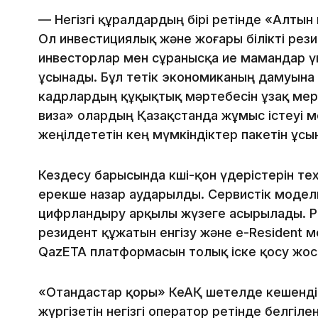
— Негізгі құралдардың бірі ретінде «Алтын 
Ол инвестициялық және жоғары білікті рези
инвесторлар мен сұранысқа ие мамандар ү
ұсынады. Бұл тетік экономиканың дамуына
кадрлардың құқықтық мәртебесін ұзақ мерз
виза» олардың Қазақстанда жұмыс істеуі ме
жеңілдететін кең мүмкіндіктер пакетін ұсы
Кездесу барысында көші-қон үдерістерін т
ерекше назар аударылды. Сервистік модельг
цифрландыру арқылы жүзеге асырылады. 
резидент құжатын енгізу және e-Resident 
QazETA платформасын толық іске қосу жос
«Отандастар қоры» КеАҚ шетелде кешенді
жүргізетін негізгі оператор ретінде белгіл