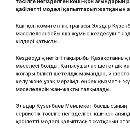
тәсілге негізделген көші-қон ағындарын р
қабілетті моделі қалыптасып жатқанын а
Көші-қон комитетінің төрағасы Эльдар Күзен
мәселелері бойынша жұмыс кездесуін өткіз
өкілдері қатысты.
Кездесудің негізгі тақырыбы Қазақстанның 
мәселесі болды. Қатысушылар шетелдік кап
жоғары білікті шетелдік мамандар, инвесто
келу және ұзақ мерзімді еңбек қызметін ж
мәселелерін жан-жақты талқылады.
Эльдар Күзенбаев Мемлекет басшысының т
сервистік тәсілге негізделген көші-қон ағы
қабілетті моделі қалыптасып жатқанын атап 