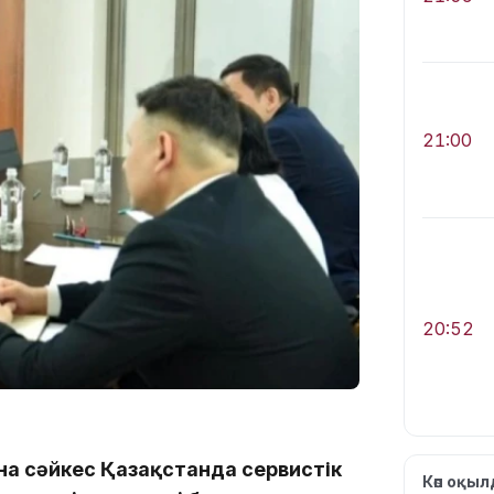
21:00
20:52
а сәйкес Қазақстанда сервистік
Көп оқы