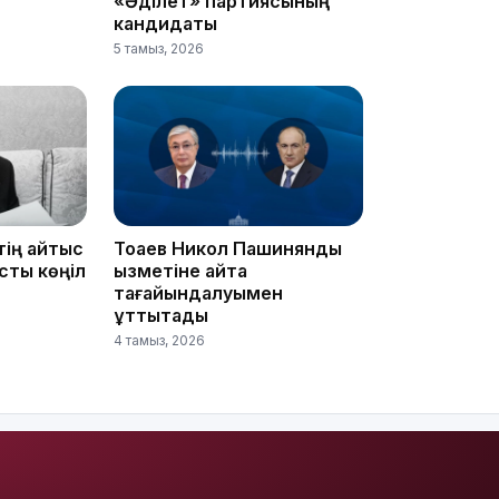
«Әділет» партиясының
кандидаты
5 тамыз, 2026
13:08
тің қайтыс
Тоқаев Никол Пашинянды
сты көңіл
қызметіне қайта
тағайындалуымен
құттықтады
4 тамыз, 2026
12:35