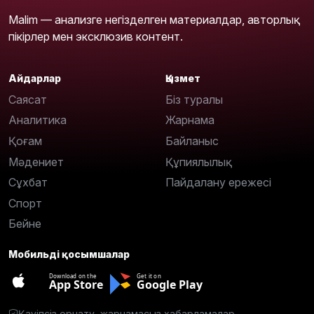
Malim — анализге негізделген материалдар, авторлық
пікірлер мен эксклюзив контент.
Айдарлар
Қызмет
Саясат
Біз туралы
Аналитика
Жарнама
Қоғам
Байланыс
Мәдениет
Құпиялылық
Сұхбат
Пайдалану ережесі
Спорт
Бейне
Мобильді қосымшалар
Download on the
Get it on
App Store
Google Play
Қауіпсіз орнату, жарнамасыз хабарламалар.