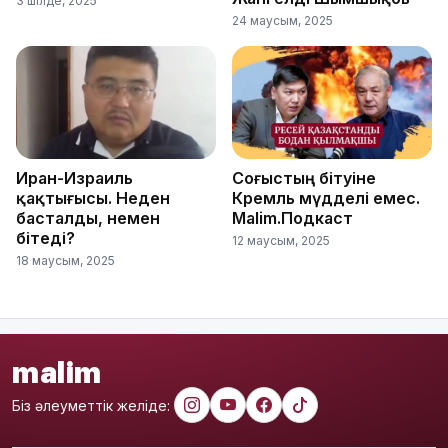
3 шілде, 2025
24 маусым, 2025
Иран-Израиль
Соғыстың бітуіне
қақтығысы. Неден
Кремль мүдделі емес.
басталды, немен
Malim.Подкаст
бітеді?
12 маусым, 2025
18 маусым, 2025
malim
Біз әлеуметтік желіде: