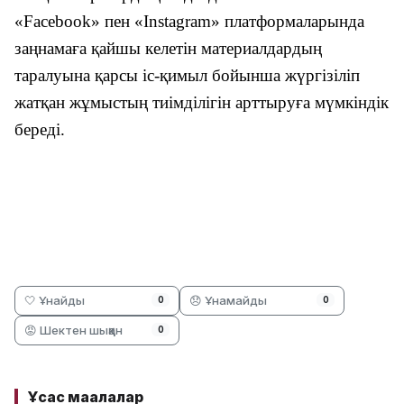
«Facebook» пен «Instagram» платформаларында
заңнамаға қайшы келетін материалдардың
таралуына қарсы іс-қимыл бойынша жүргізіліп
жатқан жұмыстың тиімділігін арттыруға мүмкіндік
береді.
🤍 Ұнайды
😞 Ұнамайды
0
0
😡 Шектен шыққан
0
Ұқсас мақалалар