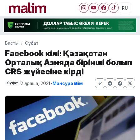
RU
Басты
Сұқбат
Facebook өкілі: Қазақстан
Орталық Азияда бірінші болып
CRS жүйесіне кірді
2 қараша, 2021
•
Мансура Әшім
Сұқбат