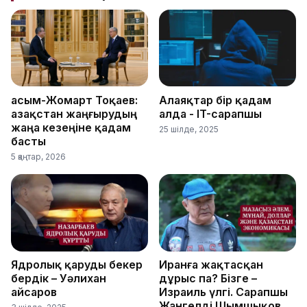
Қасым-Жомарт Тоқаев:
Алаяқтар бір қадам
Қазақстан жаңғырудың
алда - IT-сарапшы
жаңа кезеңіне қадам
25 шілде, 2025
басты
5 қаңтар, 2026
Ядролық қаруды бекер
Иранға жақтасқан
бердік – Уәлихан
дұрыс па? Бізге –
Қайсаров
Израиль үлгі. Сарапшы
Жангелді Шымшықов