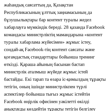
жаһандық саясаттың да, Қазақстан
Республикасының ұлттық заңнамасының да
бұзушылықтары бар контент туралы жедел
хабарлауға мүмкіндік береді. 28 қазанда Facebook
командасы министрліктің мамандарына «контент
туралы хабарлама жүйесімен» жұмыс істеу,
сондай-ақ Facebook-тің контент саясаты және
қоғамдастық стандарттары бойынша тренинг
өткізді. Қараша айының басынан бастап
министрлік аталмыш жүйеде жұмыс істей
бастайды. Екі тарап та өзара іс-қимылдың тұрақты
тетігін, оның ішінде министрлікпен түрлі
аспектілер бойынша тығыз жұмыс істейтін
Facebook өңірлік офисінен уәкілетті өкілді
анықтауды көздейтін тұрақты тетігін белгілеу