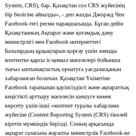
System, CRS), бар. Қазақстан сол CRS жүйесінің
бір бөлігіне айналды», - деп жазды Джоржд Чен
Facebook-тегі ресми парақшасында. Бұған дейін
Қазақстанның Ақпарат және қоғамдық даму
министрлігі мен Facebook интернеттегі
Балалардың құқықтарын қорғау үшін зиянды
контентке қарсы іс-қимыл мәселелері бойынша
тығыз ынтымақтастық орнатуға уағдаласқанын
хабарла
нғ
ан болатын. Қазақстан Үкіметіне
Facebook тарапынан қауіпсіздікті және ақпараттық
кеңістікті арттыру мәселесін шешуге көмек
көрсету үшін ішкі «контент туралы хабарлама
жүйесіне (Content Reporting System (CRS) тікелей
кіретін мүмкіндік берілді. Соның арқасында
ақпарат саласына жауапты министрлік Facebook-ке