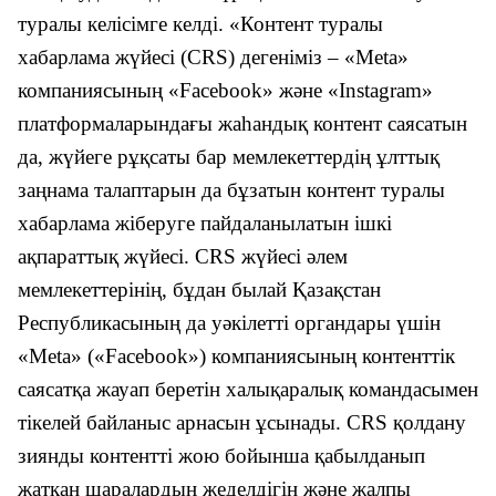
туралы келісімге келді. «Контент туралы
хабарлама жүйесі (CRS) дегеніміз – «Meta»
компаниясының «Facebook» және «Instagram»
платформаларындағы жаһандық контент саясатын
да, жүйеге рұқсаты бар мемлекеттердің ұлттық
заңнама талаптарын да бұзатын контент туралы
хабарлама жіберуге пайдаланылатын ішкі
ақпараттық жүйесі. CRS жүйесі әлем
мемлекеттерінің, бұдан былай Қазақстан
Республикасының да уәкілетті органдары үшін
«Meta» («Facebook») компаниясының контенттік
саясатқа жауап беретін халықаралық командасымен
тікелей байланыс арнасын ұсынады. CRS қолдану
зиянды контентті жою бойынша қабылданып
жатқан шаралардың жеделдігін және жалпы