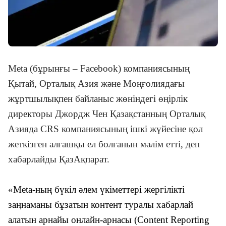
Meta (бұрынғы – Facebook) компаниясының
Қытай, Орталық Азия және Моңғолиядағы
жұртшылықпен байланыс жөніндегі өңірлік
директоры Джордж Чен Қазақстанның Орталық
Азияда CRS компаниясының ішкі жүйесіне қол
жеткізген алғашқы ел болғанын мәлім етті, деп
хабарлайды ҚазАқпарат.
«Meta-ның бүкіл әлем үкіметтері жергілікті
заңнаманы бұзатын контент туралы хабарлай
алатын арнайы онлайн-арнасы (Content Reporting