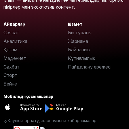
пікірлер мен эксклюзив контент.
Айдарлар
Қызмет
Саясат
Біз туралы
Аналитика
Жарнама
Қоғам
Байланыс
Мәдениет
Құпиялылық
Сұхбат
Пайдалану ережесі
Спорт
Бейне
Мобильді қосымшалар
Download on the
Get it on
App Store
Google Play
Қауіпсіз орнату, жарнамасыз хабарламалар.