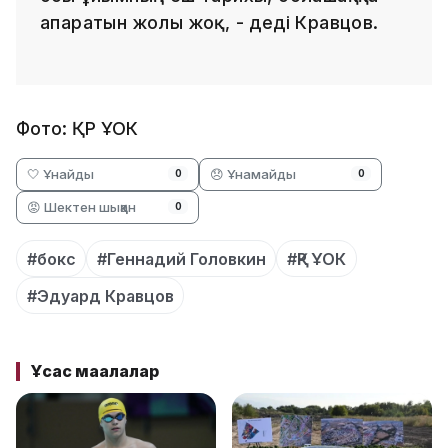
апаратын жолы жоқ, - деді Кравцов.
Фото: ҚР ҰОК
🤍 Ұнайды
😞 Ұнамайды
0
0
😡 Шектен шыққан
0
#бокс
#Геннадий Головкин
#ҚР ҰОК
#Эдуард Кравцов
Ұқсас мақалалар