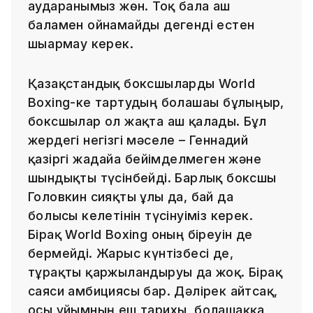
аударғанымыз жөн. Тоқ бала аш
баламен ойнамайды дегенді естен
шығармау керек.
Қазақстандық боксшыларды World
Boxing-ке тартудың болашағы бұлыңғыр,
боксшылар ол жақта аш қалады. Бұл
жердегі негізгі мәселе – Геннадий
қазіргі жағдайға бейімделмеген және
шындықты түсінбейді. Барлық боксшы
Головкин сияқты ұлы да, бай да
болғысы келетінін түсінуіміз керек.
Бірақ World Boxing оның біреуін де
бермейді. Жарыс күнтізбесі де,
тұрақты қаржыландыруы да жоқ. Бірақ
саяси амбициясы бар. Дәлірек айтсақ,
осы ұйымның еш тарихы, болашаққа