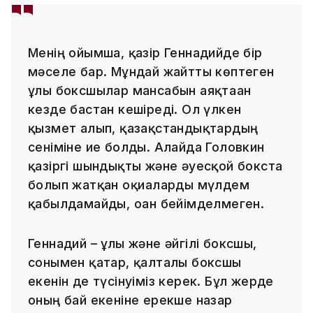
Менің ойымша, қазір Геннадийде бір
мәселе бар. Мұндай жайтты көптеген
ұлы боксшылар мансабын аяқтаған
кезде бастан кешіреді. Ол үлкен
қызмет алып, қазақстандықтардың
сеніміне ие болды. Алайда Головкин
қазіргі шындықты және әуесқой бокста
болып жатқан оқиғаларды мүлдем
қабылдамайды, оған бейімделмеген.
Геннадий – ұлы және әйгілі боксшы,
сонымен қатар, қалталы боксшы
екенін де түсінуіміз керек. Бұл жерде
оның бай екеніне ерекше назар