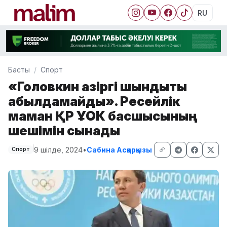
RU
Басты
Спорт
«Головкин қазіргі шындықты
қабылдамайды». Ресейлік
маман ҚР ҰОК басшысының
шешімін сынады
9 шілде, 2024
•
Сабина Асқарқызы
Спорт