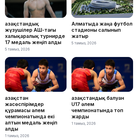
Қазақстандық
Алматыда жаңа футбол
жүзушілер АҚШ-тағы
стадионы салынып
халықаралық турнирде
жатыр
17 медаль жеңіп алды
5 тамыз, 2026
5 тамыз, 2026
Қазақстан
Қазақстандық балуан
жасөспірімдер
U17 әлем
құрамасы әлем
чемпионатында топ
чемпионатында екі
жарды
алтын медаль жеңіп
1 тамыз, 2026
алды
1 тамыз, 2026