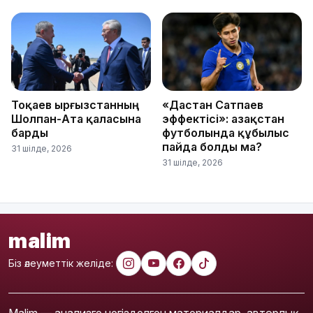
Тоқаев Қырғызстанның
«Дастан Сатпаев
Шолпан-Ата қаласына
эффектісі»: Қазақстан
барды
футболында құбылыс
пайда болды ма?
31 шілде, 2026
31 шілде, 2026
malim
Біз әлеуметтік желіде:
Malim — анализге негізделген материалдар, авторлық