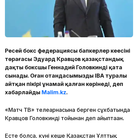
Ресей бокс федерациясы бапкерлер кеңесінің
төрағасы Эдуард Кравцов қазақстандық
даңқты боксшы Геннадий Головкинді қатаң
сынады. Оған отандасымыздың IBA туралы
айтқан пікірі ұнамай қалған көрінеді, деп
хабарлайды
Malim.kz
.
«Матч ТВ» телеарнасына берген сұхбатында
Кравцов Головкинді тойынған деп айыптаған.
Есте болса, күні кеше Қазақстан Ұлттық