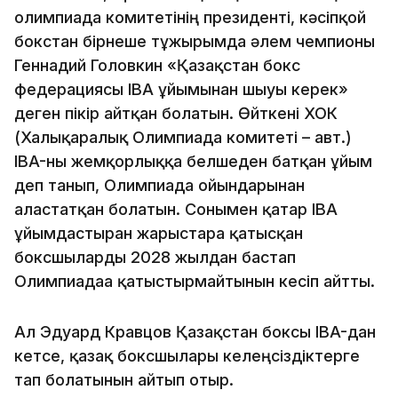
олимпиада комитетінің президенті, кәсіпқой
бокстан бірнеше тұжырымда әлем чемпионы
Геннадий Головкин «Қазақстан бокс
федерациясы IBA ұйымынан шығуы керек»
деген пікір айтқан болатын. Өйткені ХОК
(Халықаралық Олимпиада комитеті – авт.)
IBA-ны жемқорлыққа белшеден батқан ұйым
деп танып, Олимпиада ойындарынан
аластатқан болатын. Сонымен қатар IBA
ұйымдастырған жарыстарға қатысқан
боксшыларды 2028 жылдан бастап
Олимпиадаға қатыстырмайтынын кесіп айтты.
Ал Эдуард Кравцов Қазақстан боксы IBA-дан
кетсе, қазақ боксшылары келеңсіздіктерге
тап болатынын айтып отыр.