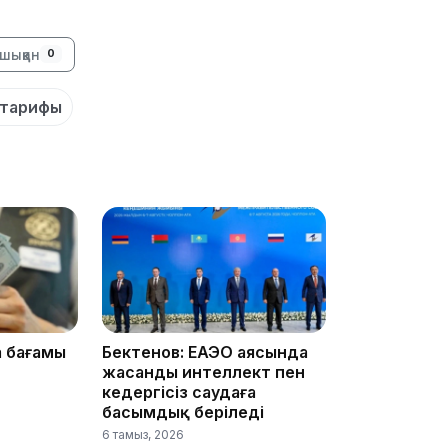
шыққан
0
тарифы
12:17
11:23
а бағамы
Бектенов: ЕАЭО аясында
жасанды интеллект пен
кедергісіз саудаға
басымдық беріледі
6 тамыз, 2026