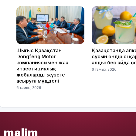
Шығыс Қазақстан
Қазақстанда алк
Dongfeng Motor
сусын өндірісі қ
компаниясымен жаңа
алды: бес айда ө
инвестициялық
6 тамыз, 2026
жобаларды жүзеге
асыруға мүдделі
6 тамыз, 2026
malim