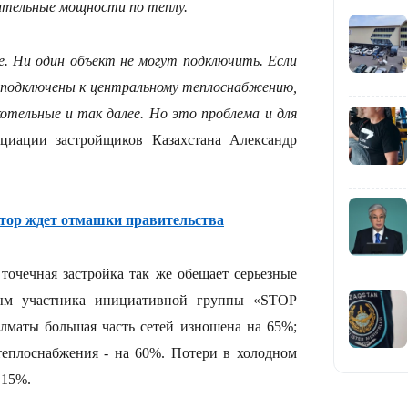
ительные мощности по теплу.
е. Ни один объект не могут подключить. Если
т подключены к центральному теплоснабжению,
16:34
отельные и так далее. Но это проблема и для
оциации застройщиков Казахстана Александр
16:33
стор ждет отмашки правительства
точечная застройка так же обещает серьезные
ым участника инициативной группы «STOP
16:01
Алматы большая часть сетей изношена на 65%;
 теплоснабжения - на 60%. Потери в холодном
 15%.