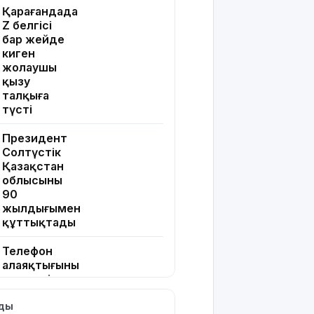
Қарағандада
Z белгісі
бар жейде
киген
жолаушы
қызу
талқыға
түсті
Президент
Солтүстік
Қазақстан
облысының
90
жылдығымен
құттықтады
Телефон
алаяқтығының
жаңа түрі
туралы
лды
ескерту