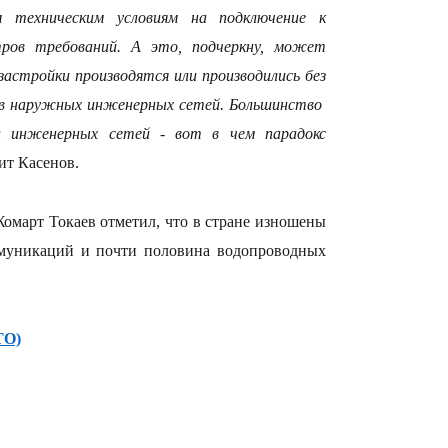
 техническим условиям на подключение к
ров требований. А это, подчеркну, может
застройки производятся или производились без
13:14
тов наружных инженерных сетей. Большинство
а инженерных сетей - вот в чем парадокс
рит Касенов.
Жомарт Токаев отметил, что в стране изношены
ммуникаций и почти половина водопроводных
13:08
ТО)
12:35