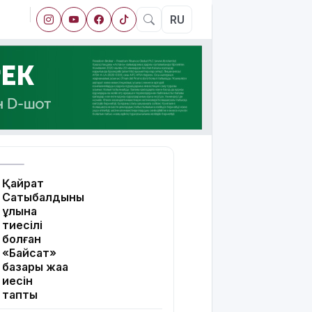
RU
Қайрат
Сатыбалдының
ұлына
тиесілі
болған
«Байсат»
базары жаңа
иесін
тапты