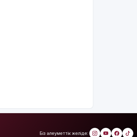
күш
қолданғаны
видеоға
түсіп
қалды
Ғалымдар
"ми
дамуына
еттен гөрі
қант
пайдалы"
деп жатыр
Атырауда
ер адам 12
жастағы
қызды
алкогольге
жұмсап,
зорламақ
болған
Біз әлеуметтік желіде: