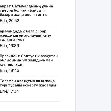
жасалды
Қайрат Сатыбалдының ұлына
тиесілі болған «Байсат»
Қазақстандағы
базары жаңа иесін тапты
ең қымбат
Бүгін, 20:52
мамандықтар
– 2026: оқу
Қарағандада Z белгісі бар
ақысы
жейде киген жолаушы қызу
қанша?
талқыға түсті
Бүгін, 19:39
Ұлдана
Мырзуанға
Президент Солтүстік Қазақстан
қатысты іс
облысының 90 жылдығымен
сотқа
құттықтады
жолданды
Бүгін, 18:45
Аптаптан
Телефон алаяқтығының жаңа
қашқандар:
түрі туралы ескерту жасалды
«Жел үңгірі»
Бүгін, 17:34
хитке
айналды
Жасанды