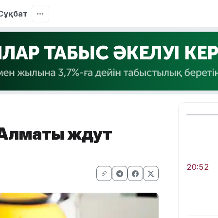
Сұқбат
и Алматы ждут
20:52