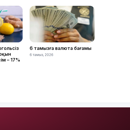
11:20
огольсіз
6 тамызға валюта бағамы
арқын
6 тамыз, 2026
10:53
сім – 17%
10:35