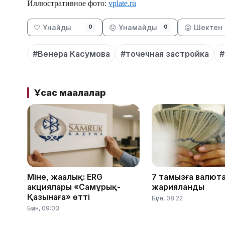
Иллюстративное фото:
vplate.ru
🤍 Ұнайды
😞 Ұнамайды
😡 Шектен 
0
0
#Венера Касумова
#точечная застройка
#
Ұқсас мақалалар
Міне, жаңалық: ERG
7 тамызға валют
акциялары «Самұрық-
жарияланды
Қазынаға» өтті
Бүгін, 08:22
Бүгін, 09:03