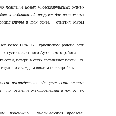
что появление новых многоквартирных жилых
15:33
одят к избыточной нагрузке для изношенных
раструктуры и так далее
, - отметил Мурат
15:04
яет более 60%. В Турксибском районе сети
ах густонаселенного Ауэзовского района - на
х сетей, потери в сетях составляют почти 13%
 ситуацию с каждым вводом новостройки.
14:10
мест распределения, где уже есть старые
ет потребление электроэнергии и полностью
ты, почему-то умалчиваются проблемы