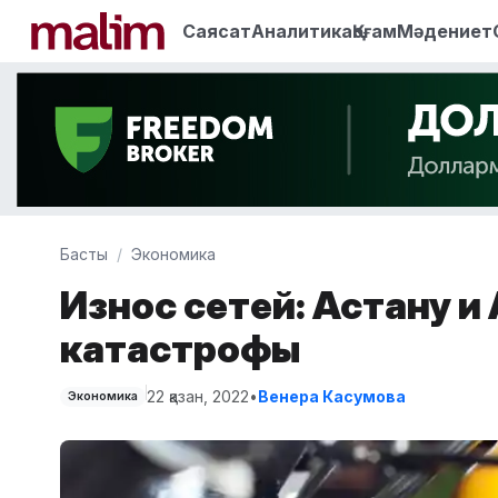
Саясат
Аналитика
Қоғам
Мәдениет
Басты
Экономика
Износ сетей: Астану 
катастрофы
22 қазан, 2022
•
Венера Касумова
Экономика