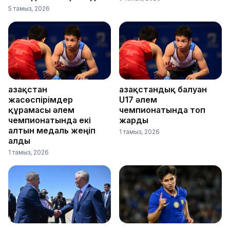
5 тамыз, 2026
Қазақстан
Қазақстандық балуан
жасөспірімдер
U17 әлем
құрамасы әлем
чемпионатында топ
чемпионатында екі
жарды
алтын медаль жеңіп
1 тамыз, 2026
алды
1 тамыз, 2026