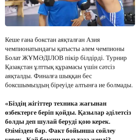
Кеше ғана бокстан аяқталған Азия
чемпионатындағы қатысты әлем чемпионы
Болат ЖҰМӘДІЛОВ пікір білдірді. Турнир
Қазақстан ұлттық құрамасы үшін сәтсіз
аяқталды. Финалға шыққан бес
боксшымыздың біреуіде алтынға ие болмады.
«Біздің жігіттер техника жағынан
өзбектерге беріп қойды. Қазылар әділетсіз
болды деп шулай беруді қою керек.
Өзімізден бар. Факт бойынша сөйлеу
керек. Қай боксшымыз таза жеңді?