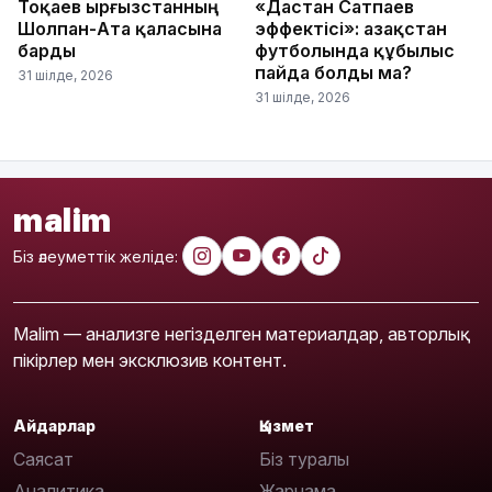
Тоқаев Қырғызстанның
«Дастан Сатпаев
Шолпан-Ата қаласына
эффектісі»: Қазақстан
барды
футболында құбылыс
пайда болды ма?
31 шілде, 2026
31 шілде, 2026
malim
Біз әлеуметтік желіде:
Malim — анализге негізделген материалдар, авторлық
пікірлер мен эксклюзив контент.
Айдарлар
Қызмет
Саясат
Біз туралы
Аналитика
Жарнама