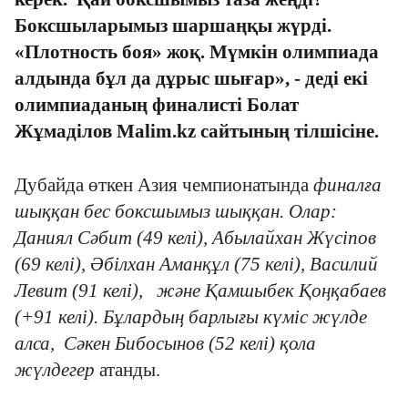
Боксшыларымыз шаршаңқы жүрді.
«Плотность боя» жоқ. Мүмкін олимпиада
алдында бұл да дұрыс шығар», -
деді екі
олимпиаданың финалисті Болат
Жұмаділов Мalim.kz сайтының тілшісіне.
Дубайда өткен Азия чемпионатында
финалға
шыққан бес боксшымыз
шыққан. Олар:
Даниял Сәбит (49 келі), Абылайхан Жүсіпов
(69 келі), Әбілхан Аманқұл (75 келі)
, Василий
Левит
(
91
келі)
,
және Қамшыбек Қоңқабаев
(+91 келі).
Бұлардың барлығы күміс жүлде
алса,
Сәкен Бибосынов (52 келі) қола
жүлдегер
атанды
.