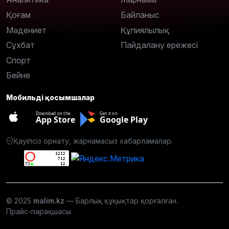
Қоғам
Байланыс
Мәдениет
Құпиялылық
Сұхбат
Пайдалану ережесі
Спорт
Бейне
Мобильді қосымшалар
Download on the
Get it on
App Store
Google Play
Қауіпсіз орнату, жарнамасыз хабарламалар.
© 2025
malim.kz
— Барлық құқықтар қорғалған.
Прайс-парақшасы