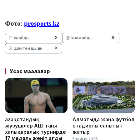
Фото:
prosports.kz
🤍 Ұнайды
😞 Ұнамайды
0
0
😡 Шектен шыққан
0
Ұқсас мақалалар
Қазақстандық
Алматыда жаңа футбол
жүзушілер АҚШ-тағы
стадионы салынып
халықаралық турнирде
жатыр
17 медаль жеңіп алды
5 тамыз, 2026