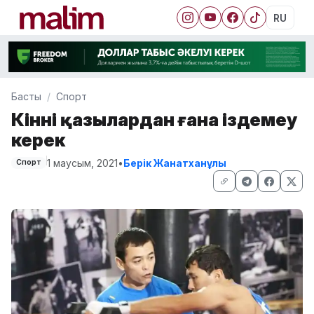
RU
Басты
Спорт
Кінәні қазылардан ғана іздемеу
керек
1 маусым, 2021
•
Берік Жанатханұлы
Спорт