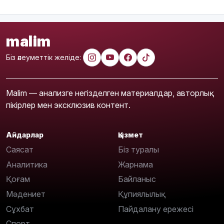
malim
Біз әлеуметтік желіде:
Malim — анализге негізделген материалдар, авторлық
пікірлер мен эксклюзив контент.
Айдарлар
Қызмет
Саясат
Біз туралы
Аналитика
Жарнама
Қоғам
Байланыс
Мәдениет
Құпиялылық
Сұхбат
Пайдалану ережесі
Спорт