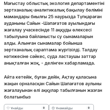
Маңғыстау облыстық экология департаментінің
зертханалық-аналитикалық бақылау бөлімінің
мамандары биылғы 25 наурызда Түпқараған
ауданының Сайын -Шапағатов ауылындағы
жағалау учаскесінде 11 аққудың өлексесі
табылуына байланысты су сынамаларын
алды. Алынған сынамалар бойынша
зертханалық сараптама жүргізілді. Талдау
нәтижесіне сәйкес, суда ластаушы заттар
анықталған жоқ, - делінген хабарламада.
Айта кетейік, бұған дейін, Ақтау қаласына
жақын орналасқан Сайын Шапағатов аулының
жағалауынан өлі аққулар табылғанын жазған
болатынбыз
🤍 Ұнайды
😞 Ұнамайды
0
0