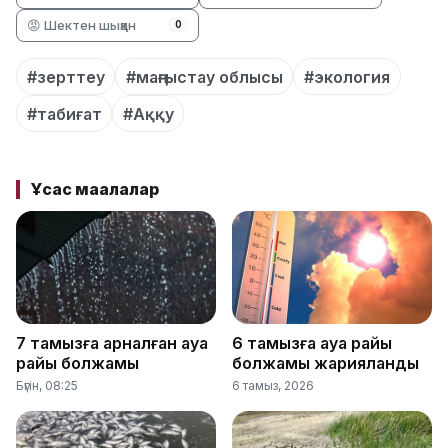
😡 Шектен шыққан
0
#зерттеу
#маңғыстау облысы
#экология
#табиғат
#Аққу
Ұқсас мақалалар
7 тамызға арналған ауа
6 тамызға ауа райы
райы болжамы
болжамы жарияланды
Бүгін, 08:25
6 тамыз, 2026