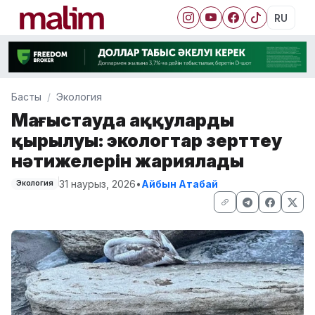
RU
Басты
Экология
Маңғыстауда аққулардың
қырылуы: экологтар зерттеу
нәтижелерін жариялады
31 наурыз, 2026
•
Айбын Атабай
Экология