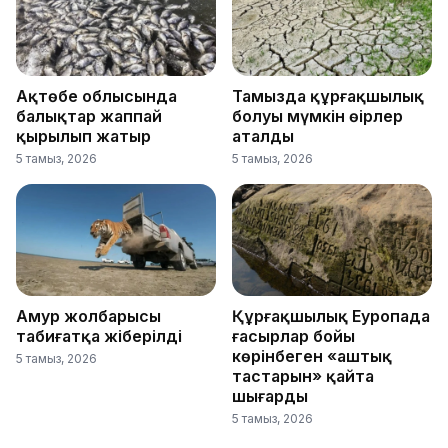
Ақтөбе облысында
Тамызда құрғақшылық
балықтар жаппай
болуы мүмкін өңірлер
қырылып жатыр
аталды
5 тамыз, 2026
5 тамыз, 2026
Амур жолбарысы
Құрғақшылық Еуропада
табиғатқа жіберілді
ғасырлар бойы
көрінбеген «аштық
5 тамыз, 2026
тастарын» қайта
шығарды
5 тамыз, 2026