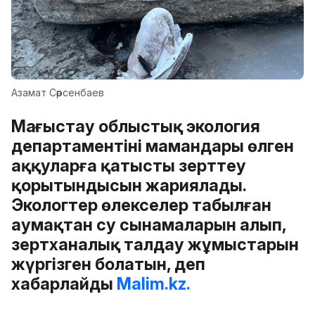
Азамат Сәрсенбаев
Маңғыстау облыстық экология
департаментінің мамандары өлген
аққуларға қатысты зерттеу
қорытындысын жариялады.
Экологтер өлекселер табылған
аумақтан су сынамаларын алып,
зертханалық талдау жұмыстарын
жүргізген болатын, деп
хабарлайды
Malim.kz.