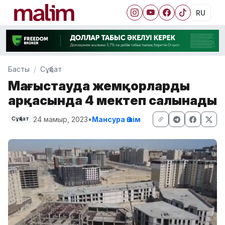
RU
Басты
Сұқбат
Маңғыстауда жемқорлардың
арқасында 4 мектеп салынады
24 мамыр, 2023
•
Мансура Әшім
Сұқбат