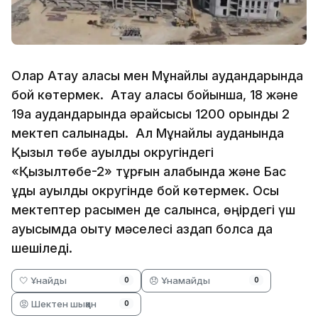
Олар Ақтау қаласы мен Мұнайлы аудандарында
бой көтермек. Ақтау қаласы бойынша, 18 және
19а аудандарында әрқайсысы 1200 орындық 2
мектеп салынады. Ал Мұнайлы ауданында
Қызыл төбе ауылдық округіндегі
«Қызылтөбе-2» тұрғын алабында және Бас
құдық ауылдық округінде бой көтермек. Осы
мектептер расымен де салынса, өңірдегі үш
ауысымда оқыту мәселесі аздап болса да
шешіледі.
🤍 Ұнайды
😞 Ұнамайды
0
0
😡 Шектен шыққан
0