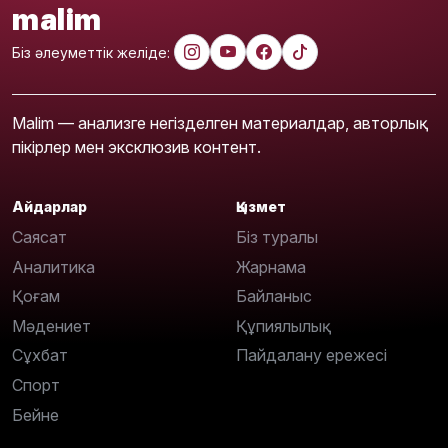
malim
Біз әлеуметтік желіде:
Malim — анализге негізделген материалдар, авторлық
пікірлер мен эксклюзив контент.
Айдарлар
Қызмет
Саясат
Біз туралы
Аналитика
Жарнама
Қоғам
Байланыс
Мәдениет
Құпиялылық
Сұхбат
Пайдалану ережесі
Спорт
Бейне