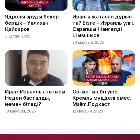
Ядролық қаруды бекер
Иранға жақтасқан дұрыс
бердік – Уәлихан
па? Бізге – Израиль үлгі.
Қайсаров
Сарапшы Жангелді
Шымшықов
3 шілде, 2025
24 маусым, 2025
Иран-Израиль қақтығысы.
Соғыстың бітуіне
Неден басталды,
Кремль мүдделі емес.
немен бітеді?
Malim.Подкаст
18 маусым, 2025
12 маусым, 2025