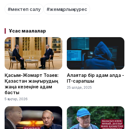
#мектеп салу
#жемқорлық күрес
Ұқсас мақалалар
Қасым-Жомарт Тоқаев:
Алаяқтар бір қадам алда -
Қазақстан жаңғырудың
IT-сарапшы
жаңа кезеңіне қадам
25 шілде, 2025
басты
5 қаңтар, 2026