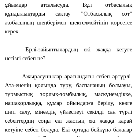
ұйымдар атсалысуда. Бұл отбасылық
құндылықтарды сақтау "Отбасылық сот"
жобасының шеңберімен шектелмейтінін көрсетсе
керек.
– Ерлі-зайыптылардың екі жаққа кетуге
негізгі себеп не?
– Ажырасушылар арасындағы себеп әртүрлі.
Ата-ененің қолында тұру, баспананың болмауы,
тұрмыстық зорлық-зомбылық, маскүнемдікке,
нашақорлыққа, құмар ойындарға берілу, көзге
шөп салу, мінездің үйлеспеуі секілді сан түрлі
себептердің соңы екі жастың екі жаққа қарай
кетуіне себеп болуда. Екі ортада бейкүнә балалар