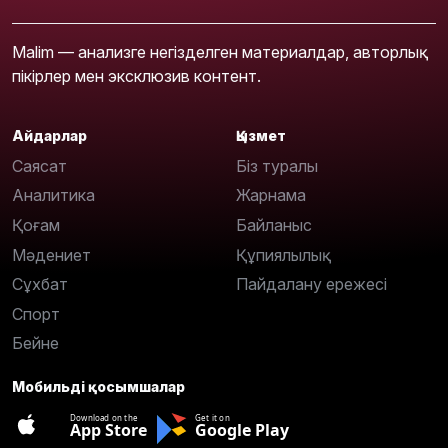
Malim — анализге негізделген материалдар, авторлық
пікірлер мен эксклюзив контент.
Айдарлар
Қызмет
Саясат
Біз туралы
Аналитика
Жарнама
Қоғам
Байланыс
Мәдениет
Құпиялылық
Сұхбат
Пайдалану ережесі
Спорт
Бейне
Мобильді қосымшалар
Download on the
Get it on
App Store
Google Play