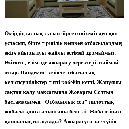
Өмірдің ыстық-суғын бірге өткіземіз деп қол
ұстасып, бірге тіршілік кешкен отбасылардың
екіге айырылуы жайлы естімей тұрмаймыз.
Өйткені, елімізде ажырасу деректері азаймай
отыр. Пандемия кезінде отбасылық
келіспеушіліктер тіпті көбейіп кетті. Жанұяны
сақтап қалу мақсатында Жоғарғы Соттың
бастамасымен "Отбасылық сот" пилоттық
жобасы қолға алынғаны белгілі. Жоба өзін-өзі
қаншалықты ақтады? Ажырасуға тас-түйін