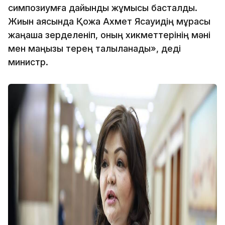
симпозиумға дайындық жұмысы басталды.
Жиын аясында Қожа Ахмет Ясауидің мұрасы
жаңаша зерделеніп, оның хикметтерінің мәні
мен маңызы терең талқыланады», деді
министр.