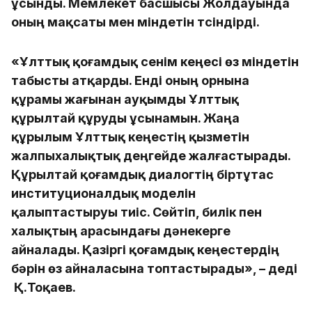
ұсынды. Мемлекет басшысы Жолдауында
оның мақсаты мен міндетін түсіндірді.
«Ұлттық қоғамдық сенім кеңесі өз міндетін
табысты атқарды. Енді оның орнына
құрамы жағынан ауқымды Ұлттық
құрылтай құруды ұсынамын. Жаңа
құрылым Ұлттық кеңестің қызметін
жалпыхалықтық деңгейде жалғастырады.
Құрылтай қоғамдық диалогтің біртұтас
институционалдық моделін
қалыптастыруы тиіс. Сөйтіп, билік пен
халықтың арасындағы дәнекерге
айналады. Қазіргі қоғамдық кеңестердің
бәрін өз айналасына топтастырады», – деді
Қ.Тоқаев.