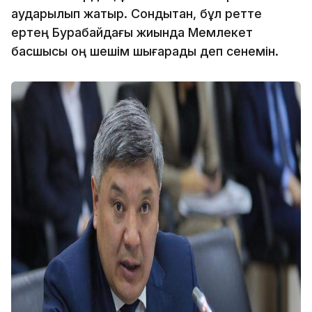
аударылып жатыр. Сондықтан, бұл ретте
ертең Бурабайдағы жиында Мемлекет
басшысы оң шешім шығарады деп сенемін.