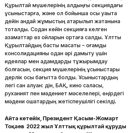
Құрылтай мүшелерінің алдыңғы секциядағы
ұсыныстарға, және ол бойынша осы уақытқа
дейін қандай жұмыстың атқарылып жатқанына
тоқталды. Содан кейін секцияға келген
азаматтар өз ойларын ортаға салды. Ұлттық
Құрылтайдың басты мақсаты – қоғамдық
консолидацияны одан әрі дамыту үшін
идеялар мен қадамдарды тұжырымдау
болғасын, секция мүшелерінің ұсыныстары
дерлік осы бағытта болды. Ұсыныстардың
легі сан алуан: дін, БАҚ, кино саласы,
руханият пен мәдениет мәселелері, өңірдегі
мәдени ошақтардың жетіспеушілігі секілді.
Айта кетейік, Президент Қасым-Жомарт
Тоқаев 2022 жыл Ұлттық құрылтай құруды