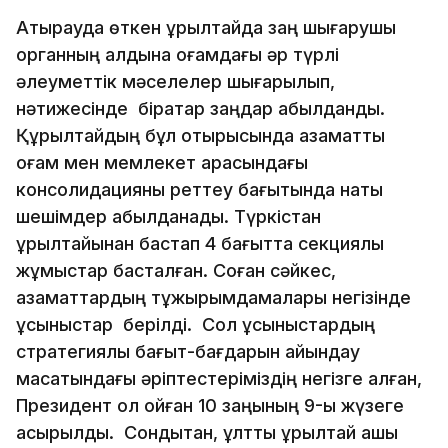
Атырауда өткен құрылтайда заң шығарушы
органның алдына қоғамдағы әр түрлі
әлеуметтік мәселелер шығарылып,
нәтижесінде бірқатар заңдар қабылданды.
Құрылтайдың бұл отырысында азаматтық
қоғам мен мемлекет арасындағы
консолидацияны реттеу бағытында нақты
шешімдер қабылданады. Түркістан
құрылтайынан бастап 4 бағытта секциялық
жұмыстар басталған. Соған сәйкес,
азаматтардың тұжырымдамалары негізінде
ұсыныстар берілді. Сол ұсыныстардың
стратегиялық бағыт-бағдарын айқындау
мақсатындағы әріптестеріміздің негізге алған,
Президент қол қойған 10 заңының 9-ы жүзеге
асырылды. Сондықтан, ұлттық құрылтай ашық