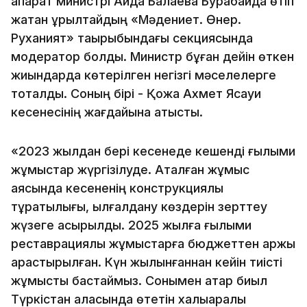
ақпарат министрі Аида Балаева Бурабайда өтіп
жатқан құрылтайдың «Мәдениет. Өнер.
Руханият» тақырыбындағы секциясында
модератор болды. Министр бұған дейін өткен
жиындарда көтерілген негізгі мәселелерге
тоқталды. Соның бірі - Қожа Ахмет Ясауи
кесенесінің жағдайына қатысты.
«2023 жылдан бері кесенеде кешенді ғылыми
жұмыстар жүргізілуде. Аталған жұмыс
аясында кесененің конструкциялық
тұрақтылығы, ылғалдану көздерін зерттеу
жүзеге асырылды. 2025 жылға ғылыми
реставрациялық жұмыстарға бюджеттен қаржы
қарастырылған. Күн жылынғаннан кейін тиісті
жұмысты бастаймыз. Сонымен қатар биыл
Түркістан қаласында өтетін халықаралық