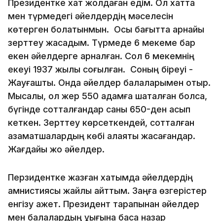
Президентке хат жолдаған едім. Ол хатта
мен түрмедегі әйелдердің мәселесін
көтерген болатынмын. Осы бағытта арнайы
зерттеу жасадым. Түрмеде 6 мекеме бар
екен әйелдерге арналған. Сол 6 мекемнің
екеуі 1937 жылы соғылған. Соның біреуі -
Жауғашты. Онда әйелдер балаларымен отыр.
Мысалы, ол жер 550 адамға шақталған болса,
бүгінде сотталғандар саны 650-ден асып
кеткен. Зерттеу көрсеткендей, сотталған
азаматшалардың көбі алаяқтық жасағандар.
Жағдайы жоқ әйелдер.
Перзидентке жазған хатымда әйелдердің
амнистиясы жайлы айттым. Заңға өзгерістер
енгізу қажет. Президент тарапынан әйелдер
мен балалардың құқығына баса назар