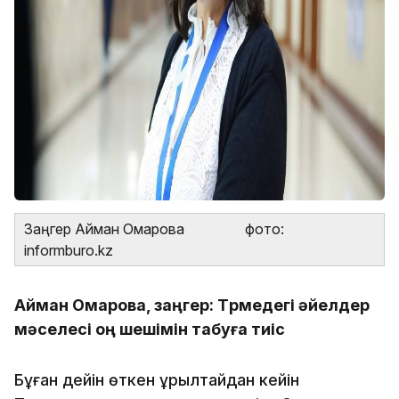
Заңгер Айман Омарова фото:
informburo.kz
Айман Омарова, заңгер: Түрмедегі әйелдер
мәселесі оң шешімін табуға тиіс
Бұған дейін өткен құрылтайдан кейін