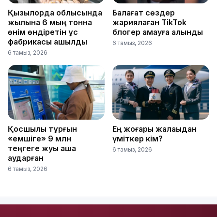
Қызылорда облысында
Балағат сөздер
жылына 6 мың тонна
жариялаған TikTok
өнім өндіретін құс
блогер қамауға алынды
фабрикасы ашылды
6 тамыз, 2026
6 тамыз, 2026
Қосшылық тұрғын
Ең жоғары жалақыдан
«емшіге» 9 млн
үміткер кім?
теңгеге жуық ақша
6 тамыз, 2026
аударған
6 тамыз, 2026