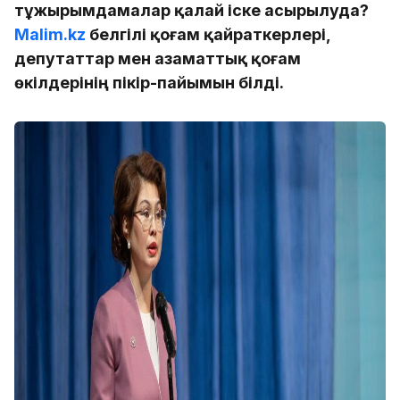
тұжырымдамалар қалай іске асырылуда?
Malim.kz
белгілі қоғам қайраткерлері,
депутаттар мен азаматтық қоғам
өкілдерінің пікір-пайымын білді.