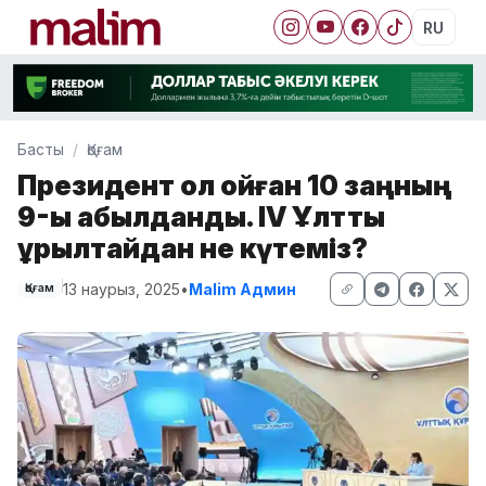
RU
Басты
Қоғам
Президент қол қойған 10 заңның
9-ы қабылданды. IV Ұлттық
құрылтайдан не күтеміз?
13 наурыз, 2025
•
Malim Админ
Қоғам