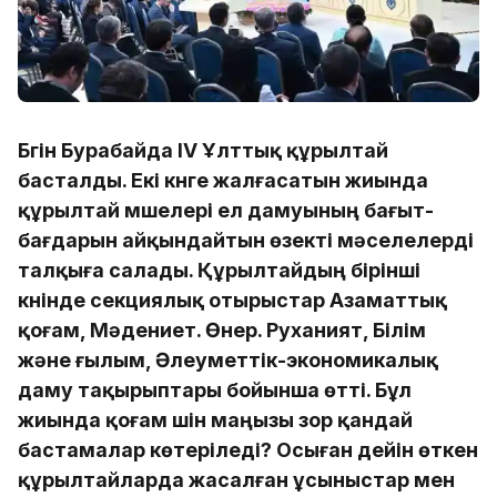
Бүгін Бурабайда IV Ұлттық құрылтай
басталды. Екі күнге жалғасатын жиында
құрылтай мүшелері ел дамуының бағыт-
бағдарын айқындайтын өзекті мәселелерді
талқыға салады. Құрылтайдың бірінші
күнінде секциялық отырыстар Азаматтық
қоғам, Мәдениет. Өнер. Руханият, Білім
және ғылым, Әлеуметтік-экономикалық
даму тақырыптары бойынша өтті. Бұл
жиында қоғам үшін маңызы зор қандай
бастамалар көтеріледі? Осыған дейін өткен
құрылтайларда жасалған ұсыныстар мен