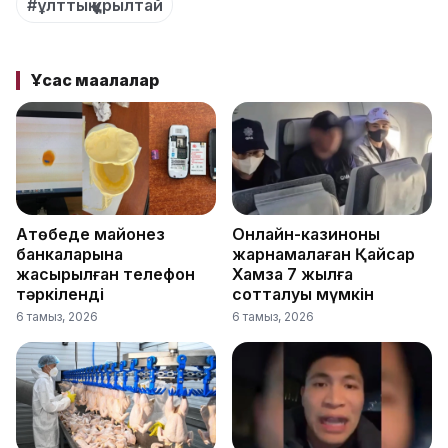
#ұлттық құрылтай
Ұқсас мақалалар
Ақтөбеде майонез
Онлайн-казиноны
банкаларына
жарнамалаған Қайсар
жасырылған телефон
Хамза 7 жылға
тәркіленді
сотталуы мүмкін
6 тамыз, 2026
6 тамыз, 2026