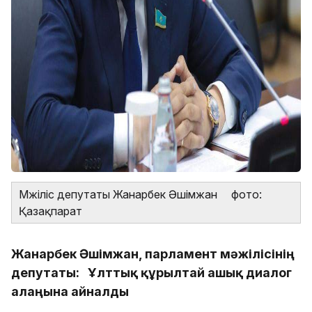
Мәжіліс депутаты Жанарбек Әшімжан фото:
Қазақпарат
Жанарбек Әшімжан, парламент мәжілісінің
депутаты: Ұлттық құрылтай ашық диалог
алаңына айналды