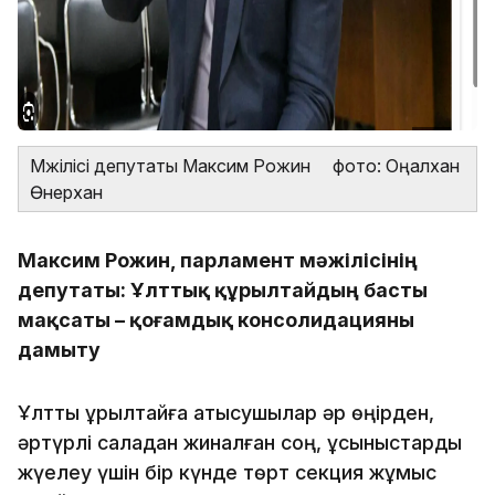
Мәжілісі депутаты Максим Рожин фото: Оңалхан
Өнерхан
Максим Рожин, парламент мәжілісінің
депутаты: Ұлттық құрылтайдың басты
мақсаты – қоғамдық консолидацияны
дамыту
Ұлттық құрылтайға қатысушылар әр өңірден,
әртүрлі саладан жиналған соң, ұсыныстарды
жүелеу үшін бір күнде төрт секция жұмыс