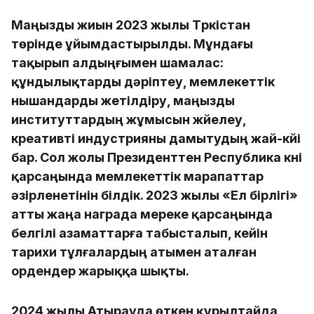
Маңызды жиын 2023 жылы Түркістан
төрінде ұйымдастырылды. Мұндағы
тақырып алдыңғымен шамалас:
құндылықтарды дәріптеу, мемлекеттік
нышандарды жетілдіру, маңызды
институттардың жұмысын жүйелеу,
креативті индустрияны дамытудың жай-күйі
бар. Сол жолы Президенттен Республика күні
қарсаңында мемлекеттік марапаттар
әзірленетінін білдік. 2023 жылы «Ел бірлігі»
атты жаңа награда мереке қарсаңында
белгілі азаматтарға табысталып, кейін
тарихи тұлғалардың атымен аталған
ордендер жарыққа шықты.
2024 жылы Атырауда өткен құрылтайда