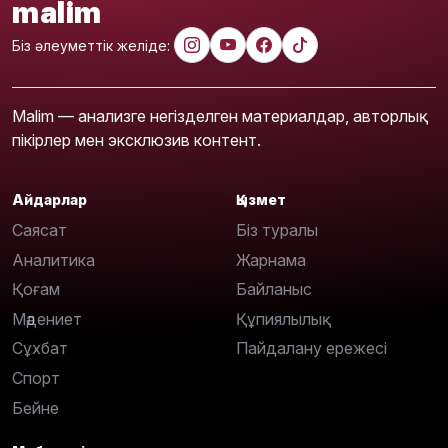
malim
Біз әлеуметтік желіде:
Malim — анализге негізделген материалдар, авторлық
пікірлер мен эксклюзив контент.
Айдарлар
Қызмет
Саясат
Біз туралы
Аналитика
Жарнама
Қоғам
Байланыс
Мәдениет
Құпиялылық
Сұхбат
Пайдалану ережесі
Спорт
Бейне