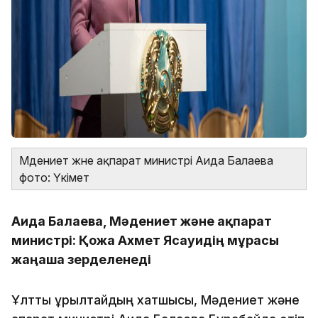
Мәдениет және ақпарат министрі Аида Балаева
фото: Үкімет
Аида Балаева, Мәдениет және ақпарат
министрі: Қожа Ахмет Ясауидің мұрасы
жаңаша зерделенеді
Ұлттық құрылтайдың хатшысы, Мәдениет және