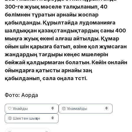
300-ге жуық мәселе талқыланып, 40
бөлімнен тұратын арнайы жоспар
қабылданды. Құрылтайда лудоманияға
шалдыққан қазақстандықтардың саны 400
мыңға жуық екені алғаш айтылды. Құмар
ойын үшін қарызға батып, өзіне қол жұмсаған
жандардың тағдыры кеңес мүшелерін
бейжай қалдырмаған болатын. Кейін онлайн
ойындарға қатысты арнайы заң
қабылданып, сала оңала түсті.
Фото: Ақорда
🤍 Ұнайды
😞 Ұнамайды
0
0
😡 Шектен шыққан
0