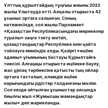
Ұлттық құрылтайдың тұңғыш жиыны 2022
жылы Ұлытауда өтті. Алқалы отырыста 42
ұсыныс ортаға салынған. Соның
нәтижесінде, сол жылы Парламент
«Қазақстан Республикасындағы мерекелер
туралы» заңға түзету енгізіп,
қазақстандықтар Республика күнін қайта
тойлауға мүмкіндік алды. Қазіргі «еңбек
адамы» ұғымының бастауы Құрылтайға
тиесілі. Алғашқы отырыста еңбекке баулу,
жас ұрпақ тәрбиесіне қатысты тың ойлар
ортаға тасталып, әлемдік еңбек
нарығындағы үрдістер талданғаны мәлім.
Сол кезде айтылған ұсыныстар аясында
биылғы жыл «Жұмысшы мамандықтар
жылы» деп жарияланды.