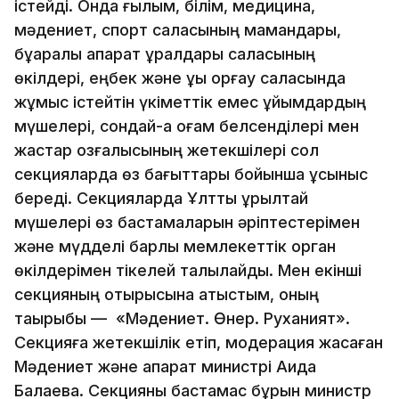
істейді. Онда ғылым, білім, медицина,
мәдениет, спорт саласының мамандары,
бұқаралық ақпарат құралдары саласының
өкілдері, еңбек және құқық қорғау саласында
жұмыс істейтін үкіметтік емес ұйымдардың
мүшелері, сондай-ақ қоғам белсенділері мен
жастар қозғалысының жетекшілері сол
секцияларда өз бағыттары бойынша ұсыныс
береді. Секцияларда Ұлттық құрылтай
мүшелері өз бастамаларын әріптестерімен
және мүдделі барлық мемлекеттік орган
өкілдерімен тікелей талқылайды. Мен екінші
секцияның отырысына қатыстым, оның
тақырыбы — «Мәдениет. Өнер. Руханият».
Секцияға жетекшілік етіп, модерация жасаған
Мәдениет және ақпарат министрі Аида
Балаева. Секцияны бастамас бұрын министр