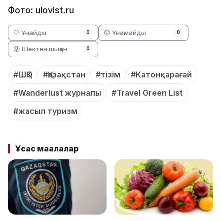
Фото: ulovist.ru
🤍 Ұнайды
😞 Ұнамайды
0
0
😡 Шектен шыққан
0
#ШҚО
#Қазақстан
#тізім
#Катонқарағай
#Wanderlust журналы
#Travel Green List
#жасыл туризм
Ұқсас мақалалар