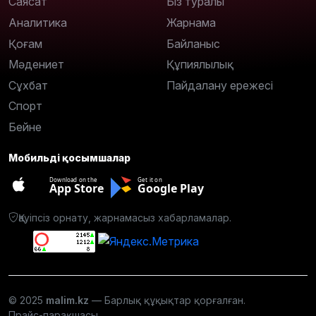
Саясат
Біз туралы
Аналитика
Жарнама
Қоғам
Байланыс
Мәдениет
Құпиялылық
Сұхбат
Пайдалану ережесі
Спорт
Бейне
Мобильді қосымшалар
Download on the
Get it on
App Store
Google Play
Қауіпсіз орнату, жарнамасыз хабарламалар.
© 2025
malim.kz
— Барлық құқықтар қорғалған.
Прайс-парақшасы