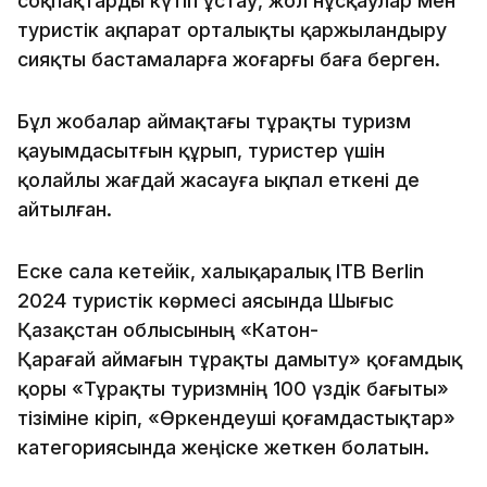
соқпақтарды күтіп ұстау, жол нұсқаулар мен
туристік ақпарат орталықты қаржыландыру
сияқты бастамаларға жоғарғы баға берген.
Бұл жобалар аймақтағы тұрақты туризм
қауымдасытғын құрып, туристер үшін
қолайлы жағдай жасауға ықпал еткені де
айтылған.
Еске сала кетейік, халықаралық ITB Berlin
2024 туристік көрмесі аясында Шығыс
Қазақстан облысының «Катон-
Қарағай аймағын тұрақты дамыту» қоғамдық
қоры «Тұрақты туризмнің 100 үздік бағыты»
тізіміне кіріп, «Өркендеуші қоғамдастықтар»
категориясында жеңіске жеткен болатын.