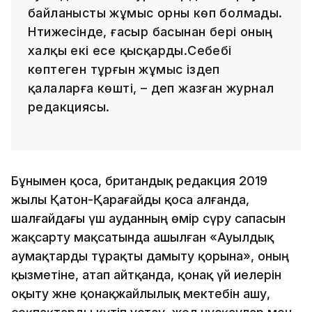
байланысты жұмыс орны көп болмады.
Нәтижесінде, ғасыр басынан бері оның
халқы екі есе қысқарды.Себебі
көптеген тұрғын жұмыс іздеп
қалаларға көшті, – деп жазған журнал
редакциясы.
Бұнымен қоса, британдық редакция 2019
жылы Қатон-Қарағайды қоса алғанда,
шалғайдағы үш ауданның өмір сүру сапасын
жақсарту мақсатында ашылған «Ауылдық
аумақтарды тұрақты дамыту қорына», оның
қызметіне, атап айтқанда, қонақ үй иелерін
оқыту және қонақжайлылық мектебін ашу,