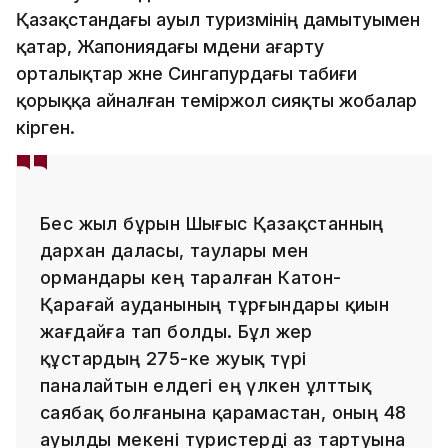
Қазақстандағы ауыл туризмінің дамытуымен
қатар, Жапониядағы мәдени ағарту
орталықтар және Сингапурдағы табиғи
қорыққа айналған теміржол сияқты жобалар
кірген.
Бес жыл бұрын Шығыс Қазақстанның
дархан даласы, таулары мен
ормандары кең таралған Катон-
Қарағай ауданының тұрғындары қиын
жағдайға тап болды. Бұл жер
құстардың 275-ке жуық түрі
паналайтын елдегі ең үлкен ұлттық
саябақ болғанына қарамастан, оның 48
ауылды мекені туристерді аз тартуына