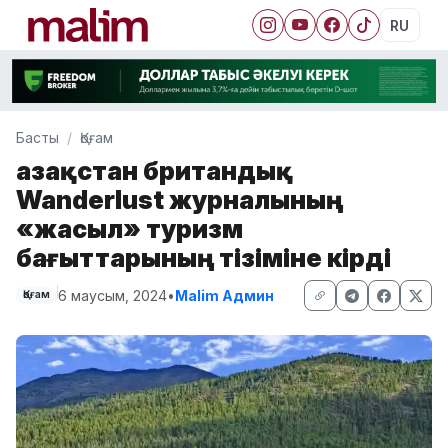
RU
Басты
Қоғам
Қазақстан британдық
Wanderlust журналының
«жасыл» туризм
бағыттарының тізіміне кірді
6 маусым, 2024
•
Malim Админ
Қоғам