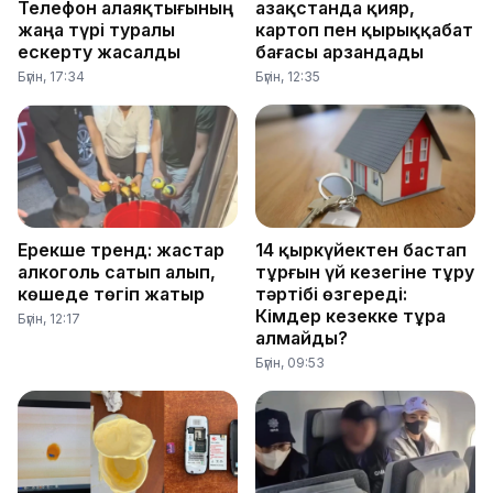
Телефон алаяқтығының
Қазақстанда қияр,
жаңа түрі туралы
картоп пен қырыққабат
ескерту жасалды
бағасы арзандады
Бүгін, 17:34
Бүгін, 12:35
Ерекше тренд: жастар
14 қыркүйектен бастап
алкоголь сатып алып,
тұрғын үй кезегіне тұру
көшеде төгіп жатыр
тәртібі өзгереді:
Кімдер кезекке тұра
Бүгін, 12:17
алмайды?
Бүгін, 09:53