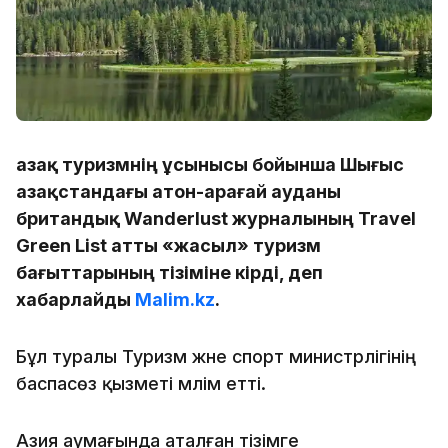
Қазақ туризмнің ұсынысы бойынша Шығыс
Қазақстандағы Қатон-Қарағай ауданы
британдық Wanderlust журналының Travel
Green List атты «жасыл» туризм
бағыттарының тізіміне кірді, деп
хабарлайды
Malim.kz
.
Бұл туралы Туризм және спорт министрлігінің
баспасөз қызметі мәлім етті.
Азия аумағында аталған тізімге