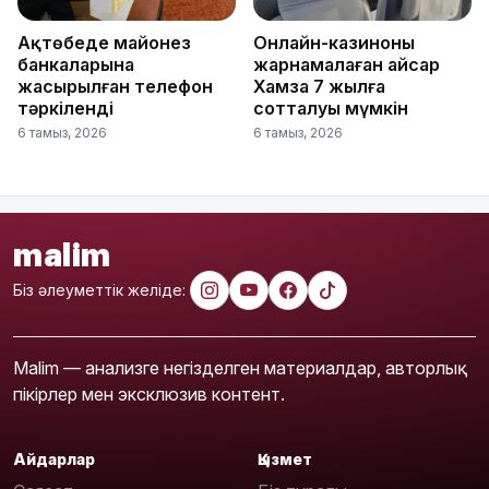
Ақтөбеде майонез
Онлайн-казиноны
банкаларына
жарнамалаған Қайсар
жасырылған телефон
Хамза 7 жылға
тәркіленді
сотталуы мүмкін
6 тамыз, 2026
6 тамыз, 2026
malim
Біз әлеуметтік желіде:
Malim — анализге негізделген материалдар, авторлық
пікірлер мен эксклюзив контент.
Айдарлар
Қызмет