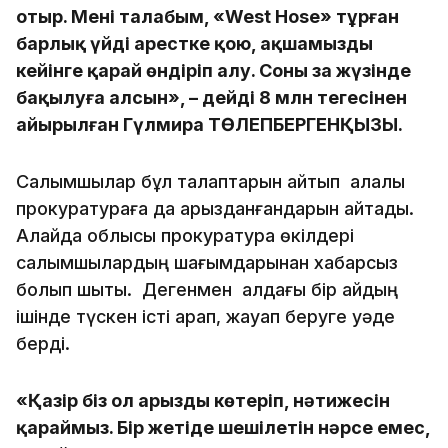
отыр. Менің талабым, «West Hose» тұрған
барлық үйді арестке қою, ақшамызды
кейінге қарай өндіріп алу. Соны заң жүзінде
бақылуға алсын», – дейді 8 млн теңгесінен
айырылған Гүлмира ТӨЛЕПБЕРГЕНҚЫЗЫ.
Салымшылар бұл талаптарын айтып қалалық
прокуратураға да арызданғандарын айтады.
Алайда облысық прокуратура өкілдері
салымшылардың шағымдарынан хабарсыз
болып шықты. Дегенмен алдағы бір айдың
ішінде түскен істі қарап, жауап беруге уәде
берді.
«Қазір біз ол арызды көтеріп, нәтижесін
қараймыз. Бір жетіде шешілетін нәрсе емес,