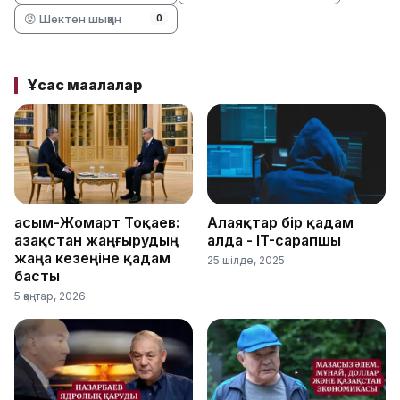
😡 Шектен шыққан
0
Ұқсас мақалалар
Қасым-Жомарт Тоқаев:
Алаяқтар бір қадам
Қазақстан жаңғырудың
алда - IT-сарапшы
жаңа кезеңіне қадам
25 шілде, 2025
басты
5 қаңтар, 2026