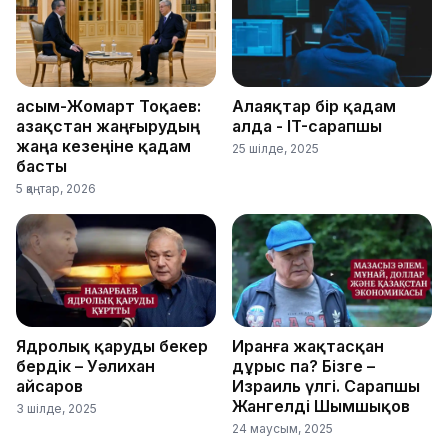
Қасым-Жомарт Тоқаев:
Алаяқтар бір қадам
Қазақстан жаңғырудың
алда - IT-сарапшы
жаңа кезеңіне қадам
25 шілде, 2025
басты
5 қаңтар, 2026
Ядролық қаруды бекер
Иранға жақтасқан
бердік – Уәлихан
дұрыс па? Бізге –
Қайсаров
Израиль үлгі. Сарапшы
Жангелді Шымшықов
3 шілде, 2025
24 маусым, 2025