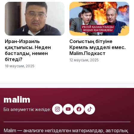
Иран-Израиль
Соғыстың бітуіне
қақтығысы. Неден
Кремль мүдделі емес.
басталды, немен
Malim.Подкаст
бітеді?
12 маусым, 2025
18 маусым, 2025
malim
Біз әлеуметтік желіде:
Malim — анализге негізделген материалдар, авторлық