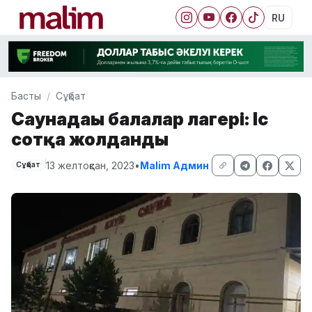
RU
Басты
Сұқбат
Саунадағы балалар лагері: Іс
сотқа жолданды
13 желтоқсан, 2023
•
Malim Админ
Сұқбат