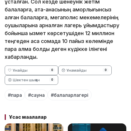
ұсталған. Сол кезде шенеунік жетім
балаларға, ата-анасының қамқорлығынсыз
қалған балаларға, мегаполис мекемелерінің
оқушыларына арналған лагерь ұйымдастыру
бойынша қызмет көрсетушіден 12 миллион
теңгеден аса сомада 10 пайыз көлемінде
пара алмақ болды деген күдікке ілінгені
хабарланды.
🤍 Ұнайды
😞 Ұнамайды
0
0
😡 Шектен шыққан
0
#пара
#сауна
#балаларлагері
Ұқсас мақалалар