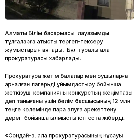
Алматы Білім басқармасы лауазымды
тұлғаларға қатысты тергеп-тексеру
жұмыстарын аяқтады. Бұл туралы қала
прокуратурасы хабарлады.
Прокуратура жетім балалар мен оқушыларға
арналған лагерьді ұйымдастыру бойынша
жеткізуші компанияны конкурстың жеңімпазы
деп танығаны үшін бөлім басшысының 12 млн
теңге көлемінде пара алуға әрекеттену
дерегі бойынша қылмыстық істі сотқа жіберді.
«Сондай-ақ, қала прокуратурасының нұсқауы