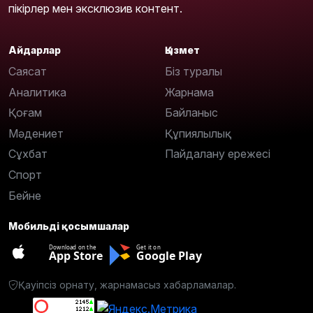
пікірлер мен эксклюзив контент.
Айдарлар
Қызмет
Саясат
Біз туралы
Аналитика
Жарнама
Қоғам
Байланыс
Мәдениет
Құпиялылық
Сұхбат
Пайдалану ережесі
Спорт
Бейне
Мобильді қосымшалар
Download on the
Get it on
App Store
Google Play
Қауіпсіз орнату, жарнамасыз хабарламалар.