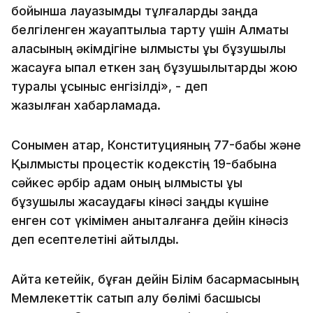
бойынша лауазымды тұлғаларды заңда
белгіленген жауаптылыққа тарту үшін Алматы
қаласының әкімдігіне қылмыстық құқық бұзушылық
жасауға ықпал еткен заң бұзушылықтарды жою
туралы ұсыныс енгізілді», - деп
жазылған хабарламада.
Сонымен қатар, Конституцияның 77-бабы және
Қылмыстық процестік кодекстiң 19-бабына
сәйкес әрбiр адам оның қылмыстық құқық
бұзушылық жасаудағы кiнәсi заңды күшiне
енген сот үкiмiмен анықталғанға дейiн кiнәсiз
деп есептелетіні айтылды.
Айта кетейік, бұған дейін Білім басқармасының
Мемлекеттік сатып алу бөлімі басшысы