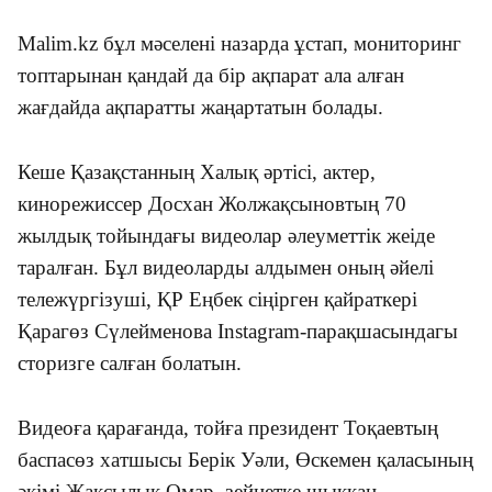
Malim.kz бұл мәселені назарда ұстап, мониторинг
топтарынан қандай да бір ақпарат ала алған
жағдайда ақпаратты жаңартатын болады.
Кеше Қазақстанның Халық әртісі, актер,
кинорежиссер Досхан Жолжақсыновтың 70
жылдық тойындағы видеолар әлеуметтік жеіде
таралған. Бұл видеоларды алдымен оның әйелі
тележүргізуші, ҚР Еңбек сіңірген қайраткері
Қарагөз Сүлейменова Instagram-парақшасындагы
сторизге салған болатын.
Видеоға қарағанда, тойға президент Тоқаевтың
баспасөз хатшысы Берік Уәли, Өскемен қаласының
әкімі Жақсылық Омар, зейнетке шыққан