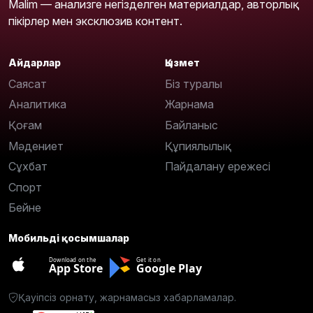
Malim — анализге негізделген материалдар, авторлық
пікірлер мен эксклюзив контент.
Айдарлар
Қызмет
Саясат
Біз туралы
Аналитика
Жарнама
Қоғам
Байланыс
Мәдениет
Құпиялылық
Сұхбат
Пайдалану ережесі
Спорт
Бейне
Мобильді қосымшалар
Download on the
Get it on
App Store
Google Play
Қауіпсіз орнату, жарнамасыз хабарламалар.