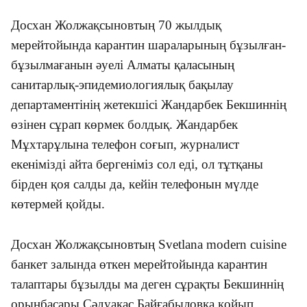
Досхан Жолжақсыновтың 70 жылдық
мерейтойында карантин шараларының бұзылған-
бұзылмағанын әуелі Алматы қаласының
санитарлық-эпидемиологиялық бақылау
департаментінің жетекшісі Жандарбек Бекшиннің
өзінен сұрап көрмек болдық. Жандарбек
Мұхтарұлына телефон соғып, журналист
екенімізді айта бергеніміз сол еді, ол тұтқаны
бірден қоя салды да, кейін телефонын мүлде
көтермей қойды.
Досхан Жолжақсыновтың Svetlana modern cuisine
банкет залында өткен мерейтойында карантин
талаптары бұзылды ма деген сұрақты Бекшиннің
орынбасары Сәдуақас Байғабыловқа қойып