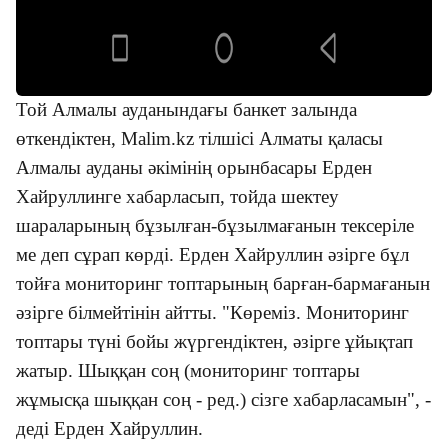
Той Алмалы ауданындағы банкет залында
өткендіктен, Malim.kz тілшісі Алматы қаласы
Алмалы ауданы әкімінің орынбасары Ерден
Хайруллинге хабарласып, тойда шектеу
шараларының бұзылған-бұзылмағанын тексеріле
ме деп сұрап көрді. Ерден Хайруллин әзірге бұл
тойға мониторинг топтарының барған-бармағанын
әзірге білмейтінін айтты. "Көреміз. Мониторинг
топтары түні бойы жүргендіктен, әзірге ұйықтап
жатыр. Шыққан соң (мониторинг топтары
жұмысқа шыққан соң - ред.) сізге хабарласамын", -
деді Ерден Хайруллин.