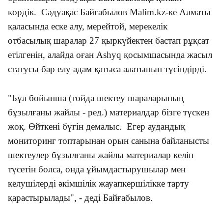
көрдік. Сәдуақас Байғабылов Malim.kz-ке Алматы
қаласында еске алу, мерейтой, мерекелік
отбасылық шаралар 27 қыркүйектен бастап рұқсат
етілгенін, алайда оған Ashyq қосымшасында жасыл
статусы бар елу адам қатыса алатынын түсіндірді.
"Бұл бойынша (тойда шектеу шараларының
бұзылғаны жайлы - ред.) материалдар бізге түскен
жоқ. Өйткені бүгін демалыс. Егер аудандық
мониторинг топтарынан орын санына байланысты
шектеулер бұзылғаны жайлы материалар келіп
түсетін болса, онда ұйымдастырушылар мен
келушілерді әкімшілік жауапкершілікке тарту
қарастырылады", - деді Байғабылов.