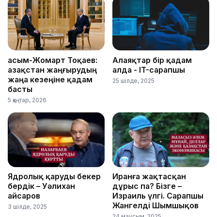
Қасым-Жомарт Тоқаев:
Алаяқтар бір қадам
Қазақстан жаңғырудың
алда - IT-сарапшы
жаңа кезеңіне қадам
25 шілде, 2025
басты
5 қаңтар, 2026
Ядролық қаруды бекер
Иранға жақтасқан
бердік – Уәлихан
дұрыс па? Бізге –
Қайсаров
Израиль үлгі. Сарапшы
Жангелді Шымшықов
3 шілде, 2025
24 маусым, 2025