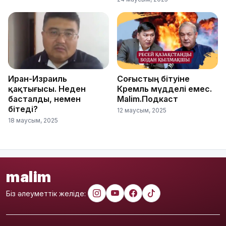
Иран-Израиль
Соғыстың бітуіне
қақтығысы. Неден
Кремль мүдделі емес.
басталды, немен
Malim.Подкаст
бітеді?
12 маусым, 2025
18 маусым, 2025
malim
Біз әлеуметтік желіде: