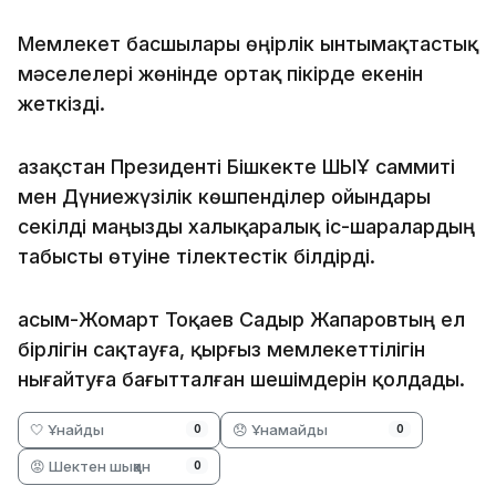
Мемлекет басшылары өңірлік ынтымақтастық
мәселелері жөнінде ортақ пікірде екенін
жеткізді.
Қазақстан Президенті Бішкекте ШЫҰ саммиті
мен Дүниежүзілік көшпенділер ойындары
секілді маңызды халықаралық іс-шаралардың
табысты өтуіне тілектестік білдірді.
Қасым-Жомарт Тоқаев Садыр Жапаровтың ел
бірлігін сақтауға, қырғыз мемлекеттілігін
нығайтуға бағытталған шешімдерін қолдады.
🤍 Ұнайды
😞 Ұнамайды
0
0
😡 Шектен шыққан
0