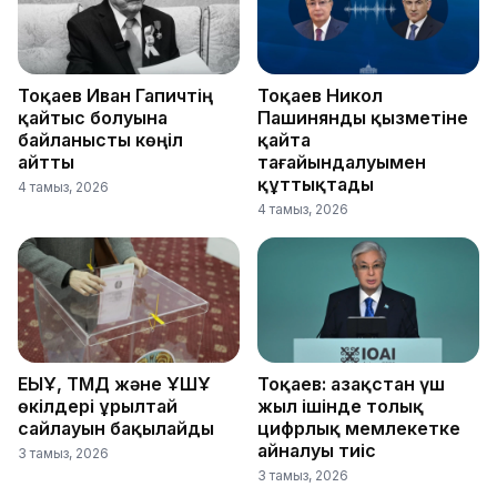
Тоқаев Иван Гапичтің
Тоқаев Никол
қайтыс болуына
Пашинянды қызметіне
байланысты көңіл
қайта
айтты
тағайындалуымен
құттықтады
4 тамыз, 2026
4 тамыз, 2026
ЕҚЫҰ, ТМД және ҰҚШҰ
Тоқаев: Қазақстан үш
өкілдері Құрылтай
жыл ішінде толық
сайлауын бақылайды
цифрлық мемлекетке
айналуы тиіс
3 тамыз, 2026
3 тамыз, 2026