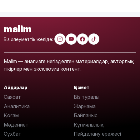
malim
Біз әлеуметтік желіде:
Malim — анализге негізделген материалдар, авторлық
пікірлер мен эксклюзив контент.
Айдарлар
Қызмет
Саясат
Біз туралы
Аналитика
Жарнама
Қоғам
Байланыс
Мәдениет
Құпиялылық
Сұхбат
Пайдалану ережесі