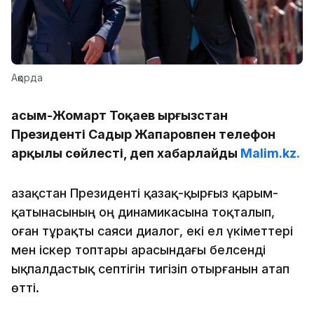
Ақорда
Қасым-Жомарт Тоқаев Қырғызстан
Президенті Садыр Жапаровпен телефон
арқылы сөйлесті, деп хабарлайды
Malim.kz.
Қазақстан Президенті қазақ-қырғыз қарым-
қатынасының оң динамикасына тоқталып,
оған тұрақты саяси диалог, екі ел үкіметтері
мен іскер топтары арасындағы белсенді
ықпалдастық септігін тигізіп отырғанын атап
өтті.