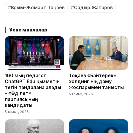
#Қасым-Жомарт Тоқаев
#Садыр Жапаров
Ұқсас мақалалар
160 мың педагог
Тоқаев «Бәйтерек»
ChatGPT Edu қызметін
холдингінің даму
тегін пайдалана алады
жоспарымен танысты
– «Әділет»
5 тамыз, 2026
партиясының
кандидаты
5 тамыз, 2026