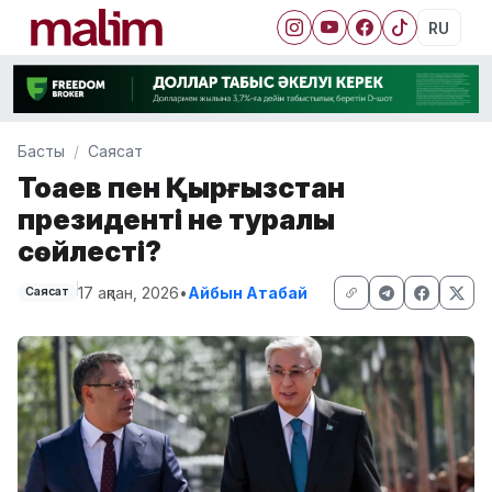
RU
Басты
Саясат
Тоқаев пен Қырғызстан
президенті не туралы
сөйлесті?
17 ақпан, 2026
•
Айбын Атабай
Саясат