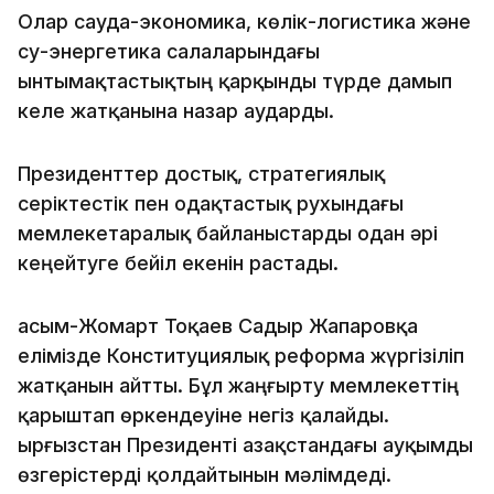
Олар сауда-экономика, көлік-логистика және
су-энергетика салаларындағы
ынтымақтастықтың қарқынды түрде дамып
келе жатқанына назар аударды.
Президенттер достық, стратегиялық
серіктестік пен одақтастық рухындағы
мемлекетаралық байланыстарды одан әрі
кеңейтуге бейіл екенін растады.
Қасым-Жомарт Тоқаев Садыр Жапаровқа
елімізде Конституциялық реформа жүргізіліп
жатқанын айтты. Бұл жаңғырту мемлекеттің
қарыштап өркендеуіне негіз қалайды.
Қырғызстан Президенті Қазақстандағы ауқымды
өзгерістерді қолдайтынын мәлімдеді.