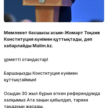
Мемлекет басшысы Қасым-Жомарт Тоқаев
Конституция күнімен құттықтады, деп
хабарлайды Malim.kz.
Құрметті отандастар!
Баршаңызды Конституция күнімен
құттықтаймын!
Осыдан 30 жыл бұрын өткен референдумда
халқымыз Ата заңын қабылдап, тарихи
таңдауын жасады.