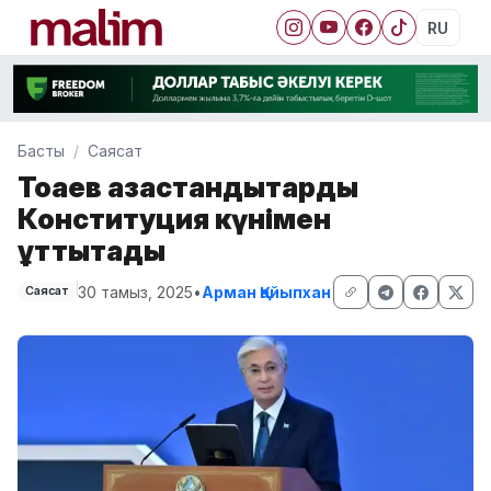
RU
Басты
Саясат
Тоқаев қазақстандықтарды
Конституция күнімен
құттықтады
30 тамыз, 2025
•
Арман Қайыпхан
Саясат