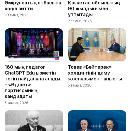
Әмірқұловтың отбасына
Қазақстан облысының
көңіл айтты
90 жылдығымен
құттықтады
7 тамыз, 2026
7 тамыз, 2026
160 мың педагог
Тоқаев «Бәйтерек»
ChatGPT Edu қызметін
холдингінің даму
тегін пайдалана алады
жоспарымен танысты
– «Әділет»
5 тамыз, 2026
партиясының
кандидаты
5 тамыз, 2026