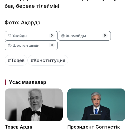
бақ-береке тілеймін!
Фото: Ақорда
🤍 Ұнайды
😞 Ұнамайды
0
0
😡 Шектен шыққан
0
#Тоқаев
#Конституция
Ұқсас мақалалар
Тоқаев Ардақ
Президент Солтүстік