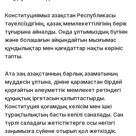
Конституциямыз Қазақстан Республикасы
тәуелсіздігінің, қазақ мемлекеттілігінің берік
тұғырына айналды. Онда ұлтымыздың бүгінін
және болашағын айқындайтын мызғымас
құндылықтар мен қағидаттар нақты көрініс
тапты.
Ата заң Қазақстанның барлық азаматының
мүддесін ұлтына, дініне қарамастан бірдей
қорғайтын әлеуметтік мемлекет ретіндегі
құқықтық іргетасын қалыптастырды.
Конституция қоғамдық келісім мен ішкі
тұрақтылықтың басты кепілі саналады. Сан
түрлі саладағы жетістіктерге осы негізгі
заңымызға сүйене отырып қол жеткіздік.