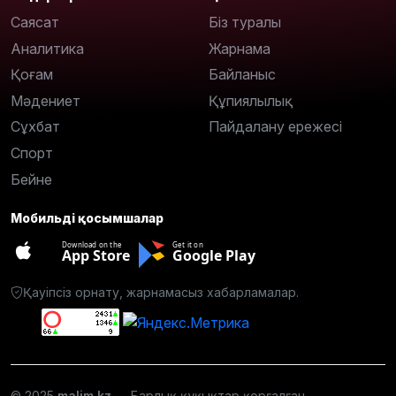
Саясат
Біз туралы
Аналитика
Жарнама
Қоғам
Байланыс
Мәдениет
Құпиялылық
Сұхбат
Пайдалану ережесі
Спорт
Бейне
Мобильді қосымшалар
Download on the
Get it on
App Store
Google Play
Қауіпсіз орнату, жарнамасыз хабарламалар.
© 2025
malim.kz
— Барлық құқықтар қорғалған.