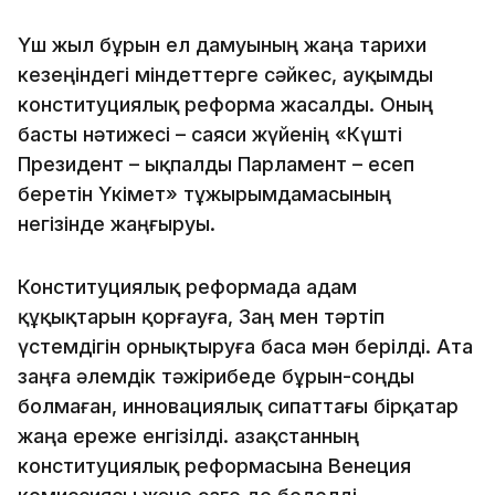
Үш жыл бұрын ел дамуының жаңа тарихи
кезеңіндегі міндеттерге сәйкес, ауқымды
конституциялық реформа жасалды. Оның
басты нәтижесі – саяси жүйенің «Күшті
Президент – ықпалды Парламент – есеп
беретін Үкімет» тұжырымдамасының
негізінде жаңғыруы.
Конституциялық реформада адам
құқықтарын қорғауға, Заң мен тәртіп
үстемдігін орнықтыруға баса мән берілді. Ата
заңға әлемдік тәжірибеде бұрын-соңды
болмаған, инновациялық сипаттағы бірқатар
жаңа ереже енгізілді. Қазақстанның
конституциялық реформасына Венеция