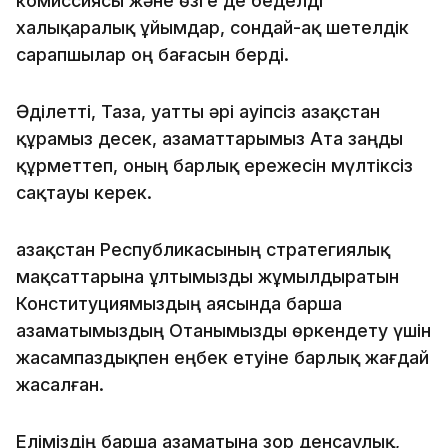
комиссиясы және өзге де беделді
халықаралық ұйымдар, сондай-ақ шетелдік
сарапшылар оң бағасын берді.
Әділетті, Таза, Қуатты әрі Қауіпсіз Қазақстан
құрамыз десек, азаматтарымыз Ата заңды
құрметтеп, оның барлық ережесін мүлтіксіз
сақтауы керек.
Қазақстан Республикасының стратегиялық
мақсаттарына ұлтымызды жұмылдыратын
Конституциямыздың аясында барша
азаматымыздың Отанымызды өркендету үшін
жасампаздықпен еңбек етуіне барлық жағдай
жасалған.
Еліміздің барша азаматына зор денсаулық,