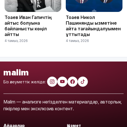
Тоқаев Иван Гапичтің
Тоқаев Никол
қайтыс болуына
Пашинянды қызметіне
байланысты көңіл
қайта тағайындалуымен
айтты
құттықтады
4 тамыз, 2026
4 тамыз, 2026
malim
Біз әлеуметтік желіде:
Malim — анализге негізделген материалдар, авторлық
пікірлер мен эксклюзив контент.
Айдарлар
Қызмет