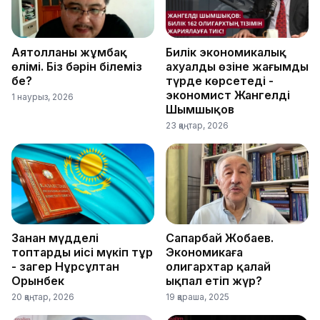
Аятолланың жұмбақ
Билік экономикалық
өлімі. Біз бәрін білеміз
ахуалды өзіне жағымды
бе?
түрде көрсетеді -
экономист Жангелді
1 наурыз, 2026
Шымшықов
23 қаңтар, 2026
Заңнан мүдделі
Сапарбай Жобаев.
топтардың иісі мүңкіп тұр
Экономикаға
- заңгер Нұрсұлтан
олигархтар қалай
Орынбек
ықпал етіп жүр?
20 қаңтар, 2026
19 қараша, 2025