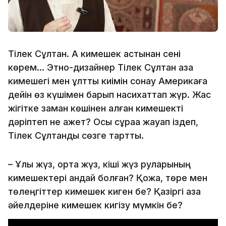
Тілек Сұлтан. Ақ кимешек астынан сені
көрем... Этно-дизайнер Тілек Сұлтан қазақ
кимешегі мен ұлттық киімін сонау Америкаға
дейін өз күшімен барып насихаттап жүр. Жас
жігітке заман көшінен қалған кимешекті
дәріптеп не қажет? Осы сұраққа жауап іздеп,
Тілек Сұлтанды сөзге тарттық.
– Ұлы жүз, орта жүз, кіші жүз руларының
кимешектері қандай болған? Қожа, төре мен
төлеңгіттер кимешек киген бе? Қазіргі қазақ
әйелдеріне кимешек кигізу мүмкін бе?