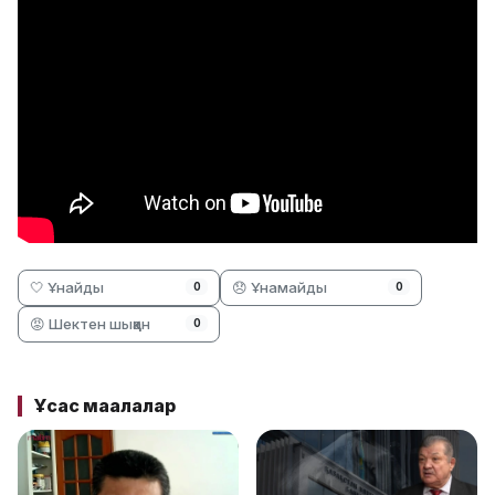
🤍 Ұнайды
😞 Ұнамайды
0
0
😡 Шектен шыққан
0
Ұқсас мақалалар