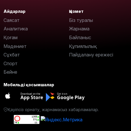
Айдарлар
Қызмет
Саясат
Біз туралы
Аналитика
Жарнама
Қоғам
Байланыс
Мәдениет
Құпиялылық
Сұхбат
Пайдалану ережесі
Спорт
Бейне
Мобильді қосымшалар
Download on the
Get it on
App Store
Google Play
Қауіпсіз орнату, жарнамасыз хабарламалар.