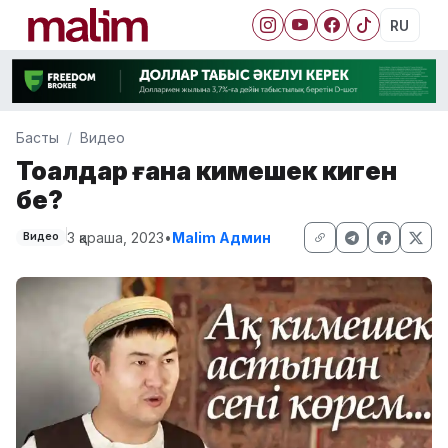
RU
Басты
Видео
Тоқалдар ғана кимешек киген
бе?
3 қараша, 2023
•
Malim Админ
Видео