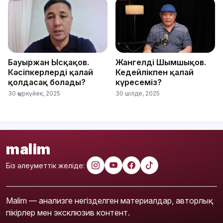
Бауыржан Ысқақов.
Жангелді Шымшықов.
Кәсіпкерлерді қалай
Кедейлікпен қалай
қолдасақ болады?
күресеміз?
30 қыркүйек, 2025
30 шілде, 2025
malim
Біз әлеуметтік желіде:
Malim — анализге негізделген материалдар, авторлық
пікірлер мен эксклюзив контент.